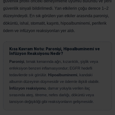
güvenlik profili önceki deneyimlerle uyumlu bulundu ve yeni
güvenlik sinyali bildirilmedi. Yan etkilerin çoğu derece 1–2
düzeyindeydi. En sık görülen yan etkiler arasında paronişi,
döküntü, ishal, stomatit, kaşıntı, hipoalbuminemi, periferik
ödem ve infüzyon reaksiyonları yer aldı.
Kısa Kavram Notu: Paronişi, Hipoalbuminemi ve
İnfüzyon Reaksiyonu Nedir?
Paronişi
, tırnak kenarında ağrı, kızarıklık, şişlik veya
enfeksiyon benzeri inflamasyondur; EGFR hedefli
tedavilerde sık görülür.
Hipoalbuminemi
, kandaki
albumin düzeyinin düşmesidir ve ödemle ilişkili olabilir.
İnfüzyon reaksiyonu
, damar yoluyla verilen ilaç
sırasında ateş, titreme, nefes darlığı, döküntü veya
tansiyon değişikliği gibi reaksiyonların gelişmesidir.