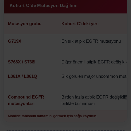
Kohort C’de Mutasyon Dağılımı
Mutasyon grubu
Kohort C’deki yeri
G719X
En sık atipik EGFR mutasyonu
S768X / S768I
Diğer önemli atipik EGFR değişikliği
L861X / L861Q
Sık görülen major uncommon muta
Compound EGFR
Birden fazla atipik EGFR değişikliğin
mutasyonları
birlikte bulunması
Mobilde tablonun tamamını görmek için sağa kaydırın.