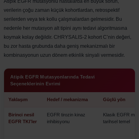
Atipik EGFR mutasyonlu hastalarda en büyük sorun,
verilerin çoğu zaman küçük kohortlardan, retrospektif
serilerden veya tek kollu çalışmalardan gelmesidir. Bu
nedenle her mutasyon alt tipini aynı tedavi algoritmasına
koymak kolay değildir. CHRYSALIS-2 kohort C’nin değeri,
bu zor hasta grubunda daha geniş mekanizmalı bir
kombinasyonun uzun dönem etkinlik sinyali vermesidir.
Atipik EGFR Mutasyonlarında Tedavi
Seçeneklerinin Evrimi
Yaklaşım
Hedef / mekanizma
Güçlü yön
Birinci nesil
EGFR tirozin kinaz
Klasik EGFR mut
EGFR TKI’ler
inhibisyonu
tarihsel temel