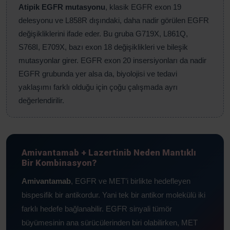
Atipik EGFR mutasyonu
, klasik EGFR exon 19
delesyonu ve L858R dışındaki, daha nadir görülen EGFR
değişikliklerini ifade eder. Bu gruba G719X, L861Q,
S768I, E709X, bazı exon 18 değişiklikleri ve bileşik
mutasyonlar girer. EGFR exon 20 insersiyonları da nadir
EGFR grubunda yer alsa da, biyolojisi ve tedavi
yaklaşımı farklı olduğu için çoğu çalışmada ayrı
değerlendirilir.
Amivantamab + Lazertinib Neden Mantıklı
Bir Kombinasyon?
Amivantamab
, EGFR ve MET’i birlikte hedefleyen
bispesifik bir antikordur. Yani tek bir antikor molekülü iki
farklı hedefe bağlanabilir. EGFR sinyali tümör
büyümesinin ana sürücülerinden biri olabilirken, MET