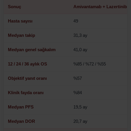
Sonuç
Amivantamab + Lazertinib
Hasta sayısı
49
Medyan takip
31,3 ay
Medyan genel sağkalım
41,0 ay
12 / 24 / 36 aylık OS
%85 / %72 / %55
Objektif yanıt oranı
%57
Klinik fayda oranı
%84
Medyan PFS
19,5 ay
Medyan DOR
20,7 ay