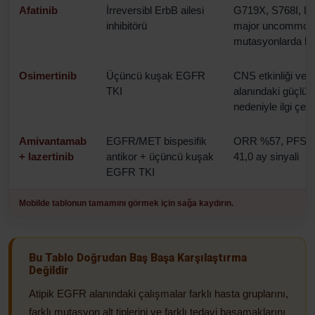
Afatinib
İrreversibl ErbB ailesi
G719X, S768I, L8
inhibitörü
major uncommon
mutasyonlarda klin
Osimertinib
Üçüncü kuşak EGFR
CNS etkinliği ve
TKI
alanındaki güçlü
nedeniyle ilgi çeki
Amivantamab
EGFR/MET bispesifik
ORR %57, PFS 19
+ lazertinib
antikor + üçüncü kuşak
41,0 ay sinyali
EGFR TKI
Mobilde tablonun tamamını görmek için sağa kaydırın.
Bu Tablo Doğrudan Baş Başa Karşılaştırma
Değildir
Atipik EGFR alanındaki çalışmalar farklı hasta gruplarını,
farklı mutasyon alt tiplerini ve farklı tedavi basamaklarını