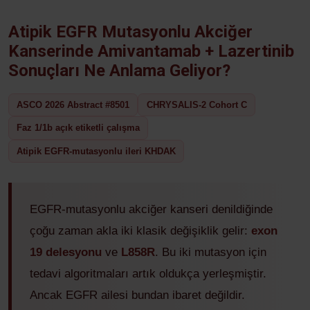
Atipik EGFR Mutasyonlu Akciğer
Kanserinde Amivantamab + Lazertinib
Sonuçları Ne Anlama Geliyor?
ASCO 2026 Abstract #8501
CHRYSALIS-2 Cohort C
Faz 1/1b açık etiketli çalışma
Atipik EGFR-mutasyonlu ileri KHDAK
EGFR-mutasyonlu akciğer kanseri denildiğinde
çoğu zaman akla iki klasik değişiklik gelir:
exon
19 delesyonu
ve
L858R
. Bu iki mutasyon için
tedavi algoritmaları artık oldukça yerleşmiştir.
Ancak EGFR ailesi bundan ibaret değildir.