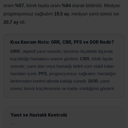
oranı
%57
, klinik fayda oranı
%84
olarak bildirildi. Medyan
progresyonsuz sağkalım
19,5 ay
, medyan yanıt süresi ise
20,7 ay
idi.
Kısa Kavram Notu: ORR, CBR, PFS ve DOR Nedir?
ORR
, objektif yanıt oranıdır; tümörün ölçülebilir biçimde
küçüldüğü hastaların oranını gösterir.
CBR
, klinik fayda
oranıdır; yanıt alan veya hastalığı belirli süre stabil kalan
hastaları içerir.
PFS
, progresyonsuz sağkalım; hastalığın
ilerlemeden kontrol altında kaldığı süredir.
DOR
, yanıt
süresi; tümör küçülmesinin ne kadar sürdüğünü gösterir.
Yanıt ve Hastalık Kontrolü
```