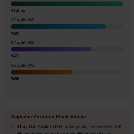
41,0 ay
12 aylık OS
%85
24 aylık OS
%72
36 aylık OS
%55
```
Sağkalım Verisinin Klinik Anlamı
41 ay OS:
Atipik EGFR mutasyonlu, ileri evre KHDAK