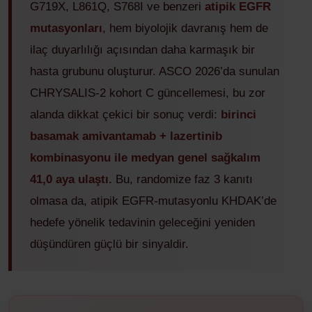
G719X, L861Q, S768I ve benzeri
atipik EGFR
mutasyonları
, hem biyolojik davranış hem de
ilaç duyarlılığı açısından daha karmaşık bir
hasta grubunu oluşturur. ASCO 2026’da sunulan
CHRYSALIS-2 kohort C güncellemesi, bu zor
alanda dikkat çekici bir sonuç verdi:
birinci
basamak amivantamab + lazertinib
kombinasyonu ile medyan genel sağkalım
41,0 aya ulaştı.
Bu, randomize faz 3 kanıtı
olmasa da, atipik EGFR-mutasyonlu KHDAK’de
hedefe yönelik tedavinin geleceğini yeniden
düşündüren güçlü bir sinyaldir.