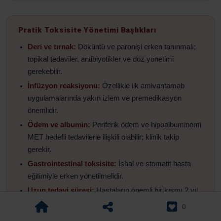
Pratik Toksisite Yönetimi Başlıkları
Deri ve tırnak:
Döküntü ve paronişi erken tanınmalı;
topikal tedaviler, antibiyotikler ve doz yönetimi
gerekebilir.
İnfüzyon reaksiyonu:
Özellikle ilk amivantamab
uygulamalarında yakın izlem ve premedikasyon
önemlidir.
Ödem ve albumin:
Periferik ödem ve hipoalbuminemi
MET hedefli tedavilerle ilişkili olabilir; klinik takip
gerekir.
Gastrointestinal toksisite:
İshal ve stomatit hasta
eğitimiyle erken yönetilmelidir.
Uzun tedavi süresi:
Hastaların önemli bir kısmı 2 yıl
ve üzeri tedavide kalabildiği için kronik toksisite
0
yönetimi kritik hale gelir.