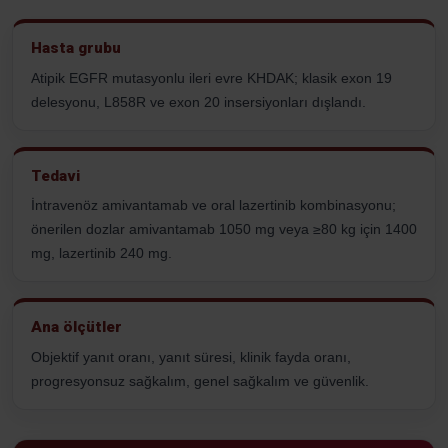
Hasta grubu
Atipik EGFR mutasyonlu ileri evre KHDAK; klasik exon 19
delesyonu, L858R ve exon 20 insersiyonları dışlandı.
Tedavi
İntravenöz amivantamab ve oral lazertinib kombinasyonu;
önerilen dozlar amivantamab 1050 mg veya ≥80 kg için 1400
mg, lazertinib 240 mg.
Ana ölçütler
Objektif yanıt oranı, yanıt süresi, klinik fayda oranı,
progresyonsuz sağkalım, genel sağkalım ve güvenlik.