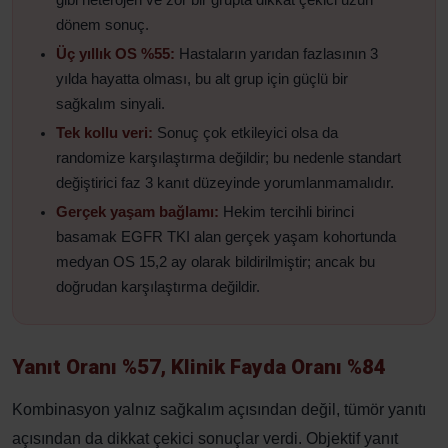
gibi heterojen ve zor bir grupta dikkat çekici uzun
dönem sonuç.
Üç yıllık OS %55:
Hastaların yarıdan fazlasının 3
yılda hayatta olması, bu alt grup için güçlü bir
sağkalım sinyali.
Tek kollu veri:
Sonuç çok etkileyici olsa da
randomize karşılaştırma değildir; bu nedenle standart
değiştirici faz 3 kanıt düzeyinde yorumlanmamalıdır.
Gerçek yaşam bağlamı:
Hekim tercihli birinci
basamak EGFR TKI alan gerçek yaşam kohortunda
medyan OS 15,2 ay olarak bildirilmiştir; ancak bu
doğrudan karşılaştırma değildir.
Yanıt Oranı %57, Klinik Fayda Oranı %84
Kombinasyon yalnız sağkalım açısından değil, tümör yanıtı
açısından da dikkat çekici sonuçlar verdi. Objektif yanıt