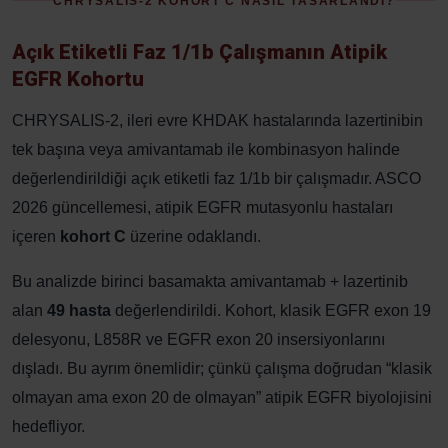
CHRYSALIS-2 KOHORT C NASIL TASARLANDI?
Açık Etiketli Faz 1/1b Çalışmanın Atipik
EGFR Kohortu
CHRYSALIS-2, ileri evre KHDAK hastalarında lazertinibin
tek başına veya amivantamab ile kombinasyon halinde
değerlendirildiği açık etiketli faz 1/1b bir çalışmadır. ASCO
2026 güncellemesi, atipik EGFR mutasyonlu hastaları
içeren
kohort C
üzerine odaklandı.
Bu analizde birinci basamakta amivantamab + lazertinib
alan
49 hasta
değerlendirildi. Kohort, klasik EGFR exon 19
delesyonu, L858R ve EGFR exon 20 insersiyonlarını
dışladı. Bu ayrım önemlidir; çünkü çalışma doğrudan “klasik
olmayan ama exon 20 de olmayan” atipik EGFR biyolojisini
hedefliyor.