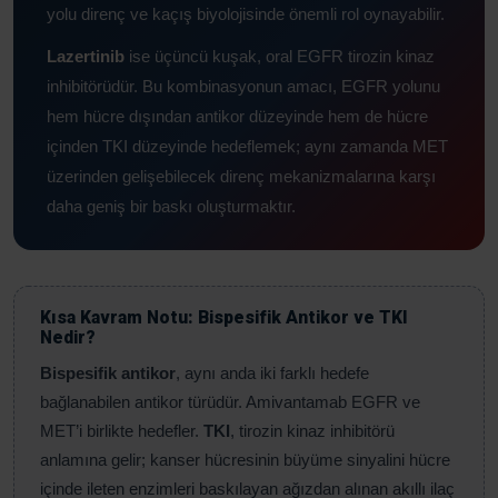
yolu direnç ve kaçış biyolojisinde önemli rol oynayabilir.
Lazertinib
ise üçüncü kuşak, oral EGFR tirozin kinaz
inhibitörüdür. Bu kombinasyonun amacı, EGFR yolunu
hem hücre dışından antikor düzeyinde hem de hücre
içinden TKI düzeyinde hedeflemek; aynı zamanda MET
üzerinden gelişebilecek direnç mekanizmalarına karşı
daha geniş bir baskı oluşturmaktır.
Kısa Kavram Notu: Bispesifik Antikor ve TKI
Nedir?
Bispesifik antikor
, aynı anda iki farklı hedefe
bağlanabilen antikor türüdür. Amivantamab EGFR ve
MET’i birlikte hedefler.
TKI
, tirozin kinaz inhibitörü
anlamına gelir; kanser hücresinin büyüme sinyalini hücre
içinde ileten enzimleri baskılayan ağızdan alınan akıllı ilaç