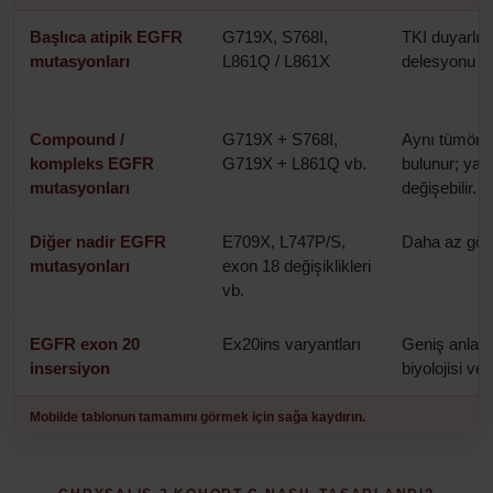
Başlıca atipik EGFR
G719X, S768I,
TKI duyarlılı
mutasyonları
L861Q / L861X
delesyonu ve
Compound /
G719X + S768I,
Aynı tümörde
kompleks EGFR
G719X + L861Q vb.
bulunur; yan
mutasyonları
değişebilir.
Diğer nadir EGFR
E709X, L747P/S,
Daha az görül
mutasyonları
exon 18 değişiklikleri
vb.
EGFR exon 20
Ex20ins varyantları
Geniş anlam
insersiyon
biyolojisi ve 
Mobilde tablonun tamamını görmek için sağa kaydırın.