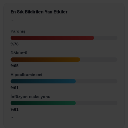
En Sık Bildirilen Yan Etkiler
```
Paronişi
%78
Döküntü
%65
Hipoalbuminemi
%61
İnfüzyon reaksiyonu
%61
```