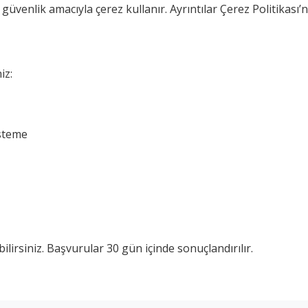
güvenlik amacıyla çerez kullanır. Ayrıntılar Çerez Politikası’n
E-Bültene Kayıt Ol
Kayıt olarak
KVKK Aydınlatma Metni
'ni okuduğunuzu ve onayladığınızı
kabul etmiş olursunuz.
iz:
Şimdilik geç, daha sonra hatırlat
isteme
ilirsiniz. Başvurular 30 gün içinde sonuçlandırılır.