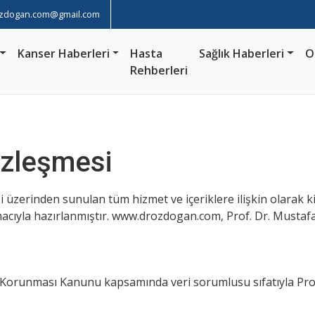
zdogan.com@gmail.com
Kanser Haberleri
Hasta
Sağlık Haberleri
O
Rehberleri
özleşmesi
üzerinden sunulan tüm hizmet ve içeriklere ilişkin olarak kiş
amacıyla hazırlanmıştır. www.drozdogan.com, Prof. Dr. Mustaf
lerin Korunması Kanunu kapsamında veri sorumlusu sıfatıyla P