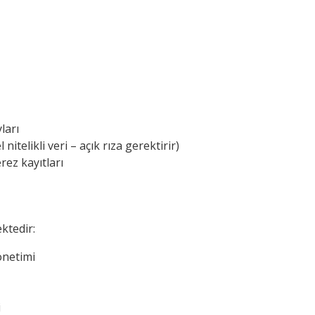
ları
nitelikli veri – açık rıza gerektirir)
erez kayıtları
ektedir:
önetimi
i