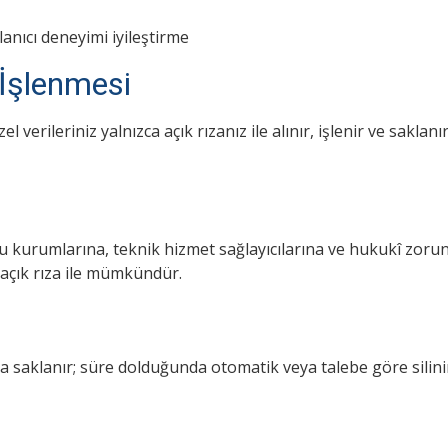
lanıcı deneyimi iyileştirme
n İşlenmesi
zel verileriniz yalnızca açık rızanız ile alınır, işlenir ve sakl
Güncel Gelişmelerden Haberdar Olun
Kanser tedavisindeki en yeni bilimsel gelişmeler, sağlıklı
amu kurumlarına, teknik hizmet sağlayıcılarına ve hukukî zoru
Çerez İzni
yaşam rehberleri ve duyurularımız doğrudan e-posta
a açık rıza ile mümkündür.
kutunuza gelsin.
eb sitemizde en iyi deneyimi yaşamanız için çerezler
ullanıyoruz. Üçüncü taraf çerezleri kabul etmek istiyor
saklanır; süre dolduğunda otomatik veya talebe göre silinir,
musunuz?
Reddet
Kabul Et