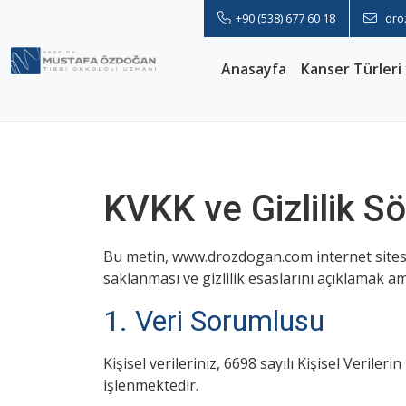
+90 (538) 677 60 18
dro
Anasayfa
Kanser Türleri
KVKK ve Gizlilik S
Bu metin, www.drozdogan.com internet sitesi 
saklanması ve gizlilik esaslarını açıklamak 
1. Veri Sorumlusu
Kişisel verileriniz, 6698 sayılı Kişisel Veri
işlenmektedir.