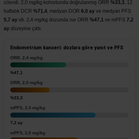
izlendi. 2,0 mg/kg kohortunda doğrulanmış ORR
%33,3
, 12
haftalık DCR
%71,4
, medyan DOR
6,0 ay
ve medyan PFS
5,7 ay
idi. 2,4 mg/kg dozunda ise ORR
%47,1
ve mPFS
7,2
ay
düzeyine çıktı.
Endometrium kanseri: dozlara göre yanıt ve PFS
ORR, 2,4 mg/kg
%47,1
ORR, 2,0 mg/kg
%33,3
mPFS, 2,4 mg/kg
7,2 ay
mPFS, 2,0 mg/kg