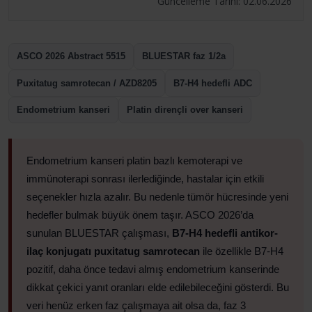
Güncelleme Tarihi: 02.06.2026
ASCO 2026 Abstract 5515
BLUESTAR faz 1/2a
Puxitatug samrotecan / AZD8205
B7-H4 hedefli ADC
Endometrium kanseri
Platin dirençli over kanseri
Endometrium kanseri platin bazlı kemoterapi ve
immünoterapi sonrası ilerlediğinde, hastalar için etkili
seçenekler hızla azalır. Bu nedenle tümör hücresinde yeni
hedefler bulmak büyük önem taşır. ASCO 2026’da
sunulan BLUESTAR çalışması,
B7-H4 hedefli antikor-
ilaç konjugatı puxitatug samrotecan
ile özellikle B7-H4
pozitif, daha önce tedavi almış endometrium kanserinde
dikkat çekici yanıt oranları elde edilebileceğini gösterdi. Bu
veri henüz erken faz çalışmaya ait olsa da, faz 3