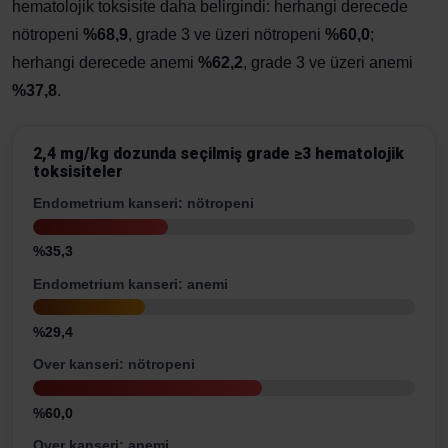
hematolojik toksisite daha belirgindi: herhangi derecede
nötropeni
%68,9
, grade 3 ve üzeri nötropeni
%60,0
;
herhangi derecede anemi
%62,2
, grade 3 ve üzeri anemi
%37,8
.
2,4 mg/kg dozunda seçilmiş grade ≥3 hematolojik
toksisiteler
Endometrium kanseri: nötropeni
%35,3
Endometrium kanseri: anemi
%29,4
Over kanseri: nötropeni
%60,0
Over kanseri: anemi