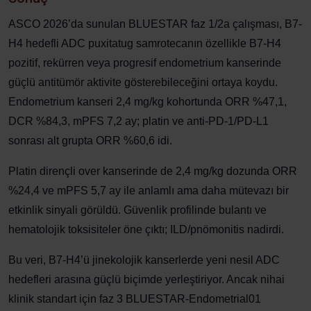
ASCO 2026’da sunulan BLUESTAR faz 1/2a çalışması, B7-
H4 hedefli ADC puxitatug samrotecanın özellikle B7-H4
pozitif, rekürren veya progresif endometrium kanserinde
güçlü antitümör aktivite gösterebileceğini ortaya koydu.
Endometrium kanseri 2,4 mg/kg kohortunda ORR %47,1,
DCR %84,3, mPFS 7,2 ay; platin ve anti-PD-1/PD-L1
sonrası alt grupta ORR %60,6 idi.
Platin dirençli over kanserinde de 2,4 mg/kg dozunda ORR
%24,4 ve mPFS 5,7 ay ile anlamlı ama daha mütevazı bir
etkinlik sinyali görüldü. Güvenlik profilinde bulantı ve
hematolojik toksisiteler öne çıktı; ILD/pnömonitis nadirdi.
Bu veri, B7-H4’ü jinekolojik kanserlerde yeni nesil ADC
hedefleri arasına güçlü biçimde yerleştiriyor. Ancak nihai
klinik standart için faz 3 BLUESTAR-Endometrial01