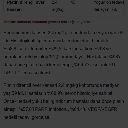
Platin dirençli over
2,4
45
Yoğun ön tedavil
kanseri
mg/kg
deneyimi sık
Mobilde tablonun tamamını görmek için sağa kaydırın.
Endometrium kanseri 2,4 mg/kg kohortunda medyan yaş 65
idi. Histolojik alt tipler arasında endometrioid tümörler
%58,8, seröz tümörler %25,5, karsinosarkom %9,8 ve
berrak hücreli histoloji %2,0 oranındaydı. Hastaların %98’i
daha önce platin bazlı kemoterapi, %64,7’si ise anti-PD-
1/PD-L1 tedavisi almıştı.
Platin dirençli over kanseri 2,4 mg/kg kohortunda medyan
yaş 59 idi. Hastaların %68,9’u seröz histolojiye sahipti.
Önceki tedavi yükü belirgindi: tüm hastalar daha önce platin
almıştı; %57,8’i PARP inhibitörü, %64,4’ü VEGF/VEGFR
hedefli tedavi görmüştü.