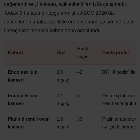
değerlendiren, ilk-insan, açık etiketli faz 1/2a çalışmadır.
Tedavi 3 haftada bir uygulanmıştır. ASCO 2026’da
güncellenen analiz, özellikle endometrium kanseri ve platin
dirençli over kanseri kohortlarına odaklandı.
Hasta
Kohort
Doz
Hasta profili
sayısı
Endometrium
2,0
42
B7-H4 pozitif, ileri
kanseri
mg/kg
Endometrium
2,4
51
Önceki platin ve 
kanseri
mg/kg
olan hasta grubu
Platin dirençli over
1,6
33
Platin sırasında v
kanseri
mg/kg
ay içinde progres