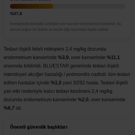
%37,8
Hematolojik toksisite özellikle over kanseri kohortunda belirgindi; bu
durum yoğun ön tedavi ve kemik iliği rezerviyle ilişkili olabilir.
Tedavi ilişkili febril nötropeni 2,4 mg/kg dozunda
endometrium kanserinde
%3,9
, over kanserinde
%11,1
oranında bildirildi. BLUESTAR genelinde tedavi ilişkili
interstisyel akciğer hastalığı / pnömonitis nadirdi: tüm tedavi
edilen hastalar içinde
%1,0
yani 3/292 hasta. Tedavi ilişkili
yan etki nedeniyle kalıcı tedavi kesilmesi 2,4 mg/kg
dozunda endometrium kanserinde
%2,0
, over kanserinde
%6,7
idi.
Önemli güvenlik başlıkları