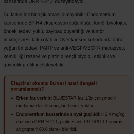
kanserinde ORR %24,4 düzeyindeydi.
Bu farkın tek bir açıklaması olmayabilir. Endometrium
kanserinde B7-H4 ekspresyon yoğunluğu, tümör biyolojisi,
önceki tedavi yükü, payload duyarlılığı ve tümör
mikroçevresi farklı olabilir. Over kanseri kohortunda daha
yoğun ön tedavi, PARP ve anti-VEGF/VEGFR maruziyeti,
kemik iliği rezervi ve platin dirençli biyoloji etkinlik ve
güvenlik profilini etkileyebilir.
Eleştirel okuma: Bu veri nasıl dengeli
yorumlanmalı?
Erken faz veridir:
BLUESTAR faz 1/2a çalışmadır;
randomize faz 3 sonuçları henüz yoktur.
Endometrium kanserinde sinyal güçlüdür:
2,4 mg/kg
dozunda ORR %47,1, platin + anti-PD-1/PD-L1 sonrası
alt grupta %60,6 olarak bildirildi.