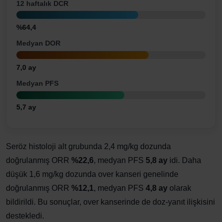
12 haftalık DCR
%64,4
Medyan DOR
7,0 ay
Medyan PFS
5,7 ay
Seröz histoloji alt grubunda 2,4 mg/kg dozunda
doğrulanmış ORR
%22,6
, medyan PFS
5,8 ay
idi. Daha
düşük 1,6 mg/kg dozunda over kanseri genelinde
doğrulanmış ORR
%12,1
, medyan PFS
4,8 ay
olarak
bildirildi. Bu sonuçlar, over kanserinde de doz-yanıt ilişkisini
destekledi.