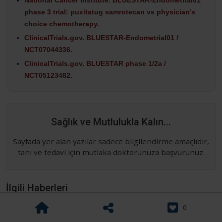
phase 3 trial: puxitatug samrotecan vs physician’s
choice chemotherapy.
ClinicalTrials.gov. BLUESTAR-Endometrial01 /
NCT07044336.
ClinicalTrials.gov. BLUESTAR phase 1/2a /
NCT05123482.
Sağlık ve Mutlulukla Kalın...
Sayfada yer alan yazılar sadece bilgilendirme amaçlıdır,
tanı ve tedavi için mutlaka doktorunuza başvurunuz.
İlgili Haberleri
0
ASCO 2026 Review – A Smarter,