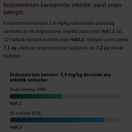
Endometrium kanserinde etkinlik: yanıt oranı
belirgin
Endometrium kanseri 2,4 mg/kg kohortunda puxitatug
samrotecan ile doğrulanmış objektif yanıt oranı
%47,1
idi.
12 haftalık hastalık kontrol oranı
%84,3
, medyan yanıt süresi
7,1 ay
, medyan progresyonsuz sağkalım ise
7,2 ay
olarak
bildirildi.
Endometrium kanseri: 2,4 mg/kg dozunda ana
etkinlik sonuçları
Doğrulanmış ORR
%47,1
12 haftalık DCR
%84,3