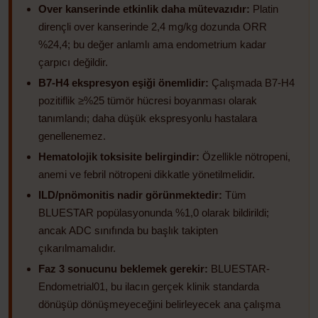
Over kanserinde etkinlik daha mütevazıdır:
Platin
dirençli over kanserinde 2,4 mg/kg dozunda ORR
%24,4; bu değer anlamlı ama endometrium kadar
çarpıcı değildir.
B7-H4 ekspresyon eşiği önemlidir:
Çalışmada B7-H4
pozitiflik ≥%25 tümör hücresi boyanması olarak
tanımlandı; daha düşük ekspresyonlu hastalara
genellenemez.
Hematolojik toksisite belirgindir:
Özellikle nötropeni,
anemi ve febril nötropeni dikkatle yönetilmelidir.
ILD/pnömonitis nadir görünmektedir:
Tüm
BLUESTAR popülasyonunda %1,0 olarak bildirildi;
ancak ADC sınıfında bu başlık takipten
çıkarılmamalıdır.
Faz 3 sonucunu beklemek gerekir:
BLUESTAR-
Endometrial01, bu ilacın gerçek klinik standarda
dönüşüp dönüşmeyeceğini belirleyecek ana çalışma