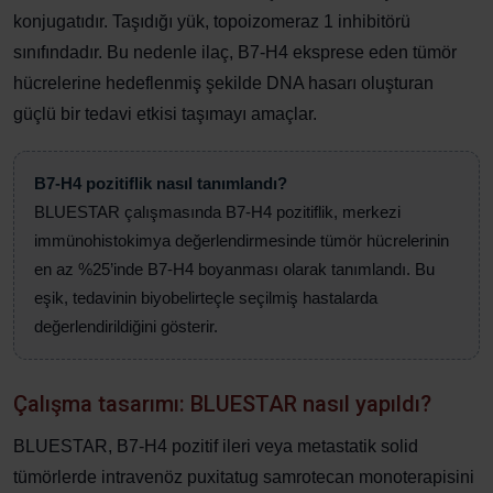
konjugatıdır. Taşıdığı yük, topoizomeraz 1 inhibitörü
sınıfındadır. Bu nedenle ilaç, B7-H4 eksprese eden tümör
hücrelerine hedeflenmiş şekilde DNA hasarı oluşturan
güçlü bir tedavi etkisi taşımayı amaçlar.
B7-H4 pozitiflik nasıl tanımlandı?
BLUESTAR çalışmasında B7-H4 pozitiflik, merkezi
immünohistokimya değerlendirmesinde tümör hücrelerinin
en az %25’inde B7-H4 boyanması olarak tanımlandı. Bu
eşik, tedavinin biyobelirteçle seçilmiş hastalarda
değerlendirildiğini gösterir.
Çalışma tasarımı: BLUESTAR nasıl yapıldı?
BLUESTAR, B7-H4 pozitif ileri veya metastatik solid
tümörlerde intravenöz puxitatug samrotecan monoterapisini