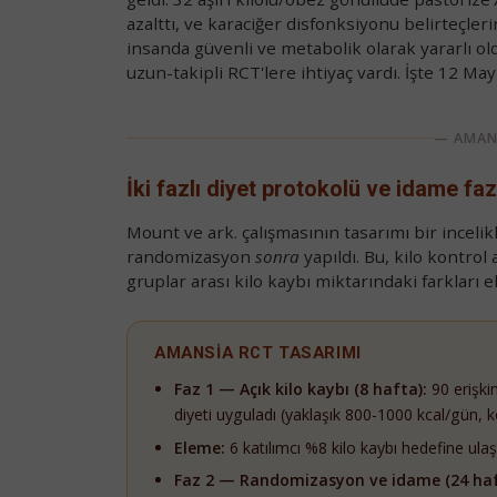
azalttı, ve karaciğer disfonksiyonu belirteçler
insanda güvenli ve metabolik olarak yararlı ol
uzun-takipli RCT'lere ihtiyaç vardı. İşte 12 M
— AMAN
İki fazlı diyet protokolü ve idame 
Mount ve ark. çalışmasının tasarımı bir incelikl
randomizasyon
sonra
yapıldı. Bu, kilo kontro
gruplar arası kilo kaybı miktarındaki farkları e
AMANSİA RCT TASARIMI
Faz 1 — Açık kilo kaybı (8 hafta):
90 erişki
diyeti uyguladı (yaklaşık 800-1000 kcal/gün, ko
Eleme:
6 katılımcı %8 kilo kaybı hedefine ula
Faz 2 — Randomizasyon ve idame (24 haf