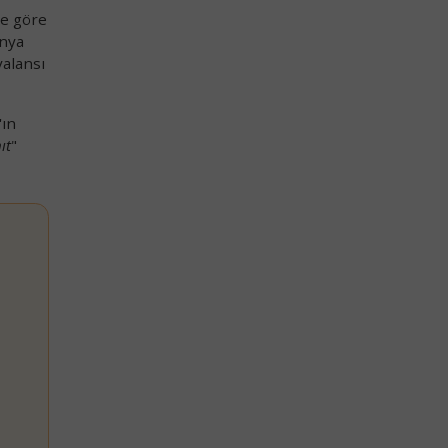
ne göre
ünya
valansı
'ın
ıt
"