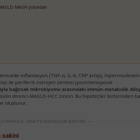
musunuz?
ASLD-MASH yolundan
Reddet
Kabul Et
E-Bültene Kayıt Ol
Kayıt olarak
KVKK Aydınlatma Metni
'ni okuduğunuzu ve onayladığınızı
kabul etmiş olursunuz.
Şimdilik geç, daha sonra hatırlat
recede inflamasyon (TNF-α, IL-6, CRP artışı), hiperinsülinem
taz ile periferik östrojen sentezi (postmenopozal
yla bağırsak mikrobiyomu arasındaki immün-metabolik dilo
sülin direnci-MASLD-HCC zinciri. Bu hipotezler birbirinden b
ar oluşturur.
CİNİPHİLA: 2004'TE KEŞFEDİLEN BAKTERİ —
 sakini