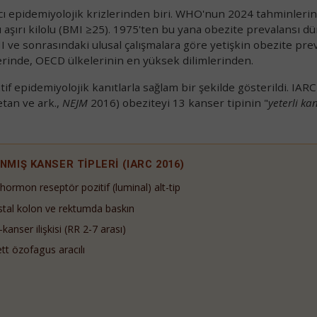
kıcı epidemiyolojik krizlerinden biri. WHO'nun 2024 tahminleri
 aşırı kilolu (BMI ≥25). 1975'ten bu yana obezite prevalansı d
I ve sonrasındaki ulusal çalışmalara göre yetişkin obezite pre
rinde, OECD ülkelerinin en yüksek dilimlerinden.
f epidemiyolojik kanıtlarla sağlam bir şekilde gösterildi. IARC
tan ve ark.,
NEJM
2016) obeziteyi 13 kanser tipinin "
yeterli kan
ANMIŞ KANSER TİPLERİ (IARC 2016)
hormon reseptör pozitif (luminal) alt-tip
Güncel Gelişmelerden Haberdar Olun
istal kolon ve rektumda baskın
anser ilişkisi (RR 2-7 arası)
Kanser tedavisindeki en yeni bilimsel gelişmeler, sağlıklı
 özofagus aracılı
Çerez İzni
yaşam rehberleri ve duyurularımız doğrudan e-posta
kutunuza gelsin.
eb sitemizde en iyi deneyimi yaşamanız için çerezler
ullanıyoruz. Üçüncü taraf çerezleri kabul etmek istiyor