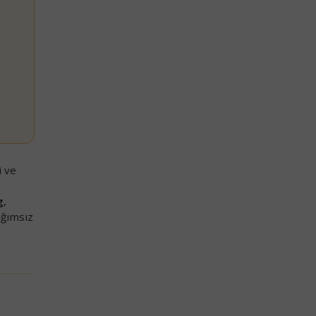
i ve
g
,
ağımsız