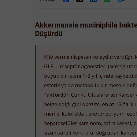
Akkermansia muciniphila bakteri
Düşürdü
Kilo verme nispeten kolaydır; verdiğin 
GLP-1 reseptör agonistleri (semaglutid, t
büyük bir kısmı 1-2 yıl içinde kaybetti
estetik ya da metabolik bir mesele değ
faktördür
. Çünkü Uluslararası Kanser
belgelediği gibi obezite, en az
13 farklı
meme, kolorektal, endometriyum, özof
hepatoselüler karsinom, safra kesesi, 
uzun süreli kontrolü, doğrudan kanser ö