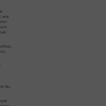
şu
; ana
inin
ucin
rsak
llitus,
SH).
e
dı. Bu,
sıyla
linemi