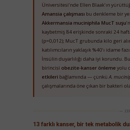
Üniversitesi'nde Ellen Blaak'ın yürütt
Amansia çalışması
bu denkleme bir yen
Akkermansia muciniphila MucT suşu
'
kaybetmiş 84 erişkinde sonraki 24 haft
(p=0,012); MucT grubunda kilo geri al
katılımcıların yaklaşık %40'ı idame faz
İnsülin duyarlılığı daha iyi korundu. 
birincisi
obezite-kanser önleme
yolu o
etkileri
bağlamında — çünkü
A. mucini
çalışmalarında öne çıkan bir bakteri ola
— ZE
13 farklı kanser, bir tek metabolik d