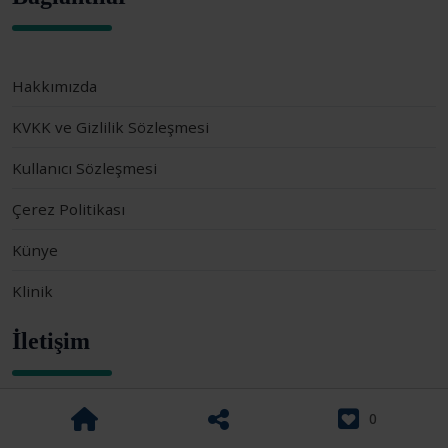
Hakkımızda
KVKK ve Gizlilik Sözleşmesi
Kullanıcı Sözleşmesi
Çerez Politikası
Künye
Klinik
İletişim
0
Memorial Göztepe Hastanesi Kanser Merkezi
Yeni Sahra, Karaman Cd No: 1