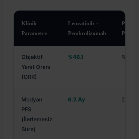
Klinik
Lenvatinib +
Plaseb
Parametre
Pembrolizumab
Pembr
Objektif
%46.1
%25.4
Yanıt Oranı
(ORR)
Medyan
6.2 Ay
2.8 Ay
PFS
(İlerlemesiz
Süre)