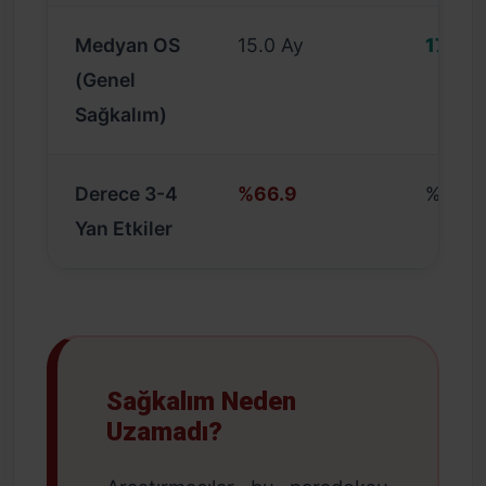
Medyan OS
15.0 Ay
17.9 A
(Genel
Sağkalım)
Derece 3-4
%66.9
%38.3
Yan Etkiler
Sağkalım Neden
Uzamadı?