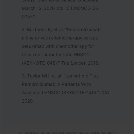
March 12, 2026. doi:10.1200/JCO-25-
00570
2. Burtness B, et al. "Pembrolizumab
alone or with chemotherapy versus
cetuximab with chemotherapy for
recurrent or metastatic HNSCC
(KEYNOTE-048)."
The Lancet
. 2019.
3. Taylor MH, et al. "Lenvatinib Plus
Pembrolizumab in Patients With
Advanced HNSCC (KEYNOTE-146)."
JCO
.
2020.
Bu makale, süreç kapsamında yapay zeka da dahil