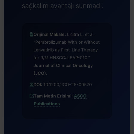
sağkalım avantajı sunmadı.
Orijinal Makale:
Licitra L, et al.
"Pembrolizumab With or Without
Lenvatinib as First-Line Therapy
for R/M HNSCC: LEAP-010."
Journal of Clinical Oncology
(JCO).
DOI:
10.1200/JCO-25-00570
Tam Metin Erişimi:
ASCO
Publications