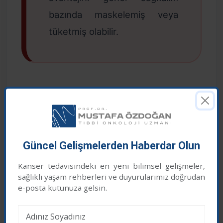
bazında maskelemiş veya
tüketmiş olabilir.
Güncel Gelişmelerden Haberdar Olun
Kanser tedavisindeki en yeni bilimsel gelişmeler,
Klinik pratikte son durum: standart
sağlıklı yaşam rehberleri ve duyurularımız doğrudan
Çerez İzni
değişti mi?
e-posta kutunuza gelsin.
Web sitemizde en iyi deneyimi yaşamanız için
çerezler kullanıyoruz. Üçüncü taraf çerezleri kabul