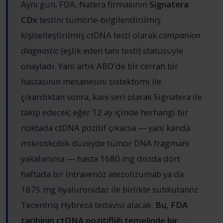
Aynı gün, FDA, Natera firmasının
Signatera
CDx
testini tümörle-bilgilendirilmiş
kişiselleştirilmiş ctDNA testi olarak
companion
diagnostic
(eşlik eden tanı testi) statüsüyle
onayladı. Yani artık ABD'de bir cerrah bir
hastasının mesanesini sistektomi ile
çıkardıktan sonra, kanı seri olarak Signatera ile
takip edecek; eğer 12 ay içinde herhangi bir
noktada ctDNA pozitif çıkarsa — yani kanda
mikroskobik düzeyde tümör DNA fragmanı
yakalanırsa — hasta 1680 mg dozda dört
haftada bir intravenöz atezolizumab ya da
1875 mg hyaluronidaz ile birlikte subkutanöz
Tecentriq Hybreza tedavisi alacak.
Bu, FDA
tarihinin ctDNA pozitifliği temelinde bir