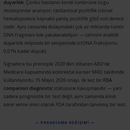
duyarlılık
. Çünkü hastanın kendi tümörüne özgü
mutasyonlar aranıyor; rastlantısal pozitiflik (clonal
hematopoiesis kaynaklı yanlış pozitiflik gibi) son derece
nadir. Aynı zamanda dolaşımdaki çok az miktarda tümör
DNA fragmanı bile yakalanabiliyor — tahmini analitik
duyarlılık
milyonda bir
seviyesinde (ctDNA fraksiyonu
0,01% kadar düşük).
Signatera bu prensiple 2020'den itibaren ABD'de
Medicare kapsamında kolorektal kanser MRD takibinde
kullanılıyordu. 15 Mayıs 2026 onayı, ilk kez bir
FDA
companion diagnostic
statüsüne kavuşmasıdır — yani
sadece prognostik bir test değil, aynı zamanda
klinik
karar verme aracı
olarak FDA tarafından tanınmış bir test.
— PARADİGMA DEĞİŞİMİ —