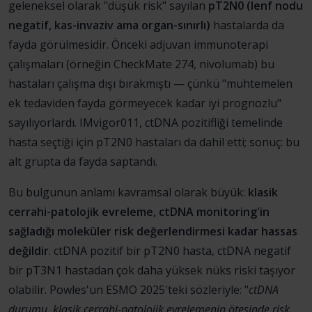
geleneksel olarak "düşük risk" sayılan
pT2N0 (lenf nodu
negatif, kas-invaziv ama organ-sınırlı)
hastalarda da
fayda görülmesidir. Önceki adjuvan immunoterapi
çalışmaları (örneğin CheckMate 274, nivolumab) bu
hastaları çalışma dışı bırakmıştı — çünkü "muhtemelen
ek tedaviden fayda görmeyecek kadar iyi prognozlu"
sayılıyorlardı. IMvigor011, ctDNA pozitifliği temelinde
hasta seçtiği için pT2N0 hastaları da dahil etti; sonuç: bu
alt grupta da fayda saptandı.
Bu bulgunun anlamı kavramsal olarak büyük:
klasik
cerrahi-patolojik evreleme, ctDNA monitoring'in
sağladığı moleküler risk değerlendirmesi kadar hassas
değildir
. ctDNA pozitif bir pT2N0 hasta, ctDNA negatif
bir pT3N1 hastadan çok daha yüksek nüks riski taşıyor
olabilir. Powles'un ESMO 2025'teki sözleriyle: "
ctDNA
durumu, klasik cerrahi-patolojik evrelemenin ötesinde risk