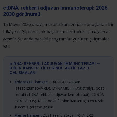
ctDNA-rehberli adjuvan immunoterapi: 2026-
2030 görünümü
15 Mayıs 2026 onayı, mesane kanseri için sonuçlanan bir
hikâye değil; daha çok başka kanser tipleri için
açılan bir
kapıdır
. Şu anda paralel programlar yürüten çalışmalar
var:
ctDNA-REHBERLİ ADJUVAN IMMUNOTERAPİ —
DİĞER KANSER TİPLERİNDE AKTİF FAZ 3
ÇALIŞMALARI
Kolorektal kanser:
CIRCULATE-Japan
(atezolizumab/MRD), DYNAMIC-III (Avustralya, post-
cerrahi ctDNA-rehberli adjuvan kemoterapi), COBRA
(NRG-GI005). MRD-pozitif kolon kanseri için en uzak
ilerlemiş çalışma grubu.
Meme kanseri:
ZEST (early-stage HR+/HER2-,