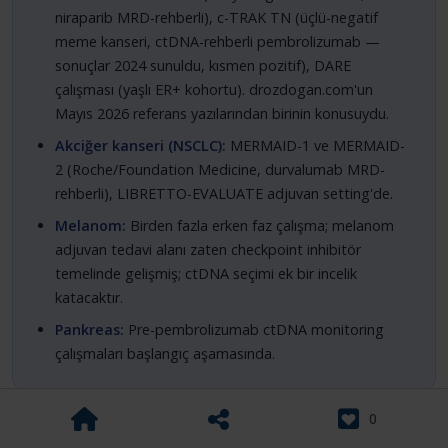
niraparib MRD-rehberli), c-TRAK TN (üçlü-negatif
meme kanseri, ctDNA-rehberli pembrolizumab —
sonuçlar 2024 sunuldu, kısmen pozitif), DARE
çalışması (yaşlı ER+ kohortu). drozdogan.com'un
Mayıs 2026 referans yazılarından birinin konusuydu.
Akciğer kanseri (NSCLC):
MERMAID-1 ve MERMAID-
2 (Roche/Foundation Medicine, durvalumab MRD-
rehberli), LIBRETTO-EVALUATE adjuvan setting'de.
Melanom:
Birden fazla erken faz çalışma; melanom
adjuvan tedavi alanı zaten checkpoint inhibitör
temelinde gelişmiş; ctDNA seçimi ek bir incelik
katacaktır.
Pankreas:
Pre-pembrolizumab ctDNA monitoring
çalışmaları başlangıç aşamasında.
0
Bu çalışmaların önümüzdeki 2-3 yıl içinde rapor edilmesi