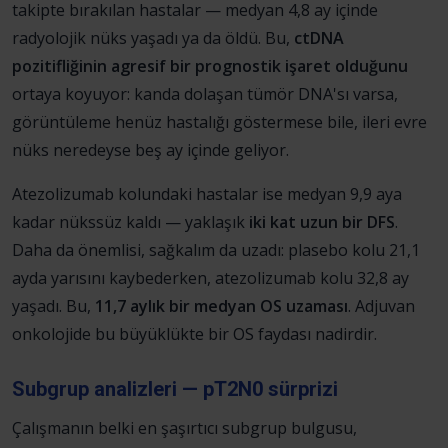
takipte bırakılan hastalar — medyan 4,8 ay içinde
radyolojik nüks yaşadı ya da öldü. Bu,
ctDNA
pozitifliğinin agresif bir prognostik işaret olduğunu
ortaya koyuyor: kanda dolaşan tümör DNA'sı varsa,
görüntüleme henüz hastalığı göstermese bile, ileri evre
nüks neredeyse beş ay içinde geliyor.
Atezolizumab kolundaki hastalar ise medyan 9,9 aya
kadar nükssüz kaldı — yaklaşık
iki kat uzun bir DFS
.
Daha da önemlisi, sağkalım da uzadı: plasebo kolu 21,1
ayda yarısını kaybederken, atezolizumab kolu 32,8 ay
yaşadı. Bu,
11,7 aylık bir medyan OS uzaması
. Adjuvan
onkolojide bu büyüklükte bir OS faydası nadirdir.
Subgrup analizleri — pT2N0 sürprizi
Çalışmanın belki en şaşırtıcı subgrup bulgusu,