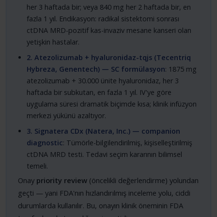
her 3 haftada bir; veya 840 mg her 2 haftada bir, en
fazla 1 yıl. Endikasyon: radikal sistektomi sonrası
ctDNA MRD-pozitif kas-invaziv mesane kanseri olan
yetişkin hastalar.
2. Atezolizumab + hyaluronidaz-tqjs (Tecentriq
Hybreza, Genentech) — SC formülasyon
: 1875 mg
atezolizumab + 30.000 ünite hyaluronidaz, her 3
haftada bir subkutan, en fazla 1 yıl. IV'ye göre
uygulama süresi dramatik biçimde kısa; klinik infüzyon
merkezi yükünü azaltıyor.
3. Signatera CDx (Natera, Inc.) — companion
diagnostic
: Tümörle-bilgilendirilmiş, kişiselleştirilmiş
ctDNA MRD testi. Tedavi seçim kararının bilimsel
temeli.
Onay
priority review
(öncelikli değerlendirme) yolundan
geçti — yani FDA'nın hızlandırılmış inceleme yolu, ciddi
durumlarda kullanılır. Bu, onayın klinik öneminin FDA