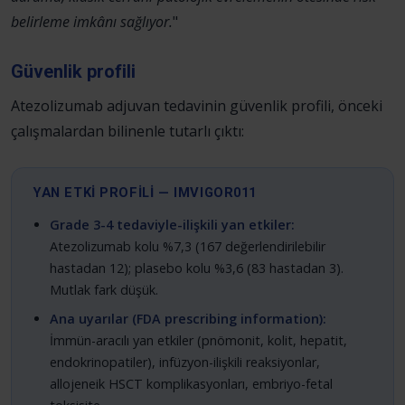
belirleme imkânı sağlıyor.
"
Güvenlik profili
Atezolizumab adjuvan tedavinin güvenlik profili, önceki
çalışmalardan bilinenle tutarlı çıktı:
YAN ETKİ PROFİLİ — IMVIGOR011
Grade 3-4 tedaviyle-ilişkili yan etkiler:
Atezolizumab kolu %7,3 (167 değerlendirilebilir
hastadan 12); plasebo kolu %3,6 (83 hastadan 3).
Mutlak fark düşük.
Ana uyarılar (FDA prescribing information):
İmmün-aracılı yan etkiler (pnömonit, kolit, hepatit,
endokrinopatiler), infüzyon-ilişkili reaksiyonlar,
allojeneik HSCT komplikasyonları, embriyo-fetal