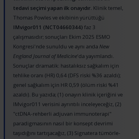
tedavi seçimi yapan ilk onayıdır.
Klinik temel,
Thomas Powles ve ekibinin yürüttüğü
IMvigor011 (NCT04660344)
faz 3
çalışmasıdır; sonuçları Ekim 2025 ESMO
Kongresi'nde sunuldu ve aynı anda
New
England Journal of Medicine
'da yayımlandı.
Sonuçlar dramatik: hastalıksız sağkalım için
tehlike oranı (HR) 0,64 (DFS riski %36 azaldı);
genel sağkalım için HR 0,59 (ölüm riski %41
azaldı). Bu yazıda; (1) onayın klinik içeriğini ve
IMvigor011 verisini ayrıntılı inceleyeceğiz, (2)
"ctDNA-rehberli adjuvan immunoterapi"
paradigmasının nasıl bir konsept devrimi
taşıdığını tartışacağız, (3) Signatera tümörle-