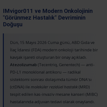
IMvigor011 ve Modern Onkolojinin
"Görünmez Hastalık" Devriminin
Doğuşu
Dün, 15 Mayıs 2026 Cuma günü, ABD Gıda ve
İlaç İdaresi (FDA) modern onkoloji tarihinde bir
kavşak işareti oluşturan bir onay açıkladı.
Atezolizumab
(Tecentriq, Genentech) — anti-
PD-L1 monoklonal antikoru — radikal
sistektomi sonrası dolaşımda tümör DNA'sı
(ctDNA) ile
moleküler rezidüel hastalık
(MRD)
tespit edilen kas-invaziv mesane kanseri (MIBC)
hastalarında adjuvan tedavi olarak onaylandı.