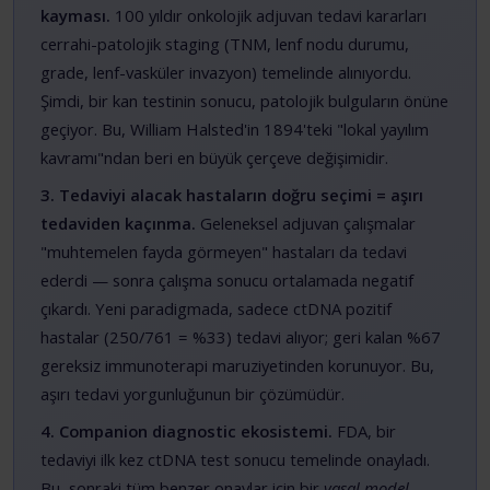
kayması.
100 yıldır onkolojik adjuvan tedavi kararları
cerrahi-patolojik staging (TNM, lenf nodu durumu,
grade, lenf-vasküler invazyon) temelinde alınıyordu.
Şimdi, bir kan testinin sonucu, patolojik bulguların önüne
geçiyor. Bu, William Halsted'in 1894'teki "lokal yayılım
kavramı"ndan beri en büyük çerçeve değişimidir.
3. Tedaviyi alacak hastaların doğru seçimi = aşırı
tedaviden kaçınma.
Geleneksel adjuvan çalışmalar
"muhtemelen fayda görmeyen" hastaları da tedavi
ederdi — sonra çalışma sonucu ortalamada negatif
çıkardı. Yeni paradigmada, sadece ctDNA pozitif
hastalar (250/761 = %33) tedavi alıyor; geri kalan %67
gereksiz immunoterapi maruziyetinden korunuyor. Bu,
aşırı tedavi yorgunluğunun bir çözümüdür.
4. Companion diagnostic ekosistemi.
FDA, bir
tedaviyi ilk kez ctDNA test sonucu temelinde onayladı.
Bu, sonraki tüm benzer onaylar için bir
yasal model