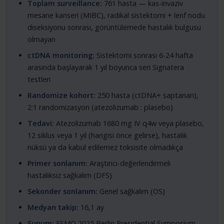
Toplam surveillance:
761 hasta — kas-invaziv
mesane kanseri (MIBC), radikal sistektomi + lenf nodu
diseksiyonu sonrası, görüntülemede hastalık bulgusu
olmayan
ctDNA monitoring:
Sistektomi sonrası 6-24 hafta
arasında başlayarak 1 yıl boyunca seri Signatera
testleri
Randomize kohort:
250 hasta (ctDNA+ saptanan),
2:1 randomizasyon (atezolizumab : plasebo)
Tedavi:
Atezolizumab 1680 mg IV q4w veya plasebo,
12 siklus veya 1 yıl (hangisi önce gelirse), hastalık
nüksü ya da kabul edilemez toksisite olmadıkça
Primer sonlanım:
Araştırıcı-değerlendirmeli
hastalıksız sağkalım (DFS)
Sekonder sonlanım:
Genel sağkalım (OS)
Medyan takip:
16,1 ay
Sunum:
ESMO 2025 Berlin Presidential Symposium,