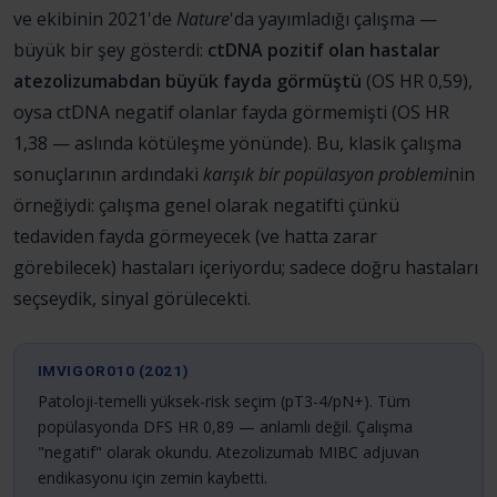
ve ekibinin 2021'de
Nature
'da yayımladığı çalışma —
büyük bir şey gösterdi:
ctDNA pozitif olan hastalar
atezolizumabdan büyük fayda görmüştü
(OS HR 0,59),
oysa ctDNA negatif olanlar fayda görmemişti (OS HR
1,38 — aslında kötüleşme yönünde). Bu, klasik çalışma
sonuçlarının ardındaki
karışık bir popülasyon problemi
nin
örneğiydi: çalışma genel olarak negatifti çünkü
tedaviden fayda görmeyecek (ve hatta zarar
görebilecek) hastaları içeriyordu; sadece doğru hastaları
seçseydik, sinyal görülecekti.
IMVIGOR010 (2021)
Patoloji-temelli yüksek-risk seçim (pT3-4/pN+). Tüm
popülasyonda DFS HR 0,89 — anlamlı değil. Çalışma
"negatif" olarak okundu. Atezolizumab MIBC adjuvan
endikasyonu için zemin kaybetti.