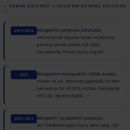
— ZAMAN ÇİZELGESİ: 5 YILLIK BİR BİLİMSEL YOLCULUK
—
IMvigor010 çalışması yürütüldü.
2014-2018
Atezolizumab adjuvan tedavi vs plasebo,
patoloji-temelli yüksek-risk MIBC
hastalarında. Primer sonuç negatif.
IMvigor010 retrospektif ctDNA analizi.
2021
Powles ve ark.
Nature
'da yayımladı: ctDNA+
hastalarda OS HR 0,59, ctDNA– hastalarda
HR 1,38. Hipotez doğdu.
IMvigor011 prospektif çalışması.
2020-2024
NCT04660344 kaydı, hasta alımı, takip. 761