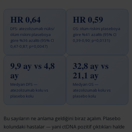
HR 0,64
HR 0,59
DFS: atezolizumab nüks/
OS: ölüm riskini plaseboya
ölüm riskini plaseboya
göre %41 azalttı (95% CI
göre %36 azalttı (95% CI
0,39-0,90; p=0,0131)
0,47-0,87; p=0,0047)
9,9 ay vs 4,8
32,8 ay vs
ay
21,1 ay
Medyan DFS —
Medyan OS —
atezolizumab kolu vs
atezolizumab kolu vs
plasebo kolu
plasebo kolu
Bu sayıların ne anlama geldiğini biraz açalım. Plasebo
kolundaki hastalar — yani ctDNA pozitif çıktıkları halde