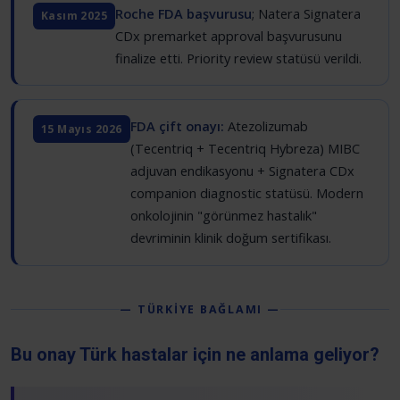
Roche FDA başvurusu
; Natera Signatera
Kasım 2025
CDx premarket approval başvurusunu
finalize etti. Priority review statüsü verildi.
FDA çift onayı:
Atezolizumab
15 Mayıs 2026
(Tecentriq + Tecentriq Hybreza) MIBC
adjuvan endikasyonu + Signatera CDx
companion diagnostic statüsü. Modern
onkolojinin "görünmez hastalık"
devriminin klinik doğum sertifikası.
— TÜRKİYE BAĞLAMI —
Bu onay Türk hastalar için ne anlama geliyor?