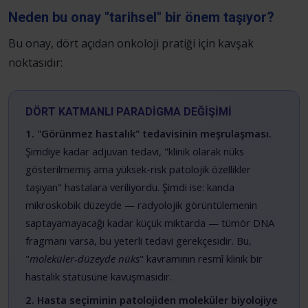
Neden bu onay "tarihsel" bir önem taşıyor?
Bu onay, dört açıdan onkoloji pratiği için kavşak
noktasıdır:
DÖRT KATMANLI PARADİGMA DEĞİŞİMİ
1. "Görünmez hastalık" tedavisinin meşrulaşması.
Şimdiye kadar adjuvan tedavi, "klinik olarak nüks
gösterilmemiş ama yüksek-risk patolojik özellikler
taşıyan" hastalara veriliyordu. Şimdi ise: kanda
mikroskobik düzeyde — radyolojik görüntülemenin
saptayamayacağı kadar küçük miktarda — tümör DNA
fragmanı varsa, bu yeterli tedavi gerekçesidir. Bu,
"
moleküler-düzeyde nüks
" kavramının resmî klinik bir
hastalık statüsüne kavuşmasıdır.
2. Hasta seçiminin patolojiden moleküler biyolojiye