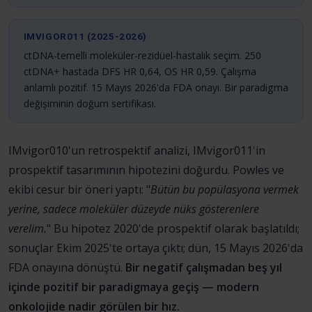
IMVIGOR011 (2025-2026)
ctDNA-temelli moleküler-rezidüel-hastalık seçim. 250
ctDNA+ hastada DFS HR 0,64, OS HR 0,59. Çalışma
anlamlı pozitif. 15 Mayıs 2026'da FDA onayı. Bir paradigma
değişiminin doğum sertifikası.
IMvigor010'un retrospektif analizi, IMvigor011'in
prospektif tasarımının hipotezini doğurdu. Powles ve
ekibi cesur bir öneri yaptı: "
Bütün bu popülasyona vermek
yerine, sadece moleküler düzeyde nüks gösterenlere
verelim.
" Bu hipotez 2020'de prospektif olarak başlatıldı;
sonuçlar Ekim 2025'te ortaya çıktı; dün, 15 Mayıs 2026'da
FDA onayına dönüştü.
Bir negatif çalışmadan beş yıl
içinde pozitif bir paradigmaya geçiş — modern
onkolojide nadir görülen bir hız.