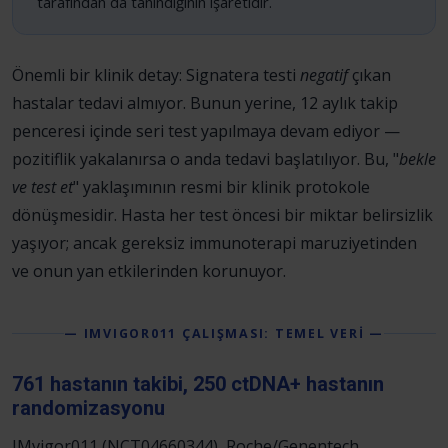
tarafından da tanındığının işaretidir.
Önemli bir klinik detay: Signatera testi
negatif
çıkan
hastalar tedavi almıyor. Bunun yerine, 12 aylık takip
penceresi içinde seri test yapılmaya devam ediyor —
pozitiflik yakalanırsa o anda tedavi başlatılıyor. Bu, "
bekle
ve test et
" yaklaşımının resmi bir klinik protokole
dönüşmesidir. Hasta her test öncesi bir miktar belirsizlik
yaşıyor; ancak gereksiz immunoterapi maruziyetinden
ve onun yan etkilerinden korunuyor.
— IMVIGOR011 ÇALIŞMASI: TEMEL VERİ —
761 hastanın takibi, 250 ctDNA+ hastanın
randomizasyonu
IMvigor011 (NCT04660344), Roche/Genentech