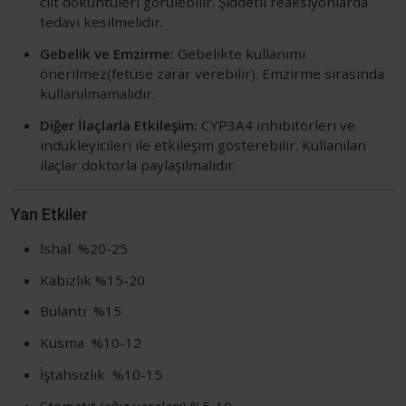
cilt döküntüleri görülebilir. Şiddetli reaksiyonlarda
tedavi kesilmelidir.
Gebelik ve Emzirme:
Gebelikte kullanımı
önerilmez(fetüse zarar verebilir). Emzirme sırasında
kullanılmamalıdır.
Diğer İlaçlarla Etkileşim:
CYP3A4 inhibitörleri ve
indükleyicileri ile etkileşim gösterebilir. Kullanılan
ilaçlar doktorla paylaşılmalıdır.
Yan Etkiler
İshal %20-25
Kabızlık %15-20
Bulantı %15
Kusma %10-12
İştahsızlık %10-15
Stomatit (ağız yaraları) %5-10