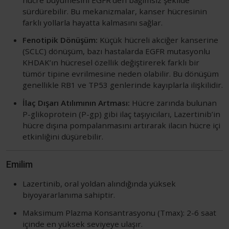
sürdürebilir. Bu mekanizmalar, kanser hücresinin
farklı yollarla hayatta kalmasını sağlar.
Fenotipik Dönüşüm:
Küçük hücreli akciğer kanserine
(SCLC) dönüşüm, bazı hastalarda EGFR mutasyonlu
KHDAK’ın hücresel özellik değiştirerek farklı bir
tümör tipine evrilmesine neden olabilir. Bu dönüşüm
genellikle RB1 ve TP53 genlerinde kayıplarla ilişkilidir.
İlaç Dışarı Atılımının Artması:
Hücre zarında bulunan
P-glikoprotein (P-gp) gibi ilaç taşıyıcıları, Lazertinib’in
hücre dışına pompalanmasını artırarak ilacın hücre içi
etkinliğini düşürebilir.
Emilim
Lazertinib, oral yoldan alındığında yüksek
biyoyararlanıma sahiptir.
Maksimum Plazma Konsantrasyonu (Tmax): 2-6 saat
içinde en yüksek seviyeye ulaşır.