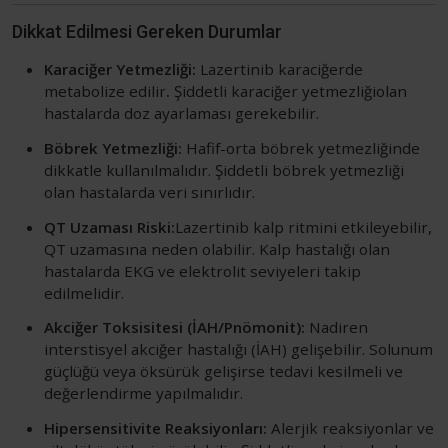
Dikkat Edilmesi Gereken Durumlar
Karaciğer Yetmezliği:
Lazertinib karaciğerde
metabolize edilir
.
Şiddetli karaciğer yetmezliğiolan
hastalarda doz ayarlaması gerekebilir.
Böbrek Yetmezliği:
Hafif-orta böbrek yetmezliğinde
dikkatle kullanılmalıdır. Şiddetli böbrek yetmezliği
olan hastalarda veri sınırlıdır.
QT Uzaması Riski:
Lazertinib kalp ritmini etkileyebilir,
QT uzamasına neden olabilir. Kalp hastalığı olan
hastalarda EKG ve elektrolit seviyeleri takip
edilmelidir.
Akciğer Toksisitesi (İAH/Pnömonit):
Nadiren
interstisyel akciğer hastalığı (İAH) gelişebilir. Solunum
güçlüğü veya öksürük gelişirse tedavi kesilmeli ve
değerlendirme yapılmalıdır.
Hipersensitivite Reaksiyonları:
Alerjik reaksiyonlar ve