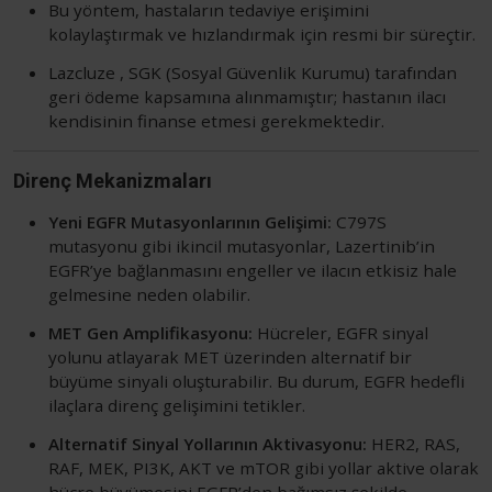
Bu yöntem, hastaların tedaviye erişimini
kolaylaştırmak ve hızlandırmak için resmi bir süreçtir.
Lazcluze ​, SGK (Sosyal Güvenlik Kurumu) tarafından
geri ödeme kapsamına alınmamıştır; hastanın ilacı
kendisinin finanse etmesi gerekmektedir.
Direnç Mekanizmaları
Yeni EGFR Mutasyonlarının Gelişimi:
C797S
mutasyonu gibi ikincil mutasyonlar, Lazertinib’in
EGFR’ye bağlanmasını engeller ve ilacın etkisiz hale
gelmesine neden olabilir.
MET Gen Amplifikasyonu:
Hücreler, EGFR sinyal
yolunu atlayarak MET üzerinden alternatif bir
büyüme sinyali oluşturabilir. Bu durum, EGFR hedefli
ilaçlara direnç gelişimini tetikler.
Alternatif Sinyal Yollarının Aktivasyonu:
HER2, RAS,
RAF, MEK, PI3K, AKT ve mTOR gibi yollar aktive olarak
hücre büyümesini EGFR’den bağımsız şekilde