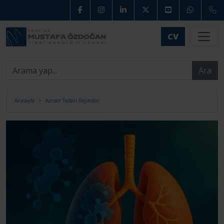
CV
Ara
Anasayfa
Kanser Tedavi Rejimleri