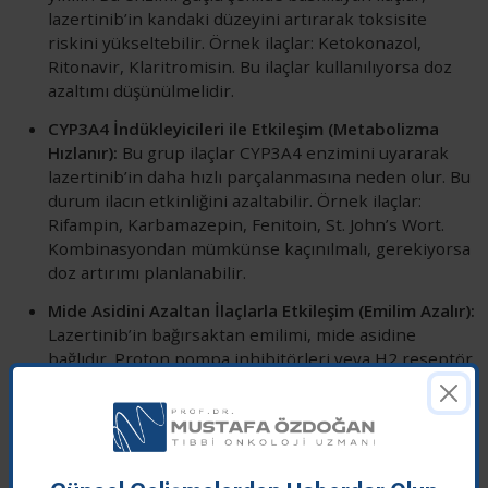
lazertinib’in kandaki düzeyini artırarak toksisite
riskini yükseltebilir. Örnek ilaçlar: Ketokonazol,
Ritonavir, Klaritromisin. Bu ilaçlar kullanılıyorsa doz
azaltımı düşünülmelidir.
CYP3A4 İndükleyicileri ile Etkileşim (Metabolizma
Hızlanır):
Bu grup ilaçlar CYP3A4 enzimini uyararak
lazertinib’in daha hızlı parçalanmasına neden olur. Bu
durum ilacın etkinliğini azaltabilir. Örnek ilaçlar:
Rifampin, Karbamazepin, Fenitoin, St. John’s Wort.
Kombinasyondan mümkünse kaçınılmalı, gerekiyorsa
doz artırımı planlanabilir.
Mide Asidini Azaltan İlaçlarla Etkileşim (Emilim Azalır):
Lazertinib’in bağırsaktan emilimi, mide asidine
bağlıdır. Proton pompa inhibitörleri veya H2 reseptör
blokerleri mide pH’sını yükselttiğinde, ilaç daha az
emilir. Omeprazol, Pantoprazol, Ranitidin. Bu ilaçlar
lazertinib'den birkaç saat önce veya sonra alınmalıdır.
QT Aralığını Uzatan İlaçlarla Kombinasyon (Kardiyak