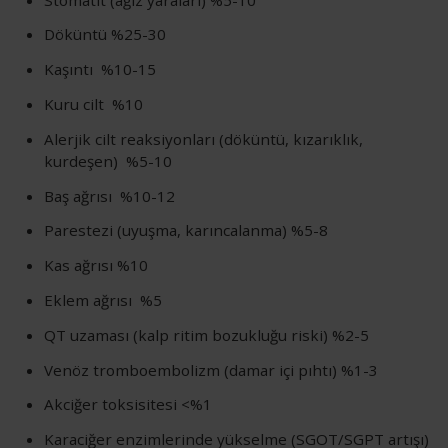
Döküntü %25-30
Kaşıntı %10-15
Kuru cilt %10
Alerjik cilt reaksiyonları (döküntü, kızarıklık,
kurdeşen) %5-10
Baş ağrısı %10-12
Parestezi (uyuşma, karıncalanma) %5-8
Kas ağrısı %10
Eklem ağrısı %5
QT uzaması (kalp ritim bozukluğu riski) %2-5
Venöz tromboembolizm (damar içi pıhtı) %1-3
Akciğer toksisitesi <%1
Karaciğer enzimlerinde yükselme (SGOT/SGPT artışı)