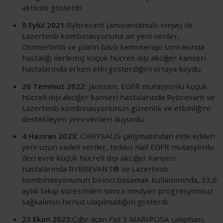
aktivite gösterdi.
9 Eylül 2021:
Rybrevant (amivantamab-vmjw) ile
Lazertinib kombinasyonuna ait yeni veriler,
Osimertinib ve platin bazlı kemoterapi sonrasında
hastalığı ilerlemiş küçük hücreli dışı akciğer kanseri
hastalarında erken etki gösterdiğini ortaya koydu.
26 Temmuz 2022:
Janssen, EGFR mutasyonlu küçük
hücreli dışı akciğer kanseri hastalarında Rybrevant ve
Lazertinib kombinasyonunun güvenlik ve etkinliğini
destekleyen yeni verileri duyurdu.
4 Haziran 2023:
CHRYSALIS çalışmasından elde edilen
yeni uzun vadeli veriler, tedavi-naif EGFR mutasyonlu
ileri evre küçük hücreli dışı akciğer kanseri
hastalarında RYBREVANT® ve Lazertinib
kombinasyonunun birinci basamak kullanımında, 33,6
aylık takip süresinden sonra medyan progresyonsuz
sağkalımın henüz ulaşılmadığını gösterdi.
23 Ekim 2023:
Çığır açan Faz 3 MARIPOSA çalışması,