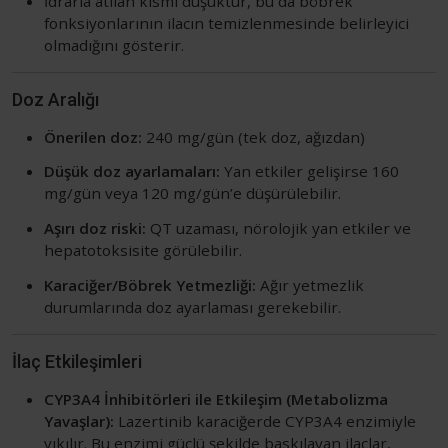
İdrarla atılan kısmı düşüktür, bu da böbrek
fonksiyonlarının ilacın temizlenmesinde belirleyici
olmadığını gösterir.
Doz Aralığı
Önerilen doz:
240 mg/gün (tek doz, ağızdan)
Düşük doz ayarlamaları:
Yan etkiler gelişirse 160
mg/gün veya 120 mg/gün’e düşürülebilir.
Aşırı doz riski:
QT uzaması, nörolojik yan etkiler ve
hepatotoksisite görülebilir.
Karaciğer/Böbrek Yetmezliği:
Ağır yetmezlik
durumlarında doz ayarlaması gerekebilir.
İlaç Etkileşimleri
CYP3A4 İnhibitörleri ile Etkileşim (Metabolizma
Yavaşlar):
Lazertinib karaciğerde CYP3A4 enzimiyle
yıkılır. Bu enzimi güçlü şekilde baskılayan ilaçlar,