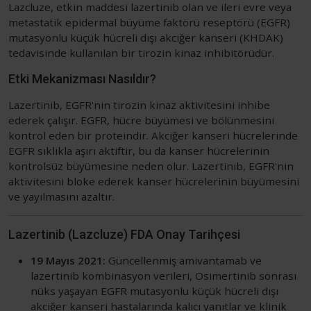
Lazcluze, etkin maddesi lazertinib olan ve ileri evre veya
metastatik epidermal büyüme faktörü reseptörü (EGFR)
mutasyonlu küçük hücreli dışı akciğer kanseri (KHDAK)
tedavisinde kullanılan bir tirozin kinaz inhibitörüdür.
Etki Mekanizması Nasıldır?
Lazertinib, EGFR'nin tirozin kinaz aktivitesini inhibe
ederek çalışır. EGFR, hücre büyümesi ve bölünmesini
kontrol eden bir proteindir. Akciğer kanseri hücrelerinde
EGFR sıklıkla aşırı aktiftir, bu da kanser hücrelerinin
kontrolsüz büyümesine neden olur. Lazertinib, EGFR'nin
aktivitesini bloke ederek kanser hücrelerinin büyümesini
ve yayılmasını azaltır.
Lazertinib (Lazcluze) FDA Onay Tarihçesi
19 Mayıs 2021:
Güncellenmiş amivantamab ve
lazertinib kombinasyon verileri, Osimertinib sonrası
nüks yaşayan EGFR mutasyonlu küçük hücreli dışı
akciğer kanseri hastalarında kalıcı yanıtlar ve klinik