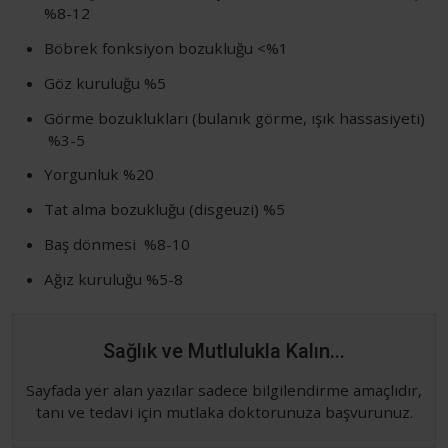
%8-12
Böbrek fonksiyon bozukluğu <%1
Göz kuruluğu %5
Görme bozuklukları (bulanık görme, ışık hassasiyeti)
%3-5
Yorgunluk %20
Tat alma bozukluğu (disgeuzi) %5
Baş dönmesi %8-10
Ağız kuruluğu %5-8
Sağlık ve Mutlulukla Kalın...
Sayfada yer alan yazılar sadece bilgilendirme amaçlıdır,
tanı ve tedavi için mutlaka doktorunuza başvurunuz.