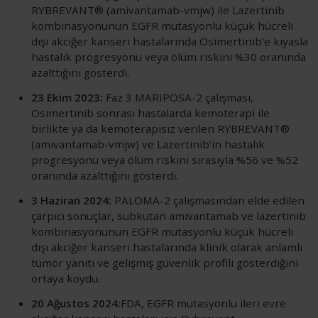
RYBREVANT® (amivantamab-vmjw) ile Lazertinib
kombinasyonunun EGFR mutasyonlu küçük hücreli
dışı akciğer kanseri hastalarında Osimertinib’e kıyasla
hastalık progresyonu veya ölüm riskini %30 oranında
azalttığını gösterdi.
23 Ekim 2023:
Faz 3 MARIPOSA-2 çalışması,
Osimertinib sonrası hastalarda kemoterapi ile
birlikte ya da kemoterapisiz verilen RYBREVANT®
(amivantamab-vmjw) ve Lazertinib’in hastalık
progresyonu veya ölüm riskini sırasıyla %56 ve %52
oranında azalttığını gösterdi.
3 Haziran 2024:
PALOMA-2 çalışmasından elde edilen
çarpıcı sonuçlar, subkutan amivantamab ve lazertinib
kombinasyonunun EGFR mutasyonlu küçük hücreli
dışı akciğer kanseri hastalarında klinik olarak anlamlı
tümör yanıtı ve gelişmiş güvenlik profili gösterdiğini
ortaya koydu.
20 Ağustos 2024:
FDA, EGFR mutasyonlu ileri evre