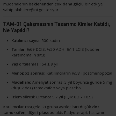
müdahalenin
beklenenden çok daha güçlü
bir etkiye
sahip olabileceğini gösteriyor.
TAM-01 Çalışmasının Tasarımı: Kimler Katıldı,
Ne Yapıldı?
Katılımcı sayısı:
500 kadın
Tanılar:
%69 DCIS, %20 ADH, %11 LCIS (lobüler
karsinoma in situ)
Yaş ortalaması:
54 ± 9 yıl
Menopoz sonrası:
Katılımcıların %58’i postmenopozal
Müdahale:
Ameliyat sonrası 3 yıl boyunca günde 5 mg
(düşük doz) tamoksifen veya plasebo
İzlem süresi:
Ortanca 9.7 yıl (IQR: 8.3 – 10.9)
Katılımcılar rastgele iki gruba ayrıldı: biri
düşük doz
tamoksifen
, diğeri
plasebo
aldı. Radyoterapi, hastanın