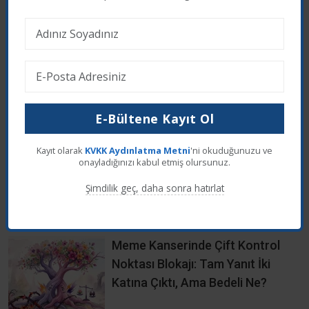
olabilir.
Web sitemizde en iyi deneyimi yaşamanız için
çerezler kullanıyoruz. Üçüncü taraf çerezleri kabul
Kaynak
etmek istiyor musunuz?
Reddet
Kabul Et
Sağlık ve Mutlulukla Kalın...
E-Bültene Kayıt Ol
Sayfada yer alan yazılar sadece bilgilendirme amaçlıdır,
tanı ve tedavi için mutlaka doktorunuza başvurunuz.
Kayıt olarak
KVKK Aydınlatma Metni
'ni okuduğunuzu ve
onayladığınızı kabul etmiş olursunuz.
Şimdilik geç, daha sonra hatırlat
İlgili Haberleri
Meme Kanserinde Çift Kontrol
Noktası Blokajı: Tam Yanıt İki
Katına Çıktı, Ama Bedeli Ne?