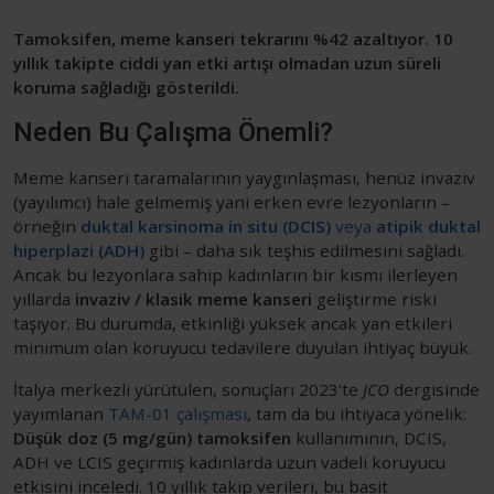
Tamoksifen, meme kanseri tekrarını %42 azaltıyor. 10
yıllık takipte ciddi yan etki artışı olmadan uzun süreli
koruma sağladığı gösterildi.
Neden Bu Çalışma Önemli?
Meme kanseri taramalarının yaygınlaşması, henüz invaziv
(yayılımcı) hale gelmemiş yani erken evre lezyonların –
örneğin
duktal karsinoma in situ (DCIS)
veya
atipik duktal
hiperplazi (ADH)
gibi – daha sık teşhis edilmesini sağladı.
Ancak bu lezyonlara sahip kadınların bir kısmı ilerleyen
yıllarda
invaziv / klasik meme kanseri
geliştirme riski
taşıyor. Bu durumda, etkinliği yüksek ancak yan etkileri
minimum olan koruyucu tedavilere duyulan ihtiyaç büyük.
İtalya merkezli yürütülen, sonuçları 2023'te
JCO
dergisinde
yayımlanan
TAM-01 çalışması
, tam da bu ihtiyaca yönelik:
Düşük doz (5 mg/gün) tamoksifen
kullanımının, DCIS,
ADH ve LCIS geçirmiş kadınlarda uzun vadeli koruyucu
etkisini inceledi. 10 yıllık takip verileri, bu basit