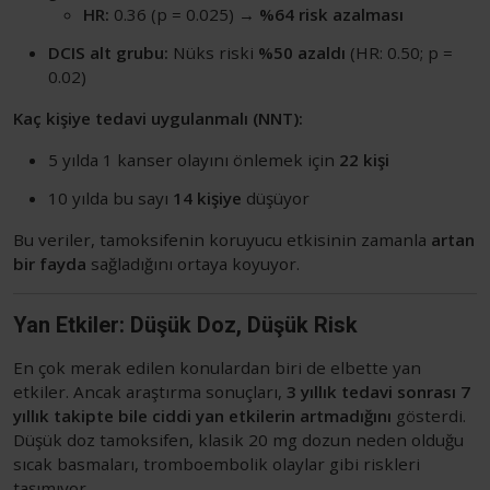
HR:
0.36 (p = 0.025) →
%64 risk azalması
DCIS alt grubu:
Nüks riski
%50 azaldı
(HR: 0.50; p =
0.02)
Kaç kişiye tedavi uygulanmalı (NNT):
5 yılda 1 kanser olayını önlemek için
22 kişi
10 yılda bu sayı
14 kişiye
düşüyor
Bu veriler, tamoksifenin koruyucu etkisinin zamanla
artan
bir fayda
sağladığını ortaya koyuyor.
Yan Etkiler: Düşük Doz, Düşük Risk
En çok merak edilen konulardan biri de elbette yan
etkiler. Ancak araştırma sonuçları,
3 yıllık tedavi sonrası 7
yıllık takipte bile ciddi yan etkilerin artmadığını
gösterdi.
Düşük doz tamoksifen, klasik 20 mg dozun neden olduğu
sıcak basmaları, tromboembolik olaylar gibi riskleri
taşımıyor.