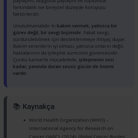
paylaşımı, duygusal paylaşım ve toplumsal
farkındalık ise bireysel düzeyde koruyucu
faktörlerdir.
Unutulmamalıdır ki
bakım vermek, yalnızca bir
görev değil, bir sevgi biçimidir.
Fakat sevgi,
sürdürülebilmek için desteklenmeye ihtiyaç duyar.
Bakım verenlerin iyi olması, yalnızca onların değil,
hastalarının da iyileşme sürecinin güvencesidir.
Çünkü kanserle mücadelede,
iyileşmenin sesi
kadar, yanında duran sessiz gücün de önemi
vardır.
📚 Kaynakça
World Health Organization (WHO) –
International Agency for Research on
Cancer (IARC). (2024).
Global Cancer Burden