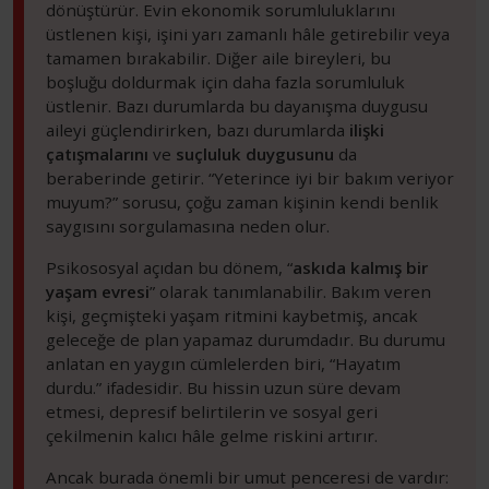
dönüştürür. Evin ekonomik sorumluluklarını
üstlenen kişi, işini yarı zamanlı hâle getirebilir veya
tamamen bırakabilir. Diğer aile bireyleri, bu
boşluğu doldurmak için daha fazla sorumluluk
üstlenir. Bazı durumlarda bu dayanışma duygusu
aileyi güçlendirirken, bazı durumlarda
ilişki
çatışmalarını
ve
suçluluk duygusunu
da
beraberinde getirir. “Yeterince iyi bir bakım veriyor
muyum?” sorusu, çoğu zaman kişinin kendi benlik
saygısını sorgulamasına neden olur.
Psikososyal açıdan bu dönem, “
askıda kalmış bir
yaşam evresi
” olarak tanımlanabilir. Bakım veren
kişi, geçmişteki yaşam ritmini kaybetmiş, ancak
geleceğe de plan yapamaz durumdadır. Bu durumu
anlatan en yaygın cümlelerden biri, “Hayatım
durdu.” ifadesidir. Bu hissin uzun süre devam
etmesi, depresif belirtilerin ve sosyal geri
çekilmenin kalıcı hâle gelme riskini artırır.
Ancak burada önemli bir umut penceresi de vardır: