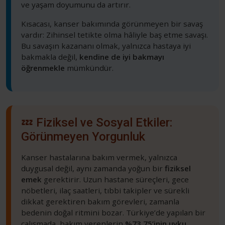
ve yaşam doyumunu da artırır.
Kısacası, kanser bakımında görünmeyen bir savaş
vardır: Zihinsel tetikte olma hâliyle baş etme savaşı.
Bu savaşın kazananı olmak, yalnızca hastaya iyi
bakmakla değil,
kendine de iyi bakmayı
öğrenmekle
mümkündür.
💤 Fiziksel ve Sosyal Etkiler:
Görünmeyen Yorgunluk
Kanser hastalarına bakım vermek, yalnızca
duygusal değil, aynı zamanda yoğun bir
fiziksel
emek
gerektirir. Uzun hastane süreçleri, gece
nöbetleri, ilaç saatleri, tıbbi takipler ve sürekli
dikkat gerektiren bakım görevleri, zamanla
bedenin doğal ritmini bozar. Türkiye’de yapılan bir
çalışmada, bakım verenlerin
%73,75’inin uyku