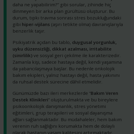
daha ne yapabilirim?” gibi sorular, zihinde hiç
dinmeyen bir arka plan gürültüsü oluşturur. Bu
durum, tıpkı travma sonrası stres bozukluğundaki
gibi
hiper-vijilans
(aşırı tetikte olma) davranışlarıyla
benzerlik taşır.
Psikiyatrik açıdan bu tablo,
duygusal yorgunluk,
uyku düzensizliği, dikkat azalması, irritabilite
(sinirlilik)
ve sosyal geri çekilme ile karakterizedir.
Zamanla kişi, sadece hastaya değil, kendi yaşamına
da yabancılaşmaya başlar. Bu nedenle onkolojik
bakım ekipleri, yalnız hastayı değil, hasta yakınını
da ruhsal destek sürecine dâhil etmelidir.
Günümüzde bazı ileri merkezlerde “
Bakım Veren
Destek Klinikleri
” oluşturulmakta ve bu bireylere
psikoonkolojik danışmanlık, stres yönetimi
eğitimleri, grup terapileri ve sosyal dayanışma
ağları sağlanmaktadır. Bu müdahaleler, hem bakım
verenin ruh sağlığını korumakta hem de dolaylı
olarak hastanın yaşam kalitesini artırmaktadır.