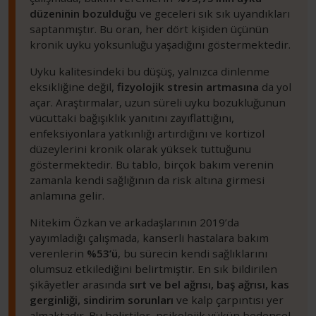
düzeninin bozulduğu
ve geceleri sık sık uyandıkları
saptanmıştır. Bu oran, her dört kişiden üçünün
kronik uyku yoksunluğu yaşadığını göstermektedir.
Uyku kalitesindeki bu düşüş, yalnızca dinlenme
eksikliğine değil,
fizyolojik stresin artmasına
da yol
açar. Araştırmalar, uzun süreli uyku bozukluğunun
vücuttaki bağışıklık yanıtını zayıflattığını,
enfeksiyonlara yatkınlığı artırdığını ve kortizol
düzeylerini kronik olarak yüksek tuttuğunu
göstermektedir. Bu tablo, birçok bakım verenin
zamanla kendi sağlığının da risk altına girmesi
anlamına gelir.
Nitekim Özkan ve arkadaşlarının 2019’da
yayımladığı çalışmada, kanserli hastalara bakım
verenlerin
%53’ü
, bu sürecin kendi sağlıklarını
olumsuz etkilediğini belirtmiştir. En sık bildirilen
şikâyetler arasında
sırt ve bel ağrısı, baş ağrısı, kas
gerginliği, sindirim sorunları
ve kalp çarpıntısı yer
almaktadır. Bu belirtiler, psikolojik yükün bedensel