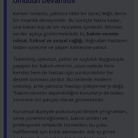
Umudun Devamıdır
Kanser tedavisi, yalnızca tıbbi bir süreç değil; derin
bir insanlık deneyimidir. Bu süreçte hasta kadar,
ona bakan kişi de bir mücadele içindedir. Bilimsel
veriler açıkça göstermektedir ki,
bakım verenin
ruhsal, fiziksel ve sosyal sağlığı
, doğrudan hastanın
tedavi sürecine ve yaşam kalitesine yansır.
Tükenmiş, uykusuz, yalnız ve suçluluk duygusuyla
yaşayan bir bakım verenin, uzun vadede hem
kendisi hem de hastası için sürdürülebilir bir
destek sunması zordur. Bu nedenle modern
onkoloji, artık yalnızca “hastayı iyileştirme”yi değil,
“bakım verenin dayanıklılığını koruma”yı da tedavi
zincirinin bir parçası olarak görmektedir.
Kurumsal düzeyde psikososyal destek programları,
stres yönetimi eğitimleri, bakım izinleri ve
profesyonel rehberlik hizmetleri; bu yükü
hafifletmek için kritik adımlardır. Aile içi görev