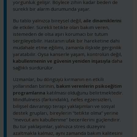
yorgunluk gelişir. Böylece zihin kadar beden de
sürekli bir alarm durumunda yaşar.
Bu tablo yalnızca bireysel değil,
aile dinamiklerini
de etkiler. Sürekli tetikte olan bakım veren,
istemeden de olsa aşırı korumacı bir tutum
sergileyebilir. Hastanın ufak bir hareketine dahi
müdahale etme eğilimi, zamanla ilişkide gerginlik
yaratabilir. Oysa kanserle yaşam, kontrolün değil,
kabullenmenin ve güvenin yeniden inşasıyla
daha
sağlıklı sürdürülür.
Uzmanlar, bu döngüyü kırmanın en etkili
yollarından birinin,
bakım verenlerin psikoeğitim
programlarına
katılması olduğunu belirtmektedir.
Mindfulness (farkındalık), nefes egzersizleri,
bilişsel davranışçı terapi yaklaşımları ve sosyal
destek grupları, bireylerin “tetikte olma” yerine
“mevcut anı kabullenme” becerilerini güçlendirir.
Bu tür yaklaşımlar, yalnızca stres düzeyini
azaltmakla kalmaz, aynı zamanda bakım kalitesini