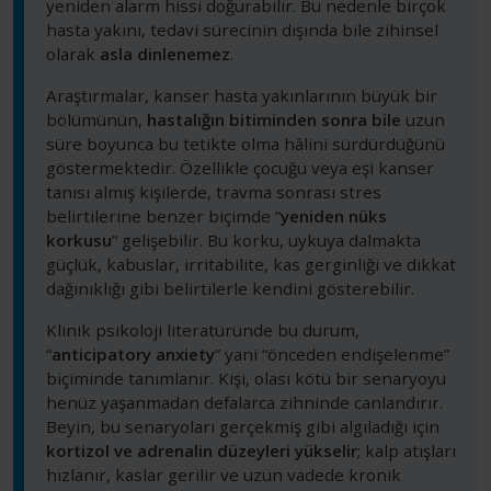
yeniden alarm hissi doğurabilir. Bu nedenle birçok
hasta yakını, tedavi sürecinin dışında bile zihinsel
olarak
asla dinlenemez
.
Araştırmalar, kanser hasta yakınlarının büyük bir
bölümünün,
hastalığın bitiminden sonra bile
uzun
süre boyunca bu tetikte olma hâlini sürdürdüğünü
göstermektedir. Özellikle çocuğu veya eşi kanser
tanısı almış kişilerde, travma sonrası stres
belirtilerine benzer biçimde “
yeniden nüks
korkusu
” gelişebilir. Bu korku, uykuya dalmakta
güçlük, kabuslar, irritabilite, kas gerginliği ve dikkat
dağınıklığı gibi belirtilerle kendini gösterebilir.
Klinik psikoloji literatüründe bu durum,
“
anticipatory anxiety
” yani “önceden endişelenme”
biçiminde tanımlanır. Kişi, olası kötü bir senaryoyu
henüz yaşanmadan defalarca zihninde canlandırır.
Beyin, bu senaryoları gerçekmiş gibi algıladığı için
kortizol ve adrenalin düzeyleri yükselir
; kalp atışları
hızlanır, kaslar gerilir ve uzun vadede kronik