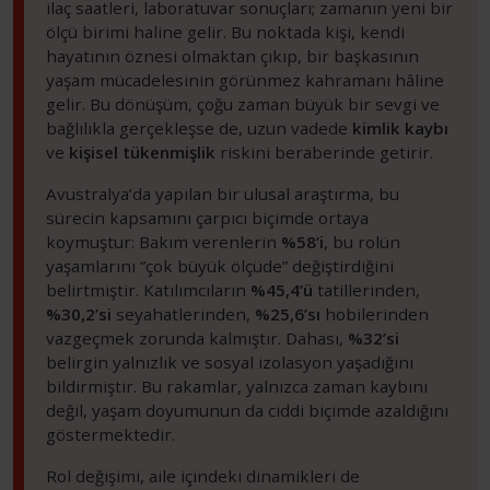
ilaç saatleri, laboratuvar sonuçları; zamanın yeni bir
ölçü birimi haline gelir. Bu noktada kişi, kendi
hayatının öznesi olmaktan çıkıp, bir başkasının
yaşam mücadelesinin görünmez kahramanı hâline
gelir. Bu dönüşüm, çoğu zaman büyük bir sevgi ve
bağlılıkla gerçekleşse de, uzun vadede
kimlik kaybı
ve
kişisel tükenmişlik
riskini beraberinde getirir.
Avustralya’da yapılan bir ulusal araştırma, bu
sürecin kapsamını çarpıcı biçimde ortaya
koymuştur: Bakım verenlerin
%58’i
, bu rolün
yaşamlarını “çok büyük ölçüde” değiştirdiğini
belirtmiştir. Katılımcıların
%45,4’ü
tatillerinden,
%30,2’si
seyahatlerinden,
%25,6’sı
hobilerinden
vazgeçmek zorunda kalmıştır. Dahası,
%32’si
belirgin yalnızlık ve sosyal izolasyon yaşadığını
bildirmiştir. Bu rakamlar, yalnızca zaman kaybını
değil, yaşam doyumunun da ciddi biçimde azaldığını
göstermektedir.
Rol değişimi, aile içindeki dinamikleri de