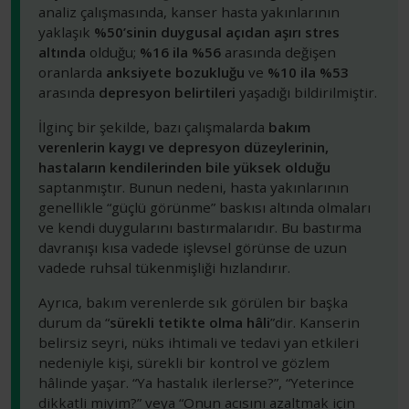
analiz çalışmasında, kanser hasta yakınlarının
yaklaşık
%50’sinin duygusal açıdan aşırı stres
altında
olduğu;
%16 ila %56
arasında değişen
oranlarda
anksiyete bozukluğu
ve
%10 ila %53
arasında
depresyon belirtileri
yaşadığı bildirilmiştir.
İlginç bir şekilde, bazı çalışmalarda
bakım
verenlerin kaygı ve depresyon düzeylerinin,
hastaların kendilerinden bile yüksek olduğu
saptanmıştır. Bunun nedeni, hasta yakınlarının
genellikle “güçlü görünme” baskısı altında olmaları
ve kendi duygularını bastırmalarıdır. Bu bastırma
davranışı kısa vadede işlevsel görünse de uzun
vadede ruhsal tükenmişliği hızlandırır.
Ayrıca, bakım verenlerde sık görülen bir başka
durum da “
sürekli tetikte olma hâli
”dir. Kanserin
belirsiz seyri, nüks ihtimali ve tedavi yan etkileri
nedeniyle kişi, sürekli bir kontrol ve gözlem
hâlinde yaşar. “Ya hastalık ilerlerse?”, “Yeterince
dikkatli miyim?” veya “Onun acısını azaltmak için