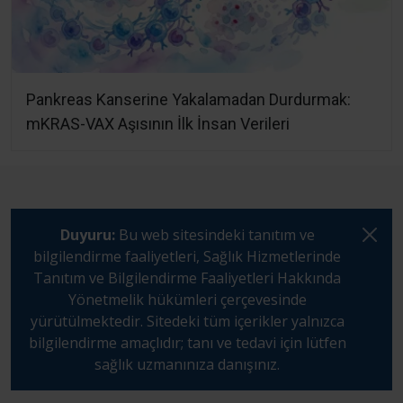
Pankreas Kanserine Yakalamadan Durdurmak:
mKRAS-VAX Aşısının İlk İnsan Verileri
Duyuru:
Bu web sitesindeki tanıtım ve
bilgilendirme faaliyetleri, Sağlık Hizmetlerinde
Tanıtım ve Bilgilendirme Faaliyetleri Hakkında
Yönetmelik hükümleri çerçevesinde
yürütülmektedir. Sitedeki tüm içerikler yalnızca
bilgilendirme amaçlıdır; tanı ve tedavi için lütfen
sağlık uzmanınıza danışınız.