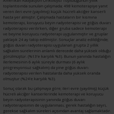
Amerikan Radyasyon Onkolojisi Topluluğunun yıllık
toplantısında sunulan çalışmada; 498 kemoterapiye yanıt
veren ileri evre (yayılmış) küçük hücreli akciğer kanserli
hasta yer almıştır. Çalışmada hastaların bir kısmına
kemoterapi, koruyucu beyin radyoterapisi ve göğüs duvarı
radyoterapisi verilirken, diğer gruba sadece kemoterapi
ve beyine koruyucu radyoterapi uygulanmıştır ve gruplar
yaklaşık 24 ay takip edilmiştir. Sonuçlar analiz edildiğinde;
göğüs duvarı radyoterapisi uygulanan grupta 2 yıllık
sağkalım sürelerinin anlamlı derecede daha yüksek olduğu
görülmüştür. (%13’e karşılık %3). Bunun yanında hastalığın
ilerlemesinin 6 aylık süreyle durması (6 aylık
progresyonsuz sağkalım) da yine göğüs duvarı
radyoterapisi verilen hastalarda daha yüksek oranda
olmuştur (%24’e karşılık %3).
Sonuç olarak bu çalışmaya göre; ileri evre (yayılmış) küçük
hücreli akciğer kanserlerinde kemoterapi ve koruyucu
beyin radyoterapisinin yanında göğüs duvarı
radyoterapisinin de uygulanması, gerek hastalığın seyri,
gerekse sağkalım süreleri açısından avantaj sağlamaktadır.