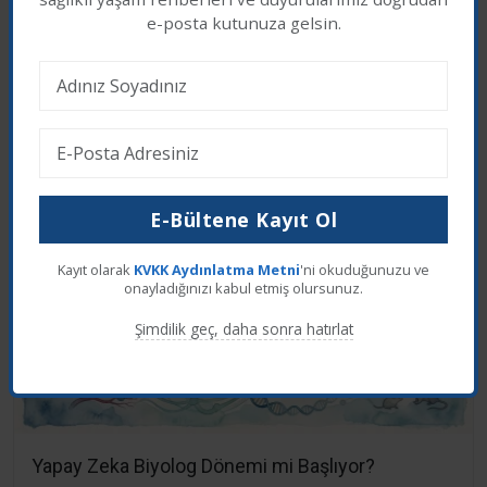
Çerez İzni
Sayılar ve Sorular
e-posta kutunuza gelsin.
Web sitemizde en iyi deneyimi yaşamanız için
çerezler kullanıyoruz. Üçüncü taraf çerezleri kabul
Son Eklenen Haberler
etmek istiyor musunuz?
Reddet
Kabul Et
E-Bültene Kayıt Ol
Kayıt olarak
KVKK Aydınlatma Metni
'ni okuduğunuzu ve
onayladığınızı kabul etmiş olursunuz.
Şimdilik geç, daha sonra hatırlat
Yapay Zeka Biyolog Dönemi mi Başlıyor?