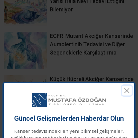
Yarısı Hâlâ Neyi Tedavi Ettiğini
Bilemiyor
EGFR-Mutant Akciğer Kanserinde
Aumolertinib Tedavisi ve Diğer
Seçeneklerle Karşılaştırma
Küçük Hücreli Akciğer Kanserinde
İmmünoterapiye Radyoterapi
Eklemek
Güncel Gelişmelerden Haberdar Olun
Akciğer Kanserinde Akciğer Nakli:
Bir Tabu Yıkılıyor mu? Etkileyici
Kanser tedavisindeki en yeni bilimsel gelişmeler,
sağlıklı yaşam rehberleri ve duyurularımız doğrudan