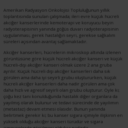
Amerikan Radyasyon Onkolojisi Topluluğunun yıllık
toplantısında sunulan çalışmada; ileri evre küçük hücreli
akciğer kanserlerinde kemoterapi ve koruyucu beyin
radyoterapisinin yanında göğüs duvarı radyoterapisinin
uygulanması, gerek hastalığın seyri, gerekse sağkalım
süreleri açısından avantaj sağlamaktadır.
Akciğer kanserleri, hücrelerin mikroskop altında izlenen
görüntüsüne göre küçük hücreli akciğer kanseri ve küçük
hücreli-dışı akciğer kanseri olmak üzere 2 ana gruba
ayrılır. Küçük hücreli dışı akciğer kanserleri daha sık
görülen ama daha iyi seyirli grubu oluştururken, küçük
hücreli akciğer kanserleri daha nadir görülen ama çok
daha hızlı ve agresif seyirli olan grubu oluşturur. Öyle ki;
çoğu kez tanı konulduğunda hastalık diğer organlara da
yayılmış olarak bulunur ve tedavi sürecinde de yayılımın
(metastaz) devam etmesi olasıdır. Bunun yanında
belirtmek gerekir ki; bu kanser sigara içimiyle ilişkinin en
yüksek olduğu akciğer kanseri türüdür ve sigara
içmeyenlerde görülmesi oldukça nadirdir.