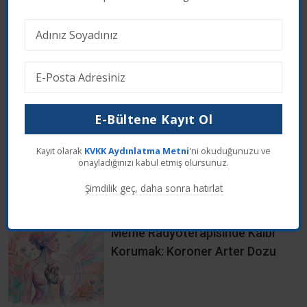
Web sitemizde en iyi deneyimi yaşamanız için
çerezler kullanıyoruz. Üçüncü taraf çerezleri kabul
Kök Hücre Nakli mi, Olaparib mi?
etmek istiyor musunuz?
HRD'li Evre III Meme Kanserinde
İki Yol, Aynı Sonuç
Reddet
Kabul Et
E-Bültene Kayıt Ol
Kollajen ve Meme Kanseri İlişkisi
Kayıt olarak
KVKK Aydınlatma Metni
'ni okuduğunuzu ve
Nedir? Bilim Ne Diyor?
onayladığınızı kabul etmiş olursunuz.
Şimdilik geç, daha sonra hatırlat
Meme Radyoterapisinde Kalbi
Korumak: Koroner Arter Dozu