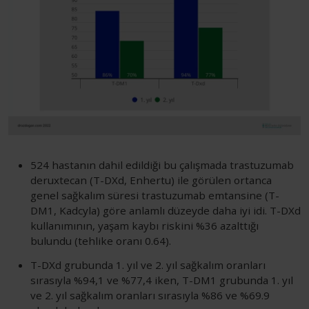
524 hastanın dahil edildiği bu çalışmada trastuzumab
deruxtecan (T-DXd, Enhertu) ile görülen ortanca
genel sağkalım süresi trastuzumab emtansine (T-
DM1, Kadcyla) göre anlamlı düzeyde daha iyi idi. T-DXd
kullanımının, yaşam kaybı riskini %36 azalttığı
bulundu (tehlike oranı 0.64).
T-DXd grubunda 1. yıl ve 2. yıl sağkalım oranları
sırasıyla %94,1 ve %77,4 iken, T-DM1 grubunda 1. yıl
ve 2. yıl sağkalım oranları sırasıyla %86 ve %69.9