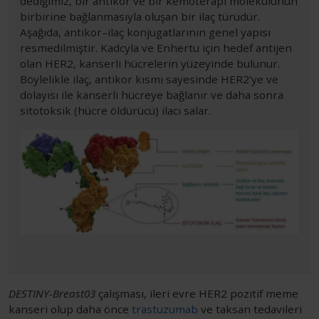
dediğimiz, bir antikor ve bir kemoterapi molekülünün
birbirine bağlanmasıyla oluşan bir ilaç türüdür.
Aşağıda, antikor–ilaç konjugatlarının genel yapısı
resmedilmiştir. Kadcyla ve Enhertu için hedef antijen
olan HER2, kanserli hücrelerin yüzeyinde bulunur.
Böylelikle ilaç, antikor kısmı sayesinde HER2'ye ve
dolayısı ile kanserli hücreye bağlanır ve daha sonra
sitotoksik (hücre öldürücü) ilacı salar.
DESTINY-Breast03
çalışması, ileri evre HER2 pozitif meme
kanseri olup daha önce
trastuzumab
ve taksan tedavileri