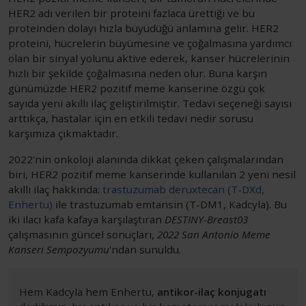
HER2 adı verilen bir proteini fazlaca ürettiği ve bu
proteinden dolayı hızla büyüdüğü anlamına gelir. HER2
proteini, hücrelerin büyümesine ve çoğalmasına yardımcı
olan bir sinyal yolunu aktive ederek, kanser hücrelerinin
hızlı bir şekilde çoğalmasına neden olur. Buna karşın
günümüzde HER2 pozitif meme kanserine özgü çok
sayıda yeni akıllı ilaç geliştirilmiştir. Tedavi seçeneği sayısı
arttıkça, hastalar için en etkili tedavi nedir sorusu
karşımıza çıkmaktadır.
2022'nin onkoloji alanında dikkat çeken çalışmalarından
biri, HER2 pozitif meme kanserinde kullanılan 2 yeni nesil
akıllı ilaç hakkında:
trastuzumab deruxtecan (T-DXd,
Enhertu)
ile trastuzumab emtansin (T-DM1, Kadcyla). Bu
iki ilacı kafa kafaya karşılaştıran
DESTINY-Breast03
çalışmasının güncel sonuçları,
2022 San Antonio Meme
Kanseri Sempozyumu
'ndan sunuldu.
Hem Kadcyla hem Enhertu,
antikor-ilaç konjugatı