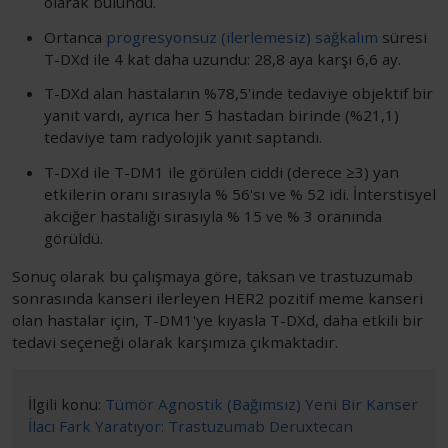
olarak bulundu.
Ortanca
progresyonsuz (ilerlemesiz) sağkalım
süresi
T-DXd ile 4 kat daha uzundu: 28,8 aya karşı 6,6 ay.
T-DXd alan hastaların %78,5'inde tedaviye objektif bir
yanıt vardı, ayrıca her 5 hastadan birinde (%21,1)
tedaviye tam radyolojik yanıt saptandı.
T-DXd ile T-DM1 ile görülen ciddi (derece ≥3) yan
etkilerin oranı sırasıyla % 56'sı ve % 52 idi. İnterstisyel
akciğer hastalığı sırasıyla % 15 ve % 3 oranında
görüldü.
Sonuç olarak bu çalışmaya göre, taksan ve trastuzumab
sonrasında kanseri ilerleyen HER2 pozitif meme kanseri
olan hastalar için, T-DM1'ye kıyasla T-DXd, daha etkili bir
tedavi seçeneği olarak karşımıza çıkmaktadır.
İlgili konu:
Tümör Agnostik (Bağımsız) Yeni Bir Kanser
İlacı Fark Yaratıyor: Trastuzumab Deruxtecan