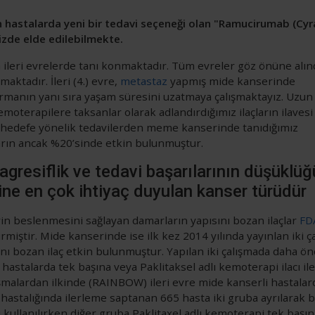
n hastalarda yeni bir tedavi seçeneği olan "Ramucirumab (Cy
izde elde edilebilmekte.
kla ileri evrelerde tanı konmaktadır. Tüm evreler göz önüne alın
aktadır. İleri (4.) evre,
metastaz
yapmış mide kanserinde
rtırmanın yanı sıra yaşam süresini uzatmaya çalışmaktayız. Uzun
 kemoterapilere taksanlar olarak adlandırdığımız ilaçların ilaves
in hedefe yönelik tedavilerden meme kanserinde tanıdığımız
ların ancak %20’sinde etkin bulunmuştur.
agresiflik ve tedavi başarılarının düşüklüğ
rine en çok ihtiyaç duyulan kanser türüdür
in beslenmesini sağlayan damarların yapısını bozan ilaçlar
FD
rmiştir. Mide kanserinde ise ilk kez 2014 yılında yayınlan iki ç
ı bozan ilaç etkin bulunmuştur. Yapılan iki çalışmada daha ön
hastalarda tek başına veya Paklitaksel adlı kemoterapi ilacı ile
malardan ilkinde (RAINBOW) ileri evre mide kanserli hastalard
hastalığında ilerleme saptanan 665 hasta iki gruba ayrılarak b
llanılırken diğer gruba Paklitaxel adlı kemoterapi tek başın