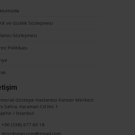
kkımızda
K ve Gizlilik Sözleşmesi
lanıcı Sözleşmesi
ez Politikası
nye
nik
etişim
morial Göztepe Hastanesi Kanser Merkezi
ni Sahra, Karaman Cd No: 1
şehir / İstanbul
+90 (538) 677 60 18
drozdogan.com@gmail.com