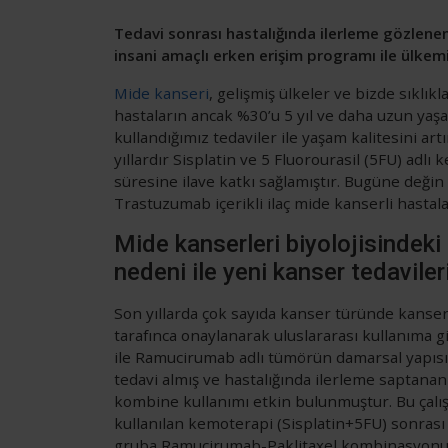
Tedavi sonrası hastalığında ilerleme gözlene
insani amaçlı erken erişim programı ile ülkem
Mide kanseri
, gelişmiş ülkeler ve bizde sıklı
hastaların ancak %30’u 5 yıl ve daha uzun yaşam
kullandığımız tedaviler ile yaşam kalitesini a
yıllardır Sisplatin ve 5 Fluorourasil (5FU) adlı
süresine ilave katkı sağlamıştır. Bugüne değ
Trastuzumab içerikli ilaç mide kanserli hasta
Mide kanserleri biyolojisindeki 
nedeni ile yeni kanser tedavile
Son yıllarda çok sayıda kanser türünde kanser
tarafınca onaylanarak uluslararası kullanıma gi
ile Ramucirumab adlı tümörün damarsal yapısın
tedavi almış ve hastalığında ilerleme saptanan 
kombine kullanımı etkin bulunmuştur. Bu çalış
kullanılan kemoterapi (Sisplatin+5FU) sonrası 
gruba Ramucirumab-Paklitaxel kombinasyonu ku