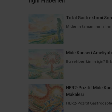
İlgili Haberleri
Total Gastrektomi Son
Midenin tamamının alınmas
Mide Kanseri Ameliyatı
Bu rehber kimin için? Er
HER2-Pozitif Mide Kans
Makalesi
HER2-Pozitif Gastroözofa