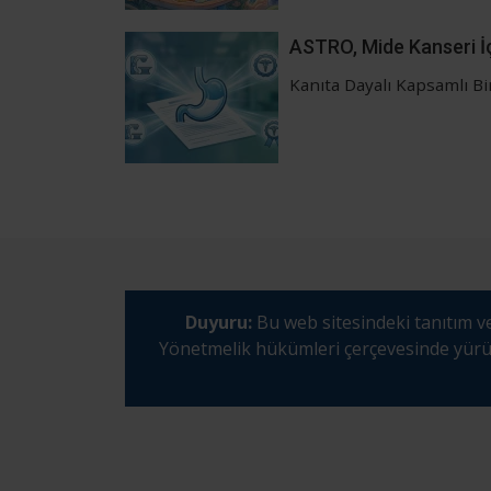
ASTRO, Mide Kanseri İçi
Kanıta Dayalı Kapsamlı Bi
Duyuru:
Bu web sitesindeki tanıtım ve
Yönetmelik hükümleri çerçevesinde yürütül