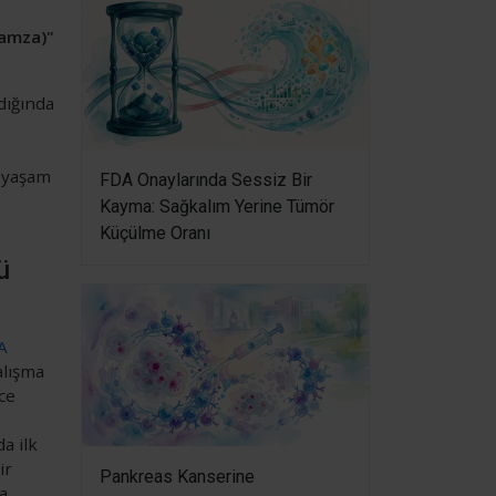
ramza)"
dığında
i yaşam
FDA Onaylarında Sessiz Bir
Kayma: Sağkalım Yerine Tümör
Küçülme Oranı
ü
A
alışma
ce
a ilk
ir
Pankreas Kanserine
a