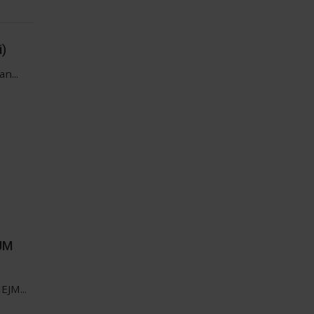
i)
n...
EJM
EJM...