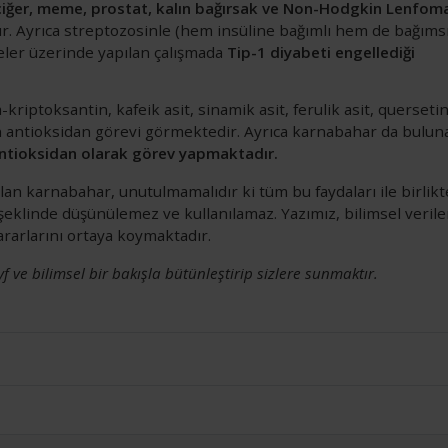
iğer, meme, prostat, kalın bağırsak ve Non-Hodgkin Lenfom
r. Ayrıca streptozosinle (hem insüline bağımlı hem de bağıms
reler üzerinde yapılan çalışmada
Tip-1 diyabeti engellediği
riptoksantin, kafeik asit, sinamik asit, ferulik asit, quersetin
çin antioksidan görevi görmektedir. Ayrıca karnabahar da bulun
ntioksidan olarak görev yapmaktadır.
olan karnabahar, unutulmamalıdır ki tüm bu faydaları ile birlikt
i şeklinde düşünülemez ve kullanılamaz. Yazımız, bilimsel verile
yararlarını ortaya koymaktadır.
yf ve bilimsel bir bakışla bütünleştirip sizlere sunmaktır.