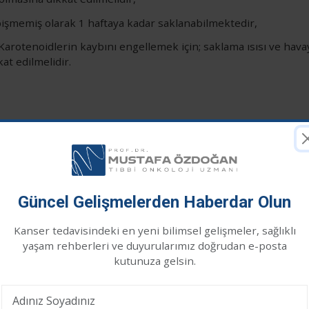
 pişmemiş olarak 1 haftaya kadar saklanabilmektedir,
 Karotenoidlerin kaybını engellemek için; saklama ısısı ve hava
at edilmelidir.
 vitamini (17,11mcq), folik asit (54,56 mcq), B5 vitamini (0,63
68 g), omega-3 (0,21 g), manganeze (0,16 mg), fosfor (39,68 mg)
Güncel Gelişmelerden Haberdar Olun
05 mg), B2 vitamini (0,06 mg), B3 vitamini (0,51 mg), potasyum
Kanser tedavisindeki en yeni bilimsel gelişmeler, sağlıklı
ezyum (11,16 mg) içermektedir.
Çerez İzni
yaşam rehberleri ve duyurularımız doğrudan e-posta
kutunuza gelsin.
indeki fitokimyasallar dediğimiz glikozinolat ve flavanoidlerin 
eb sitemizde en iyi deneyimi yaşamanız için çerezler
mesi gerektiğini ortaya koymuştur. Ayrıca karnabahara has ko
ullanıyoruz. Üçüncü taraf çerezleri kabul etmek istiyor