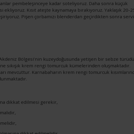
oğanlar pembeleşinceye kadar soteliyoruz. Daha sonra küçük
si ekliyoruz. Kısıt ateşte kaynamaya bırakıyoruz. Yaklaşık 20-2
şiriyoruz. Pişen çorbamızı blenderdan geçirdikten sonra serv
Akdeniz Bölgesi’nin kuzeydoğusunda yetişen bir sebze türüdü
rine sıkışık krem rengi tomurcuk kümelerinden oluşmaktadır.
ları mevcuttur. Karnabaharın krem rengi tomurcuk kısımların
ulunmaktadır.
a dikkat edilmesi gerekir,
malıdır,
melidir,
lmasına dikkat edilmelidir,