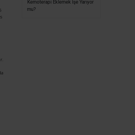
Kemoterapi Eklemek İşe Yarıyor
mu?
5
is
r.
da