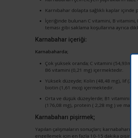
Karnıbahar dolapta sağlıklı kaplar içinde
İçeriğinde bulunan C vitamini, B vitamini,
teması gibi saklama koşullarına ayrıca dikk
Karnabahar içeriği:
Karnabaharda;
Çok yüksek oranda; C vitamini (54,93mg), K
B6 vitamini (0,21 mg) içermektedir.
Yüksek düzeyde; Kolin (48,48 mg), lif (2,
biotin (1,61 mcq) içermektedir.
Orta ve düşük düzeylerde; B1 vitamini (0,
(176,08 mg), protein ( 2,28 mg ) ve magn
Karnabaharı pişirmek;
Yapılan çalışmaların sonuçları; karnabaharın iç
W
engellemek için en fazla 10-15 dakika pişiril
k