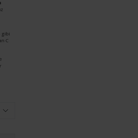
a
ız
 gibi
an C
e
r