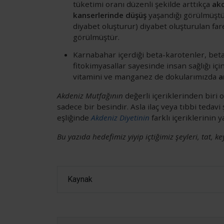
tüketimi oranı düzenli şekilde arttıkça
akc
kanserlerinde düşüş
yaşandığı görülmüştü
diyabet oluşturur) diyabet oluşturulan fa
görülmüştür.
Karnabahar içerdiği beta-karotenler, beta-k
fitokimyasallar sayesinde insan sağlığı i
vitamini ve manganez de dokularımızda
a
Akdeniz Mutfağının
değerli içeriklerinden biri 
sadece bir besindir. Asla ilaç veya tıbbi tedav
eşliğinde
Akdeniz Diyetinin
farklı içeriklerinin 
Bu yazıda hedefimiz yiyip içtiğimiz şeyleri, tat, ke
Kaynak