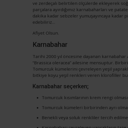
ve zerdeçalı belirtilen ölçülerde ekleyerek s
parçalara ayırdığımız karnabaharları ve patate
dakika kadar sebzeler yumuşayıncaya kadar pi
edebiliriz…
Afiyet Olsun.
Karnabahar
Tarihi 2000 yıl öncesine dayanan karnabahar 
“Brassica oleracea” ailesine mensuptur. Birbi
Tomurcuk kümelerini çevreleyen yeşil yaprak
bitkiye koyu yeşil renkleri veren klorofiller b
Karnabahar seçerken;
Tomurcuk kısımlarının krem rengi olmasın
Tomurcuk kümeleri birbirinden ayrı olma
Benekli veya soluk renkliler tercih edilme
Karnabaharı çevreleyen yaprakların taze o