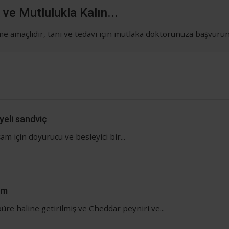
 ve Mutlulukla Kalın...
rme amaçlıdır, tanı ve tedavi için mutlaka doktorunuza başvuru
eli sandviç
am için doyurucu ve besleyici bir...
üm
üre haline getirilmiş ve Cheddar peyniri ve...