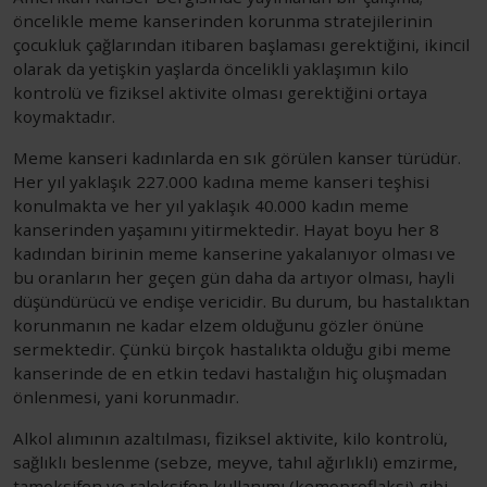
öncelikle meme kanserinden korunma stratejilerinin
çocukluk çağlarından itibaren başlaması gerektiğini, ikincil
olarak da yetişkin yaşlarda öncelikli yaklaşımın kilo
kontrolü ve fiziksel aktivite olması gerektiğini ortaya
koymaktadır.
Meme kanseri kadınlarda en sık görülen kanser türüdür.
Her yıl yaklaşık 227.000 kadına meme kanseri teşhisi
konulmakta ve her yıl yaklaşık 40.000 kadın meme
kanserinden yaşamını yitirmektedir. Hayat boyu her 8
kadından birinin meme kanserine yakalanıyor olması ve
bu oranların her geçen gün daha da artıyor olması, hayli
düşündürücü ve endişe vericidir. Bu durum, bu hastalıktan
korunmanın ne kadar elzem olduğunu gözler önüne
sermektedir. Çünkü birçok hastalıkta olduğu gibi meme
kanserinde de en etkin tedavi hastalığın hiç oluşmadan
önlenmesi, yani korunmadır.
Alkol alımının azaltılması, fiziksel aktivite, kilo kontrolü,
sağlıklı beslenme (sebze, meyve, tahıl ağırlıklı) emzirme,
tamoksifen ve raloksifen kullanımı (kemoproflaksi) gibi