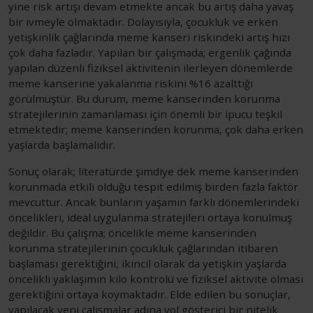
yine risk artışı devam etmekte ancak bu artış daha yavaş
bir ivmeyle olmaktadır. Dolayısıyla, çocukluk ve erken
yetişkinlik çağlarında meme kanseri riskindeki artış hızı
çok daha fazladır. Yapılan bir çalışmada; ergenlik çağında
yapılan düzenli fiziksel aktivitenin ilerleyen dönemlerde
meme kanserine yakalanma riskini %16 azalttığı
görülmüştür. Bu durum, meme kanserinden korunma
stratejilerinin zamanlaması için önemli bir ipucu teşkil
etmektedir; meme kanserinden korunma, çok daha erken
yaşlarda başlamalıdır.
Sonuç olarak; literatürde şimdiye dek meme kanserinden
korunmada etkili olduğu tespit edilmiş birden fazla faktör
mevcuttur. Ancak bunların yaşamın farklı dönemlerindeki
öncelikleri, ideal uygulanma stratejileri ortaya konulmuş
değildir. Bu çalışma; öncelikle meme kanserinden
korunma stratejilerinin çocukluk çağlarından itibaren
başlaması gerektiğini, ikincil olarak da yetişkin yaşlarda
öncelikli yaklaşımın kilo kontrolü ve fiziksel aktivite olması
gerektiğini ortaya koymaktadır. Elde edilen bu sonuçlar,
yapılacak yeni çalışmalar adına yol gösterici bir nitelik