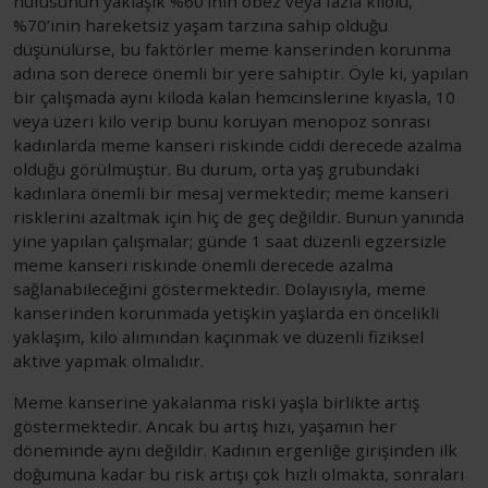
nüfusunun yaklaşık %60’ının obez veya fazla kilolu,
%70’inin hareketsiz yaşam tarzına sahip olduğu
düşünülürse, bu faktörler meme kanserinden korunma
adına son derece önemli bir yere sahiptir. Öyle ki, yapılan
bir çalışmada aynı kiloda kalan hemcinslerine kıyasla, 10
veya üzeri kilo verip bunu koruyan menopoz sonrası
kadınlarda meme kanseri riskinde ciddi derecede azalma
olduğu görülmüştür. Bu durum, orta yaş grubundaki
kadınlara önemli bir mesaj vermektedir; meme kanseri
risklerini azaltmak için hiç de geç değildir. Bunun yanında
yine yapılan çalışmalar; günde 1 saat düzenli egzersizle
meme kanseri riskinde önemli derecede azalma
sağlanabileceğini göstermektedir. Dolayısıyla, meme
kanserinden korunmada yetişkin yaşlarda en öncelikli
yaklaşım, kilo alımından kaçınmak ve düzenli fiziksel
aktive yapmak olmalıdır.
Meme kanserine yakalanma riski yaşla birlikte artış
göstermektedir. Ancak bu artış hızı, yaşamın her
döneminde aynı değildir. Kadının ergenliğe girişinden ilk
doğumuna kadar bu risk artışı çok hızlı olmakta, sonraları