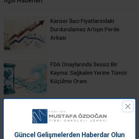
İlgili Haberleri
Kanser İlacı Fiyatlarındaki
Durdurulamaz Artışın Perde
Arkası
FDA Onaylarında Sessiz Bir
Kayma: Sağkalım Yerine Tümör
Küçülme Oranı
Tudriqev (RP1): İki Kez Reddedilen
Bir Melanom Tedavisi Nasıl FDA
Onayı Aldı?
Güncel Gelişmelerden Haberdar Olun