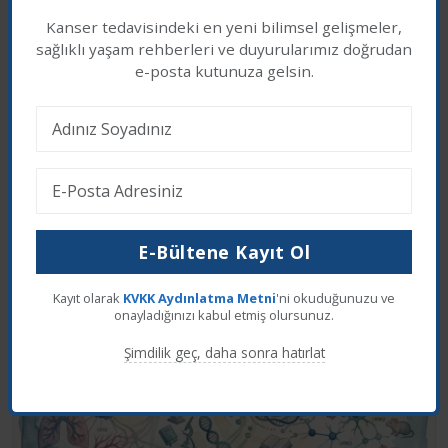
Kanser tedavisindeki en yeni bilimsel gelişmeler,
Pluvicto Artık Daha Erken:
sağlıklı yaşam rehberleri ve duyurularımız doğrudan
Çerez İzni
Hormona Duyarlı Metastatik
e-posta kutunuza gelsin.
Prostat Kanserinde FDA Onayı
Web sitemizde en iyi deneyimi yaşamanız için
çerezler kullanıyoruz. Üçüncü taraf çerezleri kabul
etmek istiyor musunuz?
Son Eklenen Haberler
Reddet
Kabul Et
E-Bültene Kayıt Ol
Kayıt olarak
KVKK Aydınlatma Metni
'ni okuduğunuzu ve
onayladığınızı kabul etmiş olursunuz.
Şimdilik geç, daha sonra hatırlat