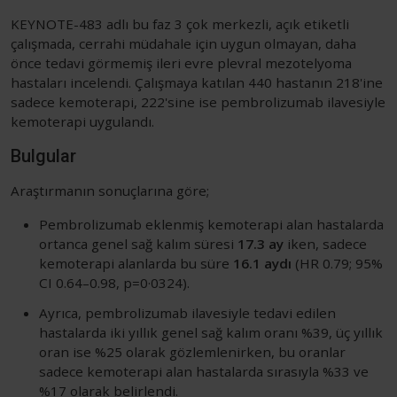
KEYNOTE-483 adlı bu faz 3 çok merkezli, açık etiketli
çalışmada, cerrahi müdahale için uygun olmayan, daha
önce tedavi görmemiş ileri evre plevral mezotelyoma
hastaları incelendi. Çalışmaya katılan 440 hastanın 218'ine
sadece kemoterapi, 222'sine ise pembrolizumab ilavesiyle
kemoterapi uygulandı.
Bulgular
Araştırmanın sonuçlarına göre;
Pembrolizumab eklenmiş kemoterapi alan hastalarda
ortanca genel sağ kalım süresi
17.3 ay
iken, sadece
kemoterapi alanlarda bu süre
16.1 aydı
(HR 0.79; 95%
CI 0.64–0.98, p=0·0324).
Ayrıca, pembrolizumab ilavesiyle tedavi edilen
hastalarda iki yıllık genel sağ kalım oranı %39, üç yıllık
oran ise %25 olarak gözlemlenirken, bu oranlar
sadece kemoterapi alan hastalarda sırasıyla %33 ve
%17 olarak belirlendi.