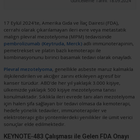
Güncelleme Tarihi: 18.09.2024
17 Eylül 2024'te, Amerika Gıda ve İlaç Dairesi (FDA),
cerrahi olarak çıkarılamayan ileri evre veya metastatik
malign plevral mezotelyoma (MPM) tedavisinde
pembrolizumab (Keytruda, Merck)
adlı immünoterapinin,
pemetrekset ve platin bazlı kemoterapi ile
kombinasyonunu birinci basamak tedavi olarak onayladı.
Plevral mezotelyoma
, genellikle asbeste maruz kalmakla
ilişkilendirilen ve akciğer zarını etkileyen agresif bir
kanser türüdür. ABD'de her yıl yaklaşık 3.000 kişiye,
ülkemizde yaklaşık 500 kişiye mezotelyoma tanısı
konulmaktadır. Sıklıkla ileri evrede tanı alan mezotelyoma
için halen şifa sağlayan bir tedavi olmasa da kemoterapi,
hedefe yönelik tedaviler, immünoterapiler ve
elektroterapi gibi yöntemlerdeki yenilikler ile ümit verici
sonuçlar elde edilmektedir.
KEYNOTE-483 Çalışması ile Gelen FDA Onayı