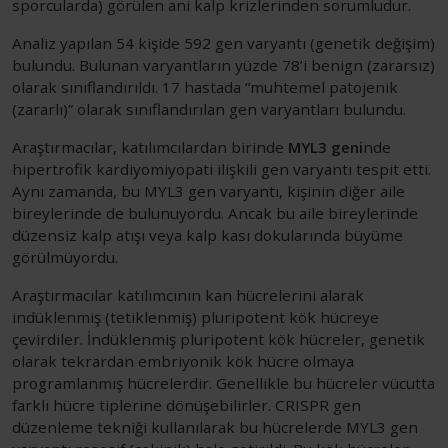
sporcularda) görülen ani kalp krizlerinden sorumludur.
Analiz yapılan 54 kişide 592 gen varyantı (genetik değişim)
bulundu. Bulunan varyantların yüzde 78’i benign (zararsız)
olarak sınıflandırıldı. 17 hastada “muhtemel patojenik
(zararlı)” olarak sınıflandırılan gen varyantları bulundu.
Araştırmacılar, katılımcılardan birinde
MYL3 geni
nde
hipertrofik kardiyomiyopati ilişkili gen varyantı tespit etti.
Aynı zamanda, bu MYL3 gen varyantı, kişinin diğer aile
bireylerinde de bulunuyordu. Ancak bu aile bireylerinde
düzensiz kalp atışı veya kalp kası dokularında büyüme
görülmüyordu.
Araştırmacılar katılımcının kan hücrelerini alarak
indüklenmiş (tetiklenmiş) pluripotent kök hücreye
çevirdiler. İndüklenmiş pluripotent kök hücreler, genetik
olarak tekrardan embriyonik kök hücre olmaya
programlanmış hücrelerdir. Genellikle bu hücreler vücutta
farklı hücre tiplerine dönüşebilirler. CRISPR gen
düzenleme tekniği kullanılarak bu hücrelerde MYL3 gen