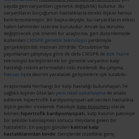
sayıda gen varyantları (genetik değişiklik) bulunur. Bu
varyantların birçoğunun hastalıklarla direkt ilişkisi henüz
belirlenememiştir. Bir başka deyişle, bu varyantların etkisi
halen tahminler üzerine kuruludur. Ancak bu durumu
değiştirecek çok önemli bir araştırma, gen düzenlemede
kullanılan
CRISPR genetik teknolojisi
yardımıyla
gerçekleştirildi. Haziran 2018’de
”Circulation”
da
yayımlanan çalışmaya göre ilk defa CRISPR ile
kök hücre
teknolojisi birleştirilerek bir genetik varyantın kalp
hastalığı riskini artırmadaki rolü incelendi. Bu çalışma,
hassas tıp
ta devrim yaratacak gelişmelere ışık tutabilir.
Araştırmada herhangi bir kalp hastalığı bulunmayan 54
sağlıklı kişinin DNA’ları
yeni nesil sekanslama
ile analiz
edilerek hipertrofik kardiyomiyopati adı verilen hastalıkla
ilişkili genler incelendi. Patolojik
kalp büyümesi
olarak
bilinen
hipertrofik kardiyomiyopati
, kalp kasının patolojik
bir şekilde kalınlaşması sonucu meydana gelen bir
hastalıktır. En yaygın görülen
kalıtsal kalp
hastalıklarından biridir
. Gençlerde (özellikle genç