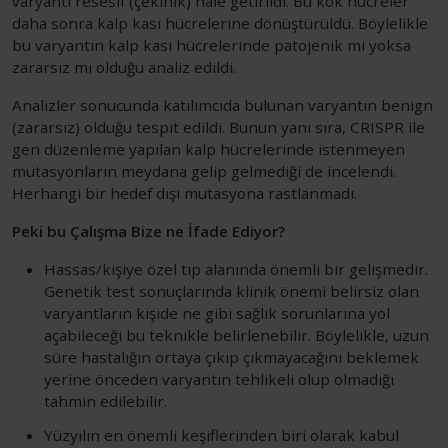
varyantı resesif (çekinik) hale getirildi. Bu kök hücreler
daha sonra kalp kası hücrelerine dönüştürüldü. Böylelikle
bu varyantın kalp kası hücrelerinde patojenik mi yoksa
zararsız mı olduğu analiz edildi.
Analizler sonucunda katılımcıda bulunan varyantın benign
(zararsız) olduğu tespit edildi. Bunun yanı sıra, CRISPR ile
gen düzenleme yapılan kalp hücrelerinde istenmeyen
mutasyonların meydana gelip gelmediği de incelendi.
Herhangi bir hedef dışı mutasyona rastlanmadı.
Peki bu Çalışma Bize ne İfade Ediyor?
Hassas/kişiye özel tıp alanında önemli bir gelişmedir.
Genetik test sonuçlarında klinik önemi belirsiz olan
varyantların kişide ne gibi sağlık sorunlarına yol
açabileceği bu teknikle belirlenebilir. Böylelikle, uzun
süre hastalığın ortaya çıkıp çıkmayacağını beklemek
yerine önceden varyantın tehlikeli olup olmadığı
tahmin edilebilir.
Yüzyılın en önemli keşiflerinden biri olarak kabul