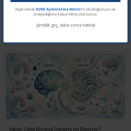
Kayıt olarak
KVKK Aydınlatma Metni
'ni okuduğunuzu ve
onayladığınızı kabul etmiş olursunuz.
Şimdilik geç, daha sonra hatırlat
Son Eklenen Haberler
Yapay Zeka Biyolog Dönemi mi Başlıyor?