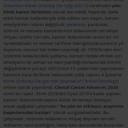
Amerikan Klinik Onkoloji Derneği (ASCO)
tarafından
yılın
klinik kanser ilerlemesi
olarak ilan edildi. Raporda, daha
etkili kanser tedavileriyle elde edilen son başarı, kanser
ameliyatının rolünü değiştirdi;
melanom
, pankreas,
böbrek ve mesane kanserlerinin tedavisinde cerrahiye
ihtiyacı azalttı. Cerrahi, kanser tedavisinde temel bir rol
oynamaktadır ve kanser tarihine baktığımızda yüzlerce yıl
boyunca, mevcut tek tedavi seçeneği idi. 1950'lerden beri
sistemik tedavilerdeki patlama, kanseri tedavi etmek için
ameliyatın ne zaman ve nasıl yapıldığı konusunda önemli
değişikliklere yol açtı. ASCO'nun 15. yıldan beri yayımlanan
kansere karşı ilerleme hakkındaki yıllık raporu 4 Şubat'ta
Klinik Onkoloji Dergisi'nde (Journal of Clinical Oncology)
online olarak yayınlandı.
Clinical Cancer Advances 2020
isimli bu rapor, Ekim 2018'den Eylül 2019'a kadar yapılan
kanser tedavisinde sayısız klinik ilerlemeyi listeliyor,
ancak aşağıdaki çalışmaları
"bu yılın en etkileyici araştırma
başarılarından bazıları"
olarak vurgulamaktadır. Bu
çalışmalar, sistemik tedavilerin ihtiyaç duyulan cerrahi
miktarını nasıl azalttığını, hatta bazı durumlarda buna olan