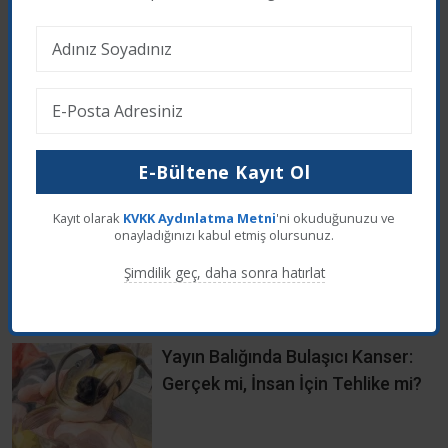
hastalık sonuçlarını iyileştirdiğini gördük.
Web sitemizde en iyi deneyimi yaşamanız için
çerezler kullanıyoruz. Üçüncü taraf çerezleri kabul
Kaynak
etmek istiyor musunuz?
Reddet
Kabul Et
Sağlık ve Mutlulukla Kalın...
E-Bültene Kayıt Ol
Sayfada yer alan yazılar sadece bilgilendirme amaçlıdır,
tanı ve tedavi için mutlaka doktorunuza başvurunuz.
Kayıt olarak
KVKK Aydınlatma Metni
'ni okuduğunuzu ve
onayladığınızı kabul etmiş olursunuz.
Şimdilik geç, daha sonra hatırlat
İlgili Haberleri
Yayın Balığında Bulaşıcı Kanser:
Gerçek mi, İnsan İçin Tehlike mi?