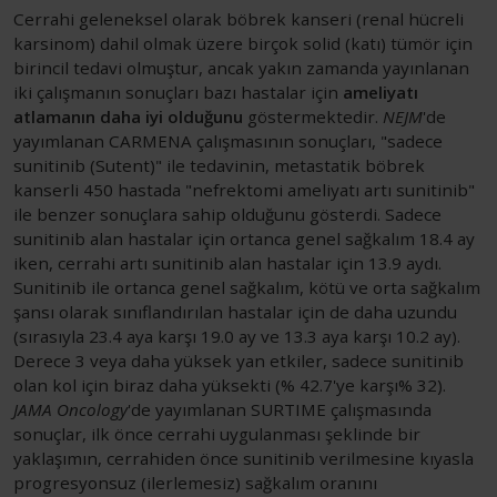
Cerrahi geleneksel olarak böbrek kanseri (renal hücreli
karsinom) dahil olmak üzere birçok solid (katı) tümör için
birincil tedavi olmuştur, ancak yakın zamanda yayınlanan
iki çalışmanın sonuçları bazı hastalar için
ameliyatı
atlamanın daha iyi olduğunu
göstermektedir.
NEJM
'de
yayımlanan CARMENA çalışmasının sonuçları, "sadece
sunitinib (Sutent)" ile tedavinin, metastatik böbrek
kanserli 450 hastada "nefrektomi ameliyatı artı sunitinib"
ile benzer sonuçlara sahip olduğunu gösterdi. Sadece
sunitinib alan hastalar için ortanca genel sağkalım 18.4 ay
iken, cerrahi artı sunitinib alan hastalar için 13.9 aydı.
Sunitinib ile ortanca genel sağkalım, kötü ve orta sağkalım
şansı olarak sınıflandırılan hastalar için de daha uzundu
(sırasıyla 23.4 aya karşı 19.0 ay ve 13.3 aya karşı 10.2 ay).
Derece 3 veya daha yüksek yan etkiler, sadece sunitinib
olan kol için biraz daha yüksekti (% 42.7'ye karşı% 32).
JAMA Oncology
'de yayımlanan SURTIME çalışmasında
sonuçlar, ilk önce cerrahi uygulanması şeklinde bir
yaklaşımın, cerrahiden önce sunitinib verilmesine kıyasla
progresyonsuz (ilerlemesiz) sağkalım oranını