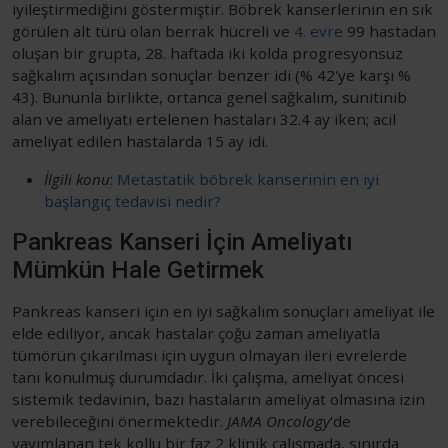
iyileştirmediğini göstermiştir. Böbrek kanserlerinin en sık
görülen alt türü olan berrak hücreli ve
4. evre
99 hastadan
oluşan bir grupta, 28. haftada iki kolda progresyonsuz
sağkalım açısından sonuçlar benzer idi (% 42'ye karşı %
43). Bununla birlikte, ortanca genel sağkalım, sunitinib
alan ve ameliyatı ertelenen hastaları 32.4 ay iken; acil
ameliyat edilen hastalarda 15 ay idi.
İlgili konu
:
Metastatik böbrek kanserinin en iyi
başlangıç tedavisi nedir?
Pankreas Kanseri İçin Ameliyatı
Mümkün Hale Getirmek
Pankreas kanseri için en iyi sağkalım sonuçları ameliyat ile
elde ediliyor, ancak hastalar çoğu zaman ameliyatla
tümörün çıkarılması için uygun olmayan ileri evrelerde
tanı konulmuş durumdadır. İki çalışma, ameliyat öncesi
sistemik tedavinin, bazı hastaların ameliyat olmasına izin
verebileceğini önermektedir.
JAMA Oncology
'de
yayımlanan tek kollu bir faz 2 klinik çalışmada, sınırda