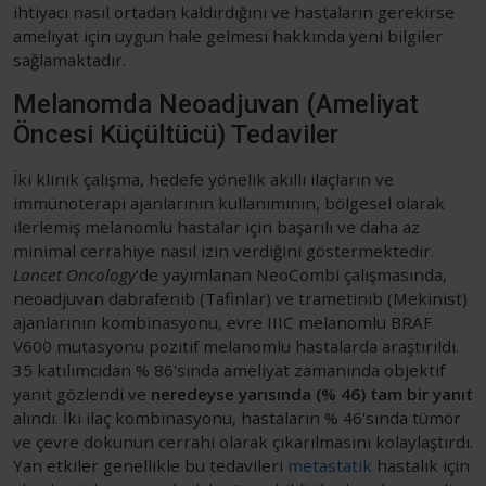
ihtiyacı nasıl ortadan kaldırdığını ve hastaların gerekirse
ameliyat için uygun hale gelmesi hakkında yeni bilgiler
sağlamaktadır.
Melanomda Neoadjuvan (Ameliyat
Öncesi Küçültücü) Tedaviler
İki klinik çalışma, hedefe yönelik akıllı ilaçların ve
immünoterapi ajanlarının kullanımının, bölgesel olarak
ilerlemiş melanomlu hastalar için başarılı ve daha az
minimal cerrahiye nasıl izin verdiğini göstermektedir.
Lancet Oncology
'de yayımlanan NeoCombi çalışmasında,
neoadjuvan dabrafenib (Tafinlar) ve trametinib (Mekinist)
ajanlarının kombinasyonu, evre IIIC melanomlu BRAF
V600 mutasyonu pozitif melanomlu hastalarda araştırıldı.
35 katılımcıdan % 86'sında ameliyat zamanında objektif
yanıt gözlendi ve
neredeyse yarısında (% 46) tam bir yanıt
alındı. İki ilaç kombinasyonu, hastaların % 46'sında tümör
ve çevre dokunun cerrahi olarak çıkarılmasını kolaylaştırdı.
Yan etkiler genellikle bu tedavileri
metastatik
hastalık için