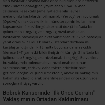
alan hastalar arasında daha önce bildirilenlere benzerdi.
Yine
Lancet Oncology
'de yayımlanan OpACIN-neo
çalışması, rezektabl (ameliyat edilebilir) evre III
melanomlu hastalarda ipilimumab (Yervoy) ve nivolumab
(Opdivo) olmak üzere iki immünoterapinin kullanımını
kapsamıştır. 2 kür/döngü alternatif doz (3 haftada bir
ipilimumab 1 mg/kg ve 3 mg/kg nivolumab) alan
hastalarda radyolojik objektif yanıt oranı % 57 ve patolojik
yanıt oranı % 77 idi. Ek olarak, standart dozlama ile
karşılaştırıldığında ilk 12 hafta boyunca daha az ciddi
(derece 3/4) yan etki bildirilmiştir (4 kür için 3 haftada bir
ipilimumab 3 mg/kg artı nivolumab 1 mg/kg). Bu veriler,
bu yaklaşımda ipilimumab ve nivolumab dozunun
azaltılmasının, tedaviyi daha tolere edilebilir hale
getirebileceğini düşündürmektedir, ancak bu yaklaşımın
bakım standardı olarak önerilmesinden önce uzun vadeli
sonuçlara ihtiyaç vardır.
Böbrek Kanserinde "İlk Önce Cerrahi"
Yaklaşımının Ortadan Kaldırılması