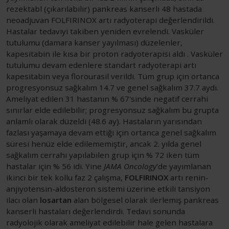
rezektabl (çıkarılabilir) pankreas kanserli 48 hastada
neoadjuvan FOLFIRINOX artı radyoterapi değerlendirildi.
Hastalar tedaviyi takiben yeniden evrelendi. Vasküler
tutulumu (damara kanser yayılması) düzelenler,
kapesitabin ile kısa bir proton radyoterapisi aldı . Vasküler
tutulumu devam edenlere standart radyoterapi artı
kapesitabin veya florourasil verildi. Tüm grup için ortanca
progresyonsuz sağkalım 14.7 ve genel sağkalım 37.7 aydı.
Ameliyat edilen 31 hastanın % 67'sinde negatif cerrahi
sınırlar elde edilebilir; progresyonsuz sağkalım bu grupta
anlamlı olarak düzeldi (48.6 ay). Hastaların yarısından
fazlası yaşamaya devam ettiği için ortanca genel sağkalım
süresi henüz elde edilememiştir, ancak 2. yılda genel
sağkalım cerrahi yapılabilen grup için % 72 iken tüm
hastalar için % 56 idi. Yine
JAMA Oncology
'de yayımlanan
ikinci bir tek kollu faz 2 çalışma,
FOLFIRINOX
artı renin-
anjiyotensin-aldosteron sistemi üzerine etkili tansiyon
ilacı olan
losartan
alan bölgesel olarak ilerlemiş pankreas
kanserli hastaları değerlendirdi. Tedavi sonunda
radyolojik olarak ameliyat edilebilir hale gelen hastalara