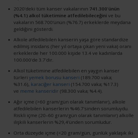
2020'deki tüm kanser vakalarının
741.300'ünün
(%4.1) alkol tüketimine atfedilebileceğini
ve bu
vakaların 568.700'ünün (%76.7) erkeklerde meydana
geldiğini gösterdi.
Alkole atfedilebilen kanserin yaşa göre standardize
edilmiş insidans (her yıl ortaya çıkan yeni vaka) oranı
erkeklerde her 100.000 kişide 13.4 ve kadınlarda
100.000'de 3.7'dir.
Alkol tüketimine atfedilebilen en yaygın kanser
türleri
yemek borusu kanseri
(189.700 vaka;
%31.6),
karaciğer kanseri
(154.700 vaka; %17.3)
ve
meme kanseridir
(98.300 vaka; %4.4).
Ağır içme (>60 gram/gün olarak tanımlanır), alkole
atfedilebilen kanserlerin %46.7'sinden sorumluydu.
Riskli içme (20–60 gram/gün olarak tanımlanır) alkolle
ilişkili kanserlerin %29,4'ünden sorumludur.
Orta düzeyde içme (<20 gram/gün, günlük yaklaşık iki