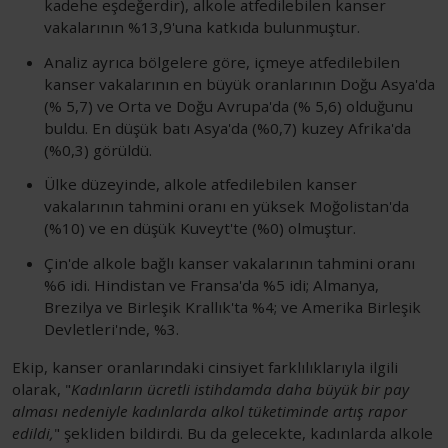
kadehe eşdeğerdir), alkole atfedilebilen kanser
vakalarının %13,9'una katkıda bulunmuştur.
Analiz ayrıca bölgelere göre, içmeye atfedilebilen
kanser vakalarının en büyük oranlarının Doğu Asya'da
(% 5,7) ve Orta ve Doğu Avrupa'da (% 5,6) olduğunu
buldu. En düşük batı Asya'da (%0,7) kuzey Afrika'da
(%0,3) görüldü.
Ülke düzeyinde, alkole atfedilebilen kanser
vakalarının tahmini oranı en yüksek Moğolistan'da
(%10) ve en düşük Kuveyt'te (%0) olmuştur.
Çin'de alkole bağlı kanser vakalarının tahmini oranı
%6 idi. Hindistan ve Fransa'da %5 idi; Almanya,
Brezilya ve Birleşik Krallık'ta %4; ve Amerika Birleşik
Devletleri'nde, %3.
Ekip, kanser oranlarındaki cinsiyet farklılıklarıyla ilgili
olarak, "
Kadınların ücretli istihdamda daha büyük bir pay
alması nedeniyle kadınlarda alkol tüketiminde artış rapor
edildi,
" şekliden bildirdi. Bu da gelecekte, kadınlarda alkole