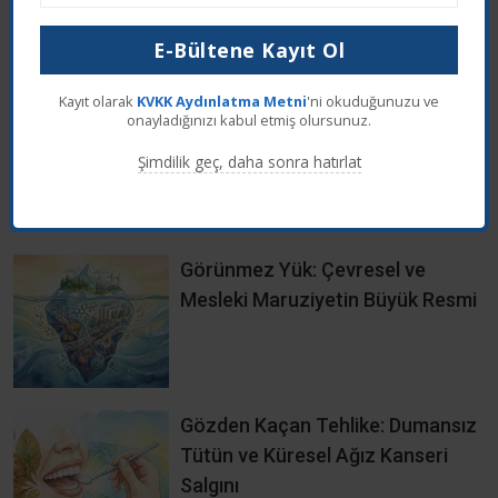
Reddet
Kabul Et
İlgili Haberleri
E-Bültene Kayıt Ol
Kayıt olarak
KVKK Aydınlatma Metni
'ni okuduğunuzu ve
İçme Suyundaki Klor Yan Ürünleri
onayladığınızı kabul etmiş olursunuz.
ve Rahim Kanseri Riski – 53 Bin
Şimdilik geç, daha sonra hatırlat
Kadınlık Çalışma
Görünmez Yük: Çevresel ve
Mesleki Maruziyetin Büyük Resmi
Gözden Kaçan Tehlike: Dumansız
Tütün ve Küresel Ağız Kanseri
Salgını