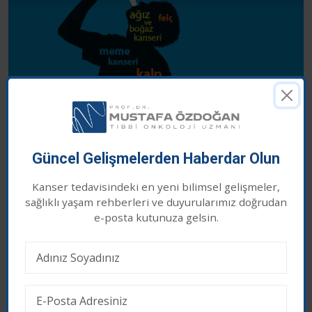
Güncel Gelişmelerden Haberdar Olun
Kaynak
Kanser tedavisindeki en yeni bilimsel gelişmeler,
sağlıklı yaşam rehberleri ve duyurularımız doğrudan
Çerez İzni
e-posta kutunuza gelsin.
Sağlık ve Mutlulukla Kalın...
Web sitemizde en iyi deneyimi yaşamanız için
çerezler kullanıyoruz. Üçüncü taraf çerezleri kabul
Sayfada yer alan yazılar sadece bilgilendirme amaçlıdır,
etmek istiyor musunuz?
tanı ve tedavi için mutlaka doktorunuza başvurunuz.