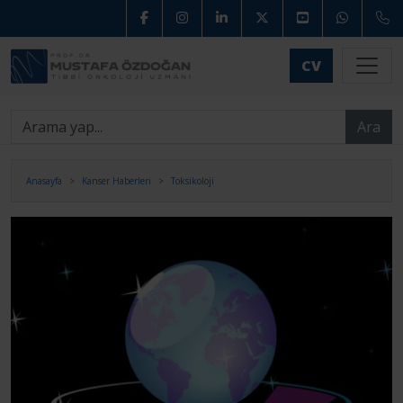
CV
Ara
Anasayfa
Kanser Haberleri
Toksikoloji