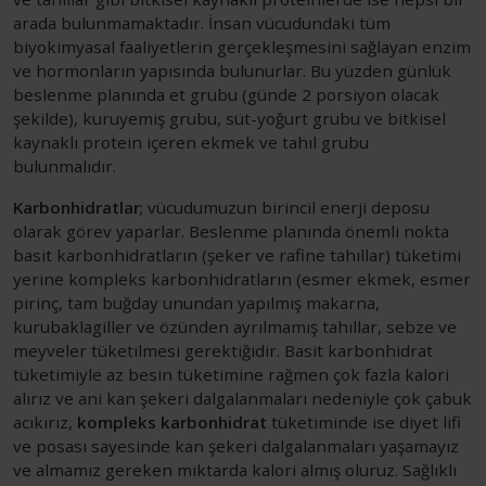
arada bulunmamaktadır. İnsan vücudundaki tüm
biyokimyasal faaliyetlerin gerçekleşmesini sağlayan enzim
ve hormonların yapısında bulunurlar. Bu yüzden günlük
beslenme planında et grubu (günde 2 porsiyon olacak
şekilde), kuruyemiş grubu, süt-yoğurt grubu ve bitkisel
kaynaklı protein içeren ekmek ve tahıl grubu
bulunmalıdır.
Karbonhidratlar
; vücudumuzun birincil enerji deposu
olarak görev yaparlar. Beslenme planında önemli nokta
basit karbonhidratların (şeker ve rafine tahıllar) tüketimi
yerine kompleks karbonhidratların (esmer ekmek, esmer
pirinç, tam buğday unundan yapılmış makarna,
kurubaklagiller ve özünden ayrılmamış tahıllar, sebze ve
meyveler tüketilmesi gerektiğidir. Basit karbonhidrat
tüketimiyle az besin tüketimine rağmen çok fazla kalori
alırız ve ani kan şekeri dalgalanmaları nedeniyle çok çabuk
acıkırız,
kompleks karbonhidrat
tüketiminde ise diyet lifi
ve posası sayesinde kan şekeri dalgalanmaları yaşamayız
ve almamız gereken miktarda kalori almış oluruz. Sağlıklı