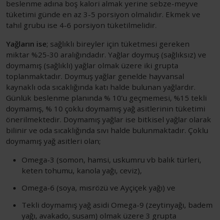
beslenme adına boş kalori almak yerine sebze-meyve
tüketimi günde en az 3-5 porsiyon olmalıdır. Ekmek ve
tahıl grubu ise 4-6 porsiyon tüketilmelidir.
Yağların ise
; sağlıklı bireyler için tüketmesi gereken
miktar %25-30 aralığındadır. Yağlar doymuş (sağlıksız) ve
doymamış (sağlıklı) yağlar olmak üzere iki grupta
toplanmaktadır. Doymuş yağlar genelde hayvansal
kaynaklı oda sıcaklığında katı halde bulunan yağlardır.
Günlük beslenme planında % 10’u geçmemesi, %15 tekli
doymamış, % 10 çoklu doymamış yağ asitlerinin tüketimi
önerilmektedir. Doymamış yağlar ise bitkisel yağlar olarak
bilinir ve oda sıcaklığında sıvı halde bulunmaktadır. Çoklu
doymamış yağ asitleri olan;
Omega-3 (somon, hamsi, uskumru vb balık türleri,
keten tohumu, kanola yağı, ceviz),
Omega-6 (soya, mısrözü ve Ayçiçek yağı) ve
Tekli doymamış yağ asidi Omega-9 (zeytinyağı, badem
yağı, avakado, susam) olmak üzere 3 grupta