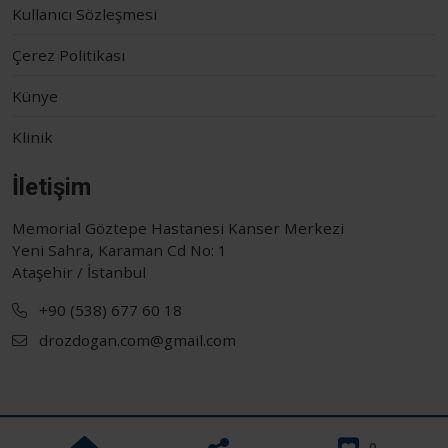
Kullanıcı Sözleşmesi
Çerez Politikası
Künye
Klinik
İletişim
Memorial Göztepe Hastanesi Kanser Merkezi
Yeni Sahra, Karaman Cd No: 1
Ataşehir / İstanbul
+90 (538) 677 60 18
drozdogan.com@gmail.com
Prof. Dr. Musfata Özdoğan © 2010 - 2026
0