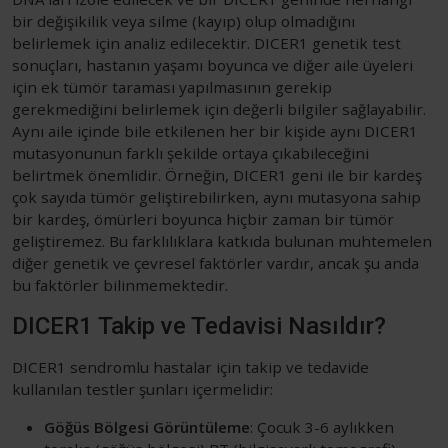
bir değişikilik veya silme (kayıp) olup olmadığını
belirlemek için analiz edilecektir. DICER1 genetik test
sonuçları, hastanın yaşamı boyunca ve diğer aile üyeleri
için ek tümör taraması yapılmasının gerekip
gerekmediğini belirlemek için değerli bilgiler sağlayabilir.
Aynı aile içinde bile etkilenen her bir kişide aynı DICER1
mutasyonunun farklı şekilde ortaya çıkabileceğini
belirtmek önemlidir. Örneğin, DICER1 geni ile bir kardeş
çok sayıda tümör geliştirebilirken, aynı mutasyona sahip
bir kardeş, ömürleri boyunca hiçbir zaman bir tümör
geliştiremez. Bu farklılıklara katkıda bulunan muhtemelen
diğer genetik ve çevresel faktörler vardır, ancak şu anda
bu faktörler bilinmemektedir.
DICER1 Takip ve Tedavisi Nasıldır?
DICER1 sendromlu hastalar için takip ve tedavide
kullanılan testler şunları içermelidir:
Göğüs Bölgesi Görüntüleme
: Çocuk 3-6 aylıkken