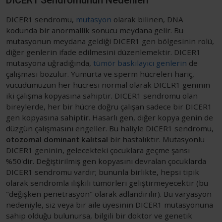
DICER1 Sendromunun Nedenleri
DICER1 sendromu,
mutasyon
olarak bilinen, DNA
kodunda bir anormallik sonucu meydana gelir. Bu
mutasyonun meydana geldiği DICER1 gen bölgesinin rolü,
diğer genlerin ifade edilmesini düzenlemektir. DICER1
mutasyona uğradığında,
tümör baskılayıcı genlerin
de
çalışması bozulur. Yumurta ve sperm hücreleri hariç,
vücudumuzun her hücresi normal olarak DICER1 geninin
iki çalışma kopyasına sahiptir. DICER1 sendromu olan
bireylerde, her bir hücre doğru çalışan sadece bir DICER1
gen kopyasına sahiptir. Hasarlı gen, diğer kopya genin de
düzgün çalışmasını engeller. Bu haliyle DICER1 sendromu,
otozomal dominant kalıtsal
bir hastalıktır. Mutasyonlu
DICER1 geninin, gelecekteki çocuklara geçme şansı
%50'dir. Değiştirilmiş gen kopyasını devralan çocuklarda
DICER1 sendromu vardır; bununla birlikte, hepsi tipik
olarak sendromla ilişkili tümörleri geliştirmeyecektir (bu
"değişken penetrasyon" olarak adlandırılır). Bu varyasyon
nedeniyle, siz veya bir aile üyesinin DICER1 mutasyonuna
sahip olduğu bulunursa, bilgili bir doktor ve genetik