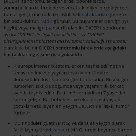
DICER1 sendromu, akciğerlerde, böbreklerde,
yumurtalıklarda, tiroidde ve vücuttaki diğer birçok yerde
tümör geliştirme riski ile ilişkili
kalıtsal aktarılan
genetik
bir bozukluktur.
Nadir
görülür. Bu büyümeler benign (iyi
huylu) veya malign (kanserli) olabilir. DICER1 sendromu
ayrıca
"DICER1 ile ilişkili bozukluklar"
ve
"DICER1-
pleuropulmoner blastom ailesel tümör yatkınlığı sendromu"
olarak da bilinir
DICER1 sendromlu bireylerde aşağıdaki
hastalıkların gelişme riski yüksektir:
Pleuropulmoner blastom, erken teşhis edilmez ve
tedavi edilmezse yayılan invaziv bir tümöre
dönüşebilen kistik bir akciğer tümörüdür. Bu akciğer
tümörleri sıklıkla doğumda veya yaşamın ilk birkaç
ayında teşhis edilir. Bu tümörler nadiren 7 yaşından
sonra gelişir. Bu, bebekleri ve okul öncesi yaştaki
çocukları etkileyen en yaygın DICER1 ile ilişkili tümör
türüdür.
Multinodüler guatr (MNG) ve daha az yaygın olarak
farklılaşmış
tiroid kanseri
. MNG, tiroid boyunca birden