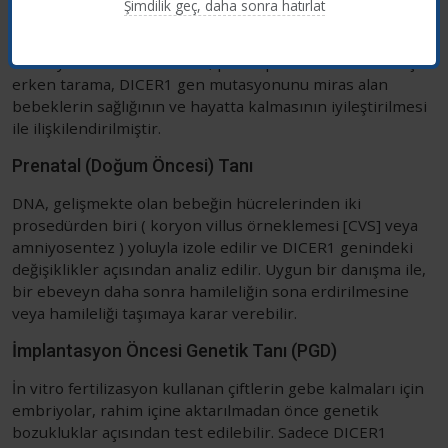
Şimdilik geç, daha sonra hatırlat
çocuklara aktarmak istemeyen bireylerde üreme
seçenekleri bulunmaktadır. Bilinen DICER1 gen
mutasyonları olan ailelerde, pleuropulmoner blastom için
erken tarama, DICER1 gen mutasyonunu miras alan
bebeklerin sağlığının ve hayatta kalmasının iyileştirilmesi
ile ilişkilendirilmiştir.
Prenatal (Doğum Öncesi) Tanı
DNA, gelişmekte olan bebeğin hücrelerinden iki
prosedürden biri ( koryon villus örneklemesi [CVS] veya
amniyosentez ) yoluyla izole edilir ve DICER1 genindeki
değişiklikler açısından analiz edilir. Uygun bir danışma ile,
bir ebeveyn daha sonra hamileliğin sona erdirilmesine
veya hamileliği taşımaya karar verebilir.
İmplantasyon Öncesi Genetik Tanı (PGD)
İn vitro fertilizasyon kullanan çiftlerin gebe kalmaları için
embriyolar, rahim içine aktarılmadan önce genetik
bozukluklar açısından test edilebilir. Sadece DICER1