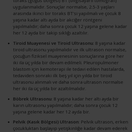
toraks (göğüs bölgesi) BT (bilgisayarlı tomografi)
uygulanmalıdır. Sonuçlar normalse, 2.5-3 yaşları
arasında ikinci bir toraks BT'si yapılmalı ve çocuk 8
yaşına kadar altı ayda bir akciğer röntgeni
yapılmalıdır; daha sonra çocuk 12 yaşına gelene kadar
her 12 ayda bir takip sıklığı azaltılır.
Tiroid Muayenesi ve Tiroid Ultrasonu
: 8 yaşına kadar
tiroid ultrasonu yapılmalıdır ve ilk ultrason normalse,
çocuğun fiziksel muayenesinin sonuçlarına göre her
iki ila üç yılda bir devam edilmeli. Pleuropulmoner
blastom için kemoterapi ile tedavi edilen hastalarda,
tedaviden sonraki ilk beş yıl için yılda bir tiroid
ultrasonu alınmalı ve daha sonra ultrason normalse
her iki ila üç yılda bir azaltılmalıdır.
Böbrek Ultrasonu
: 8 yaşına kadar her altı ayda bir
karın ultrasonu yapılmalıdır; daha sonra çocuk 12
yaşına gelene kadar her 12 ayda bir.
Pelvik (Kasık Bölgesi) Ultrason
: Pelvik ultrason, erken
çocukluktan başlayıp yetişkinliğe kadar devam ederek