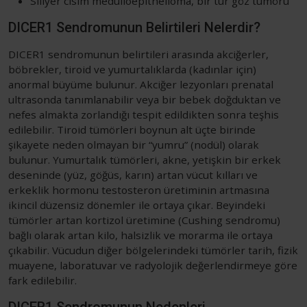
Siliyer cisim medulloepithelioma, bir tür göz tümörü
DICER1 Sendromunun Belirtileri Nelerdir?
DICER1 sendromunun belirtileri arasında akciğerler,
böbrekler, tiroid ve yumurtalıklarda (kadınlar için)
anormal büyüme bulunur. Akciğer lezyonları prenatal
ultrasonda tanımlanabilir veya bir bebek doğduktan ve
nefes almakta zorlandığı tespit edildikten sonra teşhis
edilebilir. Tiroid tümörleri boynun alt üçte birinde
şikayete neden olmayan bir “yumru” (nodül) olarak
bulunur. Yumurtalık tümörleri, akne, yetişkin bir erkek
deseninde (yüz, göğüs, karın) artan vücut kılları ve
erkeklik hormonu testosteron üretiminin artmasına
ikincil düzensiz dönemler ile ortaya çıkar. Beyindeki
tümörler artan kortizol üretimine (Cushing sendromu)
bağlı olarak artan kilo, halsizlik ve morarma ile ortaya
çıkabilir. Vücudun diğer bölgelerindeki tümörler tarih, fizik
muayene, laboratuvar ve radyolojik değerlendirmeye göre
fark edilebilir.