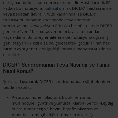
danışman bulmak son derece önemlidir. Hastaların % 80
kadarı bu mutasyonu
kalıtsal
olarak DICER1 hastası anne
veya babadan devralır. %20 kadarında ise DICER1
mutasyonu babanın sperminde veya annenin
yumurtasında veya gelişen fetüsün bir hücresinde DICER1
geninde “yeni” bir mutasyonun ortaya çıkmasından
kaynaklanır. Bu bireyler ailelerinde mutasyona uğramış
geni taşıyan ilk kişi olsa da, gelecekteki çocuklarının her
birinin aynı genetik değişikliği miras alma şansı yüzde 50
olacaktır.
DICER1 Sendromunun Testi Nasıldır ve Tanısı
Nasıl Konur?
Şunlara dayanarak DICER1 sendromundan şüphelenir ve
testleri yapılır:
Pleuropulmoner blastom, kistik nefroma,
multinodüler guatr ve yumurtalıklarda (Sertoli-Leydig
hücre tümörleri) ve beyin (hipofiz blastom ve
pineoblastom) gibi diğer tümörlerin varlığı