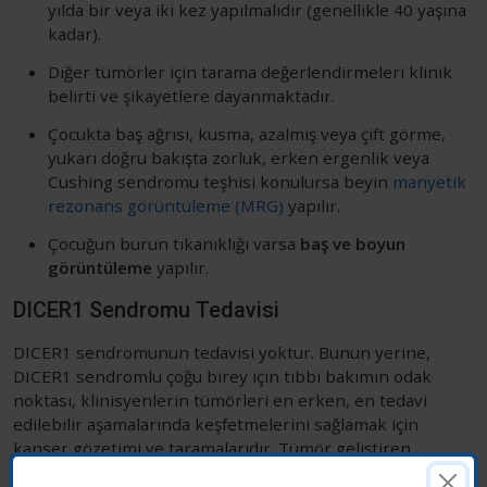
yılda bir veya iki kez yapılmalıdır (genellikle 40 yaşına
kadar).
Diğer tümörler için tarama değerlendirmeleri klinik
belirti ve şikayetlere dayanmaktadır.
Çocukta baş ağrısı, kusma, azalmış veya çift görme,
yukarı doğru bakışta zorluk, erken ergenlik veya
Cushing sendromu teşhisi konulursa beyin
manyetik
rezonans görüntüleme (MRG)
yapılır.
Çocuğun burun tıkanıklığı varsa
baş ve boyun
görüntüleme
yapılır.
DICER1 Sendromu Tedavisi
DICER1 sendromunun tedavisi yoktur. Bunun yerine,
DICER1 sendromlu çoğu birey için tıbbi bakımın odak
noktası, klinisyenlerin tümörleri en erken, en tedavi
edilebilir aşamalarında keşfetmelerini sağlamak için
kanser gözetimi ve taramalarıdır. Tümör geliştiren
bireylerin tedavisi, DICER1 ile ilişkili tümörlerin yeri,