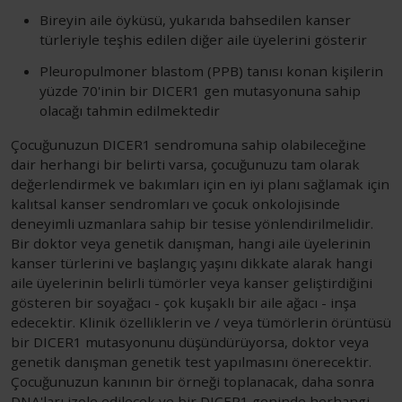
Bireyin aile öyküsü, yukarıda bahsedilen kanser
türleriyle teşhis edilen diğer aile üyelerini gösterir
Pleuropulmoner blastom (PPB) tanısı konan kişilerin
yüzde 70'inin bir DICER1 gen mutasyonuna sahip
olacağı tahmin edilmektedir
Çocuğunuzun DICER1 sendromuna sahip olabileceğine
dair herhangi bir belirti varsa, çocuğunuzu tam olarak
değerlendirmek ve bakımları için en iyi planı sağlamak için
kalıtsal kanser sendromları ve çocuk onkolojisinde
deneyimli uzmanlara sahip bir tesise yönlendirilmelidir.
Bir doktor veya genetik danışman, hangi aile üyelerinin
kanser türlerini ve başlangıç ​​yaşını dikkate alarak hangi
aile üyelerinin belirli tümörler veya kanser geliştirdiğini
gösteren bir soyağacı - çok kuşaklı bir aile ağacı - inşa
edecektir. Klinik özelliklerin ve / veya tümörlerin örüntüsü
bir DICER1 mutasyonunu düşündürüyorsa, doktor veya
genetik danışman genetik test yapılmasını önerecektir.
Çocuğunuzun kanının bir örneği toplanacak, daha sonra
DNA'ları izole edilecek ve bir DICER1 geninde herhangi