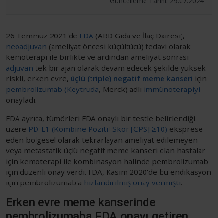
Güncelleme Tarihi: 29.07.2024
26 Temmuz 2021'de
FDA
(ABD Gıda ve İlaç Dairesi),
neoadjuvan
(ameliyat öncesi küçültücü) tedavi olarak
kemoterapi ile birlikte ve ardından ameliyat sonrası
adjuvan
tek bir ajan olarak devam edecek şekilde yüksek
riskli, erken evre,
üçlü (triple) negatif meme kanseri
için
pembrolizumab (Keytruda
, Merck) adlı
immünoterapiyi
onayladı.
FDA ayrıca, tümörleri FDA onaylı bir testle belirlendiği
üzere
PD-L1 (Kombine Pozitif Skor [CPS] ≥10)
eksprese
eden bölgesel olarak tekrarlayan ameliyat edilemeyen
veya metastatik üçlü negatif meme kanseri olan hastalar
için kemoterapi ile kombinasyon halinde pembrolizumab
için düzenli onay verdi. FDA, Kasım 2020'de bu endikasyon
için pembrolizumab'a
hızlandırılmış onay vermişti
.
Erken evre meme kanserinde
pembrolizumaba FDA onayı getiren