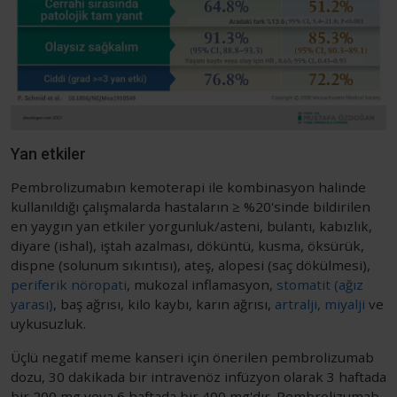
Yan etkiler
Pembrolizumabın kemoterapi ile kombinasyon halinde
kullanıldığı çalışmalarda hastaların ≥ %20'sinde bildirilen
en yaygın yan etkiler yorgunluk/asteni, bulantı, kabızlık,
diyare (ishal), iştah azalması, döküntü, kusma, öksürük,
dispne (solunum sıkıntısı), ateş, alopesi (saç dökülmesi),
periferik nöropati
, mukozal inflamasyon,
stomatit (ağız
yarası)
, baş ağrısı, kilo kaybı, karın ağrısı,
artralji, miyalji
ve
uykusuzluk.
Üçlü negatif meme kanseri için önerilen pembrolizumab
dozu, 30 dakikada bir intravenöz infüzyon olarak 3 haftada
bir 200 mg veya 6 haftada bir 400 mg'dır. Pembrolizumab,