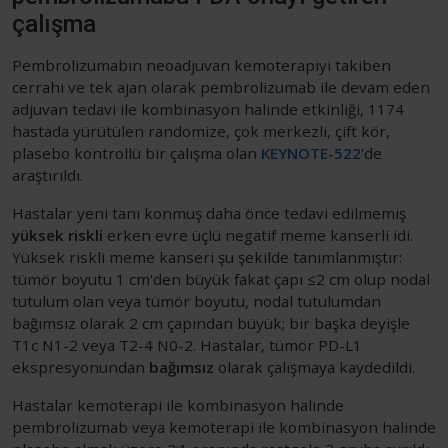
çalışma
Pembrolizumabın neoadjuvan kemoterapiyi takiben
cerrahi ve tek ajan olarak pembrolizumab ile devam eden
adjuvan tedavi ile kombinasyon halinde etkinliği, 1174
hastada yürütülen randomize, çok merkezli, çift kör,
plasebo kontrollü bir çalışma olan
KEYNOTE-522
'de
araştırıldı.
Hastalar yeni tanı konmuş daha önce tedavi edilmemiş
yüksek riskli
erken evre üçlü negatif meme kanserli idi.
Yüksek riskli meme kanseri şu şekilde tanımlanmıştır:
tümör boyutu 1 cm'den büyük fakat çapı ≤2 cm olup nodal
tutulum olan veya tümör boyutu, nodal tutulumdan
bağımsız olarak 2 cm çapından büyük; bir başka deyişle
T1c N1-2 veya T2-4 N0-2. Hastalar, tümör PD-L1
ekspresyonundan
bağımsız
olarak çalışmaya kaydedildi.
Hastalar kemoterapi ile kombinasyon halinde
pembrolizumab veya kemoterapi ile kombinasyon halinde