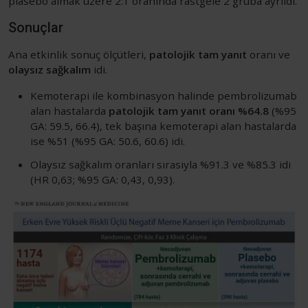
plasebo almak üzere 2:1 oranında rastgele 2 gruba ayrıldı.
Sonuçlar
Ana etkinlik sonuç ölçütleri,
patolojik tam yanıt
oranı ve
olaysız sağkalım
idi.
Kemoterapi ile kombinasyon halinde pembrolizumab
alan hastalarda
patolojik tam yanıt oranı %64.8
(%95
GA: 59.5, 66.4), tek başına kemoterapi alan hastalarda
ise %51 (%95 GA: 50.6, 60.6) idi.
Olaysız sağkalım oranları sırasıyla %91.3 ve %85.3 idi
(HR 0,63; %95 GA: 0,43, 0,93).