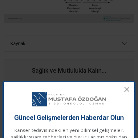
Kaynak
Sağlık ve Mutlulukla Kalın...
Sayfada yer alan yazılar sadece bilgilendirme amaçlıdır,
tanı ve tedavi için mutlaka doktorunuza başvurunuz.
İlgili Haberleri
Güncel Gelişmelerden Haberdar Olun
Kanser tedavisindeki en yeni bilimsel gelişmeler,
Meme Kanserinde Çift Kontrol