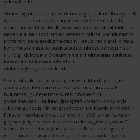
çekmektedir.
Güneş ışığında bulunan ve derimizi geçebilen Ultraviyole B
ışınları, vücudumuzdaki birçok sistemde etkili olan D
vitaminin sentezinde, ilk basamakta görev almaktadır. Bu
nedenle alınan UVB ışınları yetersiz kalırsa, vücudumuzda
D vitamini seviyesi düşmektedir. Henüz net olarak ortaya
konulmuş olmasa da bu düşüşün pankreas kanseri riskini
artırdığı, dolayısıyla
D vitamininin artırılmasının pankreas
kanserinin önlenmesinde etkili
olabileceği
düşünülmektedir.
Sonuç olarak;
bu çalışmada, düşük miktarda güneş ışını
alan ülkelerdeki pankreas kanseri riskinin yüksek
bulunması, güneşlenme süresinin önemini
göstermektedir. Bulunduğu coğrafi konumu dolayısıyla,
ülkemiz güneş ışınlarını gayet yeterli miktarda almaktadır.
Fakat bir noktaya dikkat edilmelidir: UVB ışınları camdan
geçmediği için camın arkasından alınan güneş ışınları D
vitamini sentezini sağlamayacaktır. Bu sebeple güneş
ışınlarını açık havada almak vücudumuz için daha yararlı