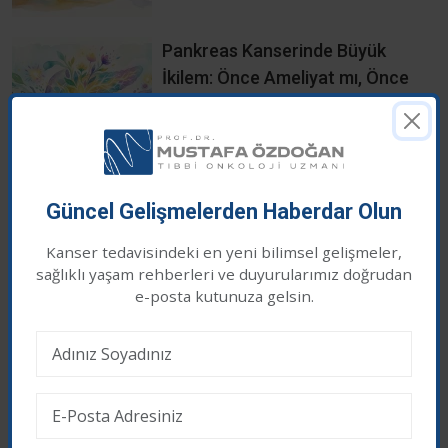
Pankreas Kanserinde Büyük
İkilem: Önce Ameliyat mı, Önce
Kemoterapi mi?
Güncel Gelişmelerden Haberdar Olun
Son Eklenen Haberler
Kanser tedavisindeki en yeni bilimsel gelişmeler,
sağlıklı yaşam rehberleri ve duyurularımız doğrudan
Çerez İzni
e-posta kutunuza gelsin.
Web sitemizde en iyi deneyimi yaşamanız için
çerezler kullanıyoruz. Üçüncü taraf çerezleri kabul
etmek istiyor musunuz?