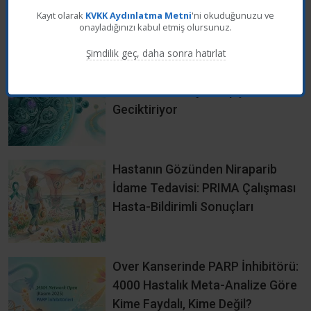
2 Sonuçları
Kayıt olarak
KVKK Aydınlatma Metni
'ni okuduğunuzu ve
onayladığınızı kabul etmiş olursunuz.
Şimdilik geç, daha sonra hatırlat
Rucaparib Yumurtalık Kanserinde
Sonraki Tedaviye Geçişi
Geciktiriyor
Hastanın Gözünden Niraparib
İdame Tedavisi: PRIMA Çalışması
Hasta-Bildirimli Sonuçları
Over Kanserinde PARP İnhibitörü:
4000 Hastalık Meta-Analize Göre
Kime Faydalı, Kime Değil?