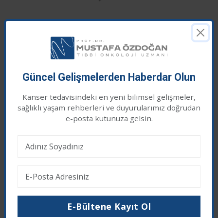
Kaynak
Güncel Gelişmelerden Haberdar Olun
Kanser tedavisindeki en yeni bilimsel gelişmeler,
Sağlık ve Mutlulukla Kalın...
sağlıklı yaşam rehberleri ve duyurularımız doğrudan
Çerez İzni
e-posta kutunuza gelsin.
Sayfada yer alan yazılar sadece bilgilendirme amaçlıdır,
tanı ve tedavi için mutlaka doktorunuza başvurunuz.
Web sitemizde en iyi deneyimi yaşamanız için
çerezler kullanıyoruz. Üçüncü taraf çerezleri kabul
etmek istiyor musunuz?
İlgili Haberleri
Reddet
Kabul Et
Ubamatamab Platin Dirençli Over
E-Bültene Kayıt Ol
Kanserinde Umut Veriyor mu? Faz