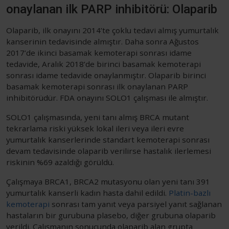
onaylanan ilk PARP inhibitörü: Olaparib
Olaparib, ilk onayını 2014’te çoklu tedavi almış yumurtalık
kanserinin tedavisinde almıştır. Daha sonra Ağustos
2017’de ikinci basamak kemoterapi sonrası idame
tedavide, Aralık 2018’de birinci basamak kemoterapi
sonrası idame tedavide onaylanmıştır. Olaparib birinci
basamak kemoterapi sonrası ilk onaylanan PARP
inhibitörüdür. FDA onayını SOLO1 çalışması ile almıştır.
SOLO1 çalışmasında, yeni tanı almış BRCA mutant
tekrarlama riski yüksek lokal ileri veya ileri evre
yumurtalık kanserlerinde standart kemoterapi sonrası
devam tedavisinde olaparib verilirse hastalık ilerlemesi
riskinin %69 azaldığı görüldü.
Çalışmaya BRCA1, BRCA2 mutasyonu olan yeni tanı 391
yumurtalık kanserli kadın hasta dahil edildi.
Platin-bazlı
kemoterapi
sonrası tam yanıt veya parsiyel yanıt sağlanan
hastaların bir gurubuna plasebo, diğer grubuna olaparib
verildi. Çalışmanın sonucunda olaparib alan grupta