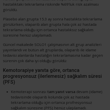
hastalıktaki tekrarlama riskinde %69’luk risk azalması
görüldü.
Plasebo alan grupta 15.3 ay sonra hastalıkta tekrarlama
görülürken, olaparib alan grupta hala çok az hastada
tekrarlama olduğu için ortanca hastalıksız sağkalım
süresine henüz ulaşılamadı.
Güncel makalede SOLO1 çalışmasının alt grup analizleri
yayımlandı ve bütün alt gruplarda, olaparib ile idame
tedavisi alanlarda hastalığın tekrarlamasına kadar geçen
sürenin çok daha iyi olduğu görüldü:
Kemotorapiye yanıta göre, ortanca
progresyonsuz (ilerlemesiz) sağkalım süresi
(PFS)
Kemoterapi sonrası
tam yanıt varsa
devam (idame)
tedavisinde olaparib kolunda çok az hastada
tekrarlama olduğu için ortanca profresyonsuz
sağkalım süresine (PFS) henüz ulaşılamadı.