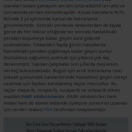
standart tedavi yaklaşımı cerrahi (sitoredüktif cerrahi) ve
sonrasında verilen kemoterapidir. Ancak hastaların %70-
80’inde 2 yıl içerisinde kanserde tekrarlama
görülmektedir. Sonraki verilecek tedavilerden de fayda
görse de her tekrar ettiğinde bir sonraki hastalıktaki
yeniden büyümeye kadar geçen süre giderek
azalmaktadır. Tedaviden fayda gören hastalarda
hastalıktaki yeniden çoğalmaya kadar geçen süreyi
(hastalıksız sağkalım) uzatmak için yıllarca çok ilaç
denenmiştir. Yapılan çalışmalar son yıllarda meyvesini
vermiş bulunmaktadır. Bugün için artık tekrarlama riski
yüksek yumurtalık kanserlerinde hastalıksız geçen süreyi
uzatmak için faydası kanıtlanmış ilaçlar mevcuttur. Bu
ilaçlar olaparib, niraparib, rucaparib ve veliparib etken
maddeli
PARP inhibitörleri
dir. PARP inhibitörleri hem
tedavi hem de idame tedavide (iyileşme süresinin uzaması
için verilen tedavi)
FDA
tarafından onaylanmıştır.