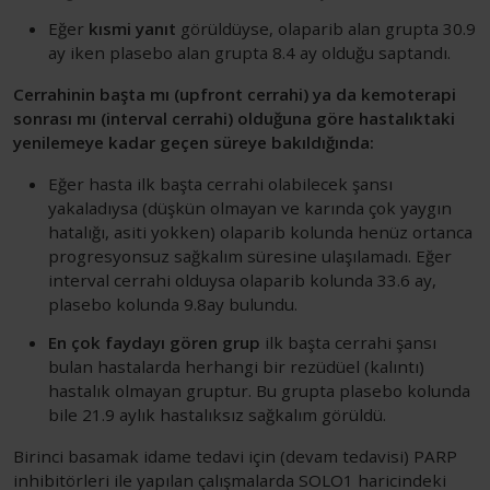
Eğer
kısmi yanıt
görüldüyse, olaparib alan grupta 30.9
ay iken plasebo alan grupta 8.4 ay olduğu saptandı.
Cerrahinin başta mı (upfront cerrahi) ya da kemoterapi
sonrası mı (interval cerrahi) olduğuna göre hastalıktaki
yenilemeye kadar geçen süreye bakıldığında:
Eğer hasta ilk başta cerrahi olabilecek şansı
yakaladıysa (düşkün olmayan ve karında çok yaygın
hatalığı, asiti yokken) olaparib kolunda henüz ortanca
progresyonsuz sağkalım süresine ulaşılamadı. Eğer
interval cerrahi olduysa olaparib kolunda 33.6 ay,
plasebo kolunda 9.8ay bulundu.
En çok faydayı gören grup
ilk başta cerrahi şansı
bulan hastalarda herhangi bir rezüdüel (kalıntı)
hastalık olmayan gruptur. Bu grupta plasebo kolunda
bile 21.9 aylık hastalıksız sağkalım görüldü.
Birinci basamak idame tedavi için (devam tedavisi) PARP
inhibitörleri ile yapılan çalışmalarda SOLO1 haricindeki