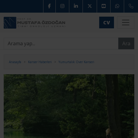
CV
Ara
Anasayfa
Kanser Haberleri
Yumurtalık Over Kanseri