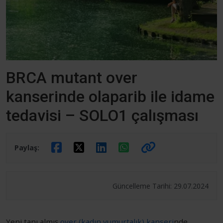
BRCA mutant over
kanserinde olaparib ile idame
tedavisi – SOLO1 çalışması
Paylaş:
Güncelleme Tarihi: 29.07.2024
Yeni tanı almış
over (kadın yumurtalık) kanseri
nde