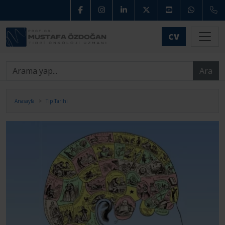
CV
Ara
Anasayfa
Tıp Tarihi