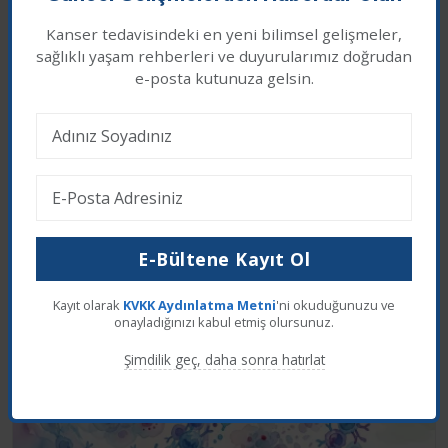
Kanser tedavisindeki en yeni bilimsel gelişmeler,
sağlıklı yaşam rehberleri ve duyurularımız doğrudan
Çerez İzni
Yeni Organların Üretilmesi 2006 –
e-posta kutunuza gelsin.
Yapay Organ Mühendisliği
Web sitemizde en iyi deneyimi yaşamanız için
çerezler kullanıyoruz. Üçüncü taraf çerezleri kabul
etmek istiyor musunuz?
Son Eklenen Haberler
Reddet
Kabul Et
E-Bültene Kayıt Ol
Kayıt olarak
KVKK Aydınlatma Metni
'ni okuduğunuzu ve
onayladığınızı kabul etmiş olursunuz.
Şimdilik geç, daha sonra hatırlat