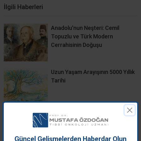
İlgili Haberleri
Anadolu'nun Neşteri: Cemil
Topuzlu ve Türk Modern
Cerrahisinin Doğuşu
Uzun Yaşam Arayışının 5000 Yıllık
Tarihi
İnsan Klonlama 2008 – Bilim ve
Etik Kaygılar
Güncel Gelişmelerden Haberdar Olun