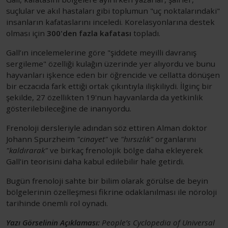
suçlular ve akıl hastaları gibi toplumun "uç noktalarındaki"
insanların kafataslarını inceledi. Korelasyonlarına destek
olması için
300'den fazla kafatası
topladı.
Gall’ın incelemelerine göre "şiddete meyilli davranış
sergileme" özelliği kulağın üzerinde yer alıyordu ve bunu
hayvanları işkence eden bir öğrencide ve cellatta dönüşen
bir eczacıda fark ettiği ortak çıkıntıyla ilişkiliydi. İlginç bir
şekilde, 27 özellikten 19'nun hayvanlarda da yetkinlik
gösterilebileceğine de inanıyordu.
Frenoloji dersleriyle adından söz ettiren Alman doktor
Johann Spurzheim
"cinayet"
ve
"hırsızlık"
organlarını
"kaldırarak"
ve birkaç frenolojik bölge daha ekleyerek
Gall'in teorisini daha kabul edilebilir hale getirdi.
Bugün frenoloji sahte bir bilim olarak görülse de beyin
bölgelerinin özelleşmesi fikrine odaklanılması ile nöroloji
tarihinde önemli rol oynadı.
Yazı Görselinin Açıklaması:
People’s Cyclopedia of Universal