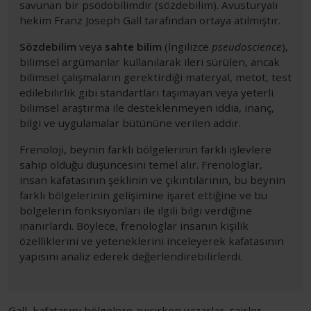
savunan bir psödobilimdir (sözdebilim). Avusturyalı
hekim Franz Joseph Gall tarafından ortaya atılmıştır.
Sözdebilim
veya
sahte bilim
(İngilizce
pseudoscience
),
bilimsel argümanlar kullanılarak ileri sürülen, ancak
bilimsel çalışmaların gerektirdiği materyal, metot, test
edilebilirlik gibi standartları taşımayan veya yeterli
bilimsel araştırma ile desteklenmeyen iddia, inanç,
bilgi ve uygulamalar bütününe verilen addır.
Frenoloji, beynin farklı bölgelerinin farklı işlevlere
sahip olduğu düşüncesini temel alır. Frenologlar,
insan kafatasının şeklinin ve çıkıntılarının, bu beynin
farklı bölgelerinin gelişimine işaret ettiğine ve bu
bölgelerin fonksiyonları ile ilgili bilgi verdiğine
inanırlardı. Böylece, frenologlar insanın kişilik
özelliklerini ve yeteneklerini inceleyerek kafatasının
yapısını analiz ederek değerlendirebilirlerdi.
Gall, kafatasını bölgelere ayırırken yazarlar, şairler,