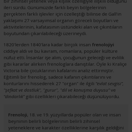
bir zihinsel yetenek veya kişilik özelliğiyle ilişkili olduğunu
ileri sürdü. Günümüzde farklı beyin bölgelerinin
gerçekten farklı işlevler için özelleştiği bilinse de Gall'in
yaklaşımı 27 varsayımsal organın göreceli boyutları ve
aktivitelerinin, kafatasının üstündeki alan ve çıkıntıların
boyutundan çıkarılabileceği üzerineydi.
1820'lerden 1840'lara kadar birçok insan
frenolojiyi
ciddiye aldı ve bu kavram, romanlara, popüler kültüre
nüfuz etti. İnsanlar işe alım, çocuğunun geleceği ve evlilik
gibi kararlar alırken frenologlara danıştılar. Öyle ki Kraliçe
Victoria bile çocuklarının kafalarını analiz ettirmiştir.
Eğitimli bir frenolog, sadece kafanın çıkıntılarını ve
konturlarını hissederek 27 "organ" ile ilgili
“evlat sevgisi”,
"şefkat ve dostluk", "gurur", "dil ve konuşma duyusu”
ve
“dindarlık”
gibi özellikleri çıkarabileceği düşünülüyordu.
Frenoloji
, 18. ve 19. yüzyıllarda popüler olan ve insan
beyninin belirli bölgelerinin belirli zihinsel
yeteneklere ve karakter özelliklerine karşılık geldiğini