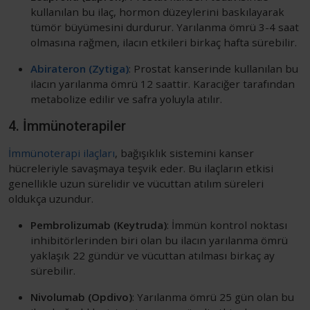
kullanılan bu ilaç, hormon düzeylerini baskılayarak
tümör büyümesini durdurur. Yarılanma ömrü 3-4 saat
olmasına rağmen, ilacın etkileri birkaç hafta sürebilir.
Abirateron (Zytiga)
: Prostat kanserinde kullanılan bu
ilacın yarılanma ömrü 12 saattir. Karaciğer tarafından
metabolize edilir ve safra yoluyla atılır.
4. İmmünoterapiler
İmmünoterapi ilaçları
, bağışıklık sistemini kanser
hücreleriyle savaşmaya teşvik eder. Bu ilaçların etkisi
genellikle uzun sürelidir ve vücuttan atılım süreleri
oldukça uzundur.
Pembrolizumab (Keytruda)
: İmmün kontrol noktası
inhibitörlerinden biri olan bu ilacın yarılanma ömrü
yaklaşık 22 gündür ve vücuttan atılması birkaç ay
sürebilir.
Nivolumab (Opdivo)
: Yarılanma ömrü 25 gün olan bu