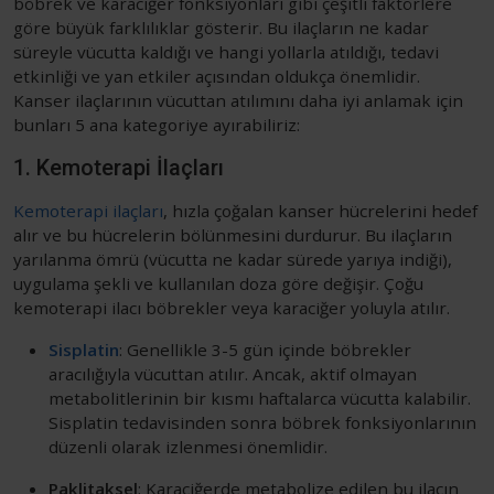
böbrek ve karaciğer fonksiyonları gibi çeşitli faktörlere
göre büyük farklılıklar gösterir. Bu ilaçların ne kadar
süreyle vücutta kaldığı ve hangi yollarla atıldığı, tedavi
etkinliği ve yan etkiler açısından oldukça önemlidir.
Kanser ilaçlarının vücuttan atılımını daha iyi anlamak için
bunları 5 ana kategoriye ayırabiliriz:
1. Kemoterapi İlaçları
Kemoterapi ilaçları
, hızla çoğalan kanser hücrelerini hedef
alır ve bu hücrelerin bölünmesini durdurur. Bu ilaçların
yarılanma ömrü (vücutta ne kadar sürede yarıya indiği),
uygulama şekli ve kullanılan doza göre değişir. Çoğu
kemoterapi ilacı böbrekler veya karaciğer yoluyla atılır.
Sisplatin
: Genellikle 3-5 gün içinde böbrekler
aracılığıyla vücuttan atılır. Ancak, aktif olmayan
metabolitlerinin bir kısmı haftalarca vücutta kalabilir.
Sisplatin tedavisinden sonra böbrek fonksiyonlarının
düzenli olarak izlenmesi önemlidir.
Paklitaksel
: Karaciğerde metabolize edilen bu ilacın