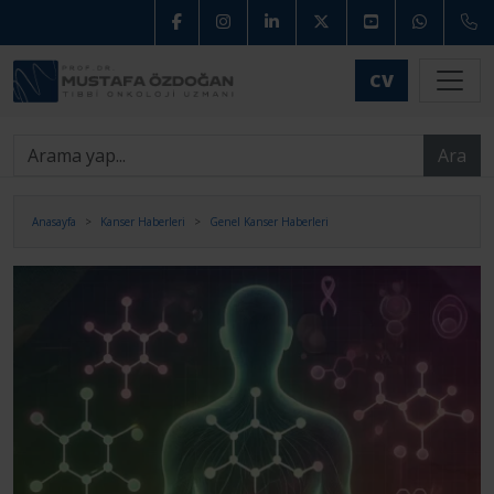
CV
Ara
Anasayfa
Kanser Haberleri
Genel Kanser Haberleri