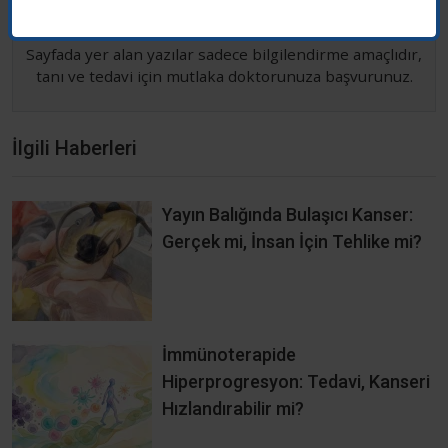
Sağlık ve Mutlulukla Kalın...
Sayfada yer alan yazılar sadece bilgilendirme amaçlıdır,
tanı ve tedavi için mutlaka doktorunuza başvurunuz.
İlgili Haberleri
Yayın Balığında Bulaşıcı Kanser:
Gerçek mi, İnsan İçin Tehlike mi?
İmmünoterapide
Hiperprogresyon: Tedavi, Kanseri
Hızlandırabilir mi?