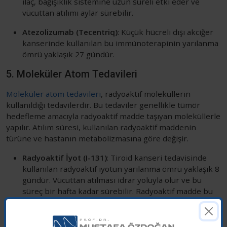
ilaç, bağışıklık sistemine uzun süreli etki eder ve
vücuttan atılımı aylar sürebilir.
Atezolizumab (Tecentriq)
: Küçük hücreli dışı akciğer
kanserinde kullanılan bu immünoterapinin yarılanma
ömrü yaklaşık 27 gündür.
5. Moleküler Atom Tedavileri
Moleküler atom tedavileri
, radyoaktif moleküllerin
kullanıldığı tedavilerdir. Bu tedaviler genellikle tümör
hedefleme amacıyla radyoaktif madde taşıyan moleküllerle
yapılır. Atılım süresi, kullanılan radyoaktif maddenin
türüne ve hastanın metabolizmasına göre değişir.
Radyoaktif İyot (I-131)
: Tiroid kanseri tedavisinde
kullanılan radyoaktif iyotun yarılanma ömrü yaklaşık 8
gündür. Vücuttan atılması idrar yoluyla olur ve bu
süreç bir hafta kadar sürebilir. Radyoaktif madde bu
süre boyunca hastanın vücudunda kalmaya devam
eder.