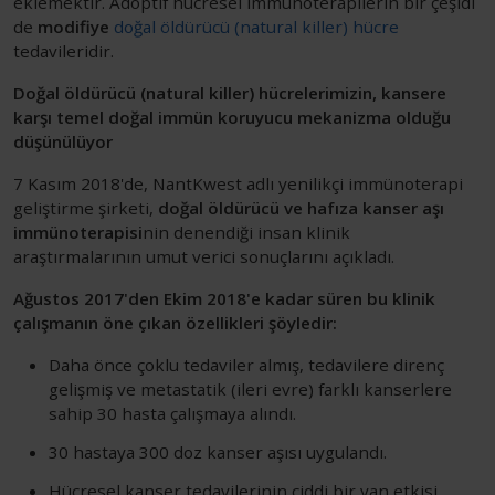
eklemektir. Adoptif hücresel immünoterapilerin bir çeşidi
de
modifiye
doğal öldürücü (natural killer) hücre
tedavileridir.
Doğal öldürücü (natural killer) hücrelerimizin, kansere
karşı temel doğal immün koruyucu mekanizma olduğu
düşünülüyor
7 Kasım 2018'de, NantKwest adlı yenilikçi immünoterapi
geliştirme şirketi,
doğal öldürücü ve hafıza kanser aşı
immünoterapisi
nin denendiği insan klinik
araştırmalarının umut verici sonuçlarını açıkladı.
Ağustos 2017'den Ekim 2018'e kadar süren bu klinik
çalışmanın öne çıkan özellikleri şöyledir:
Daha önce çoklu tedaviler almış, tedavilere direnç
gelişmiş ve metastatik (ileri evre) farklı kanserlere
sahip 30 hasta çalışmaya alındı.
30 hastaya 300 doz kanser aşısı uygulandı.
Hücresel kanser tedavilerinin ciddi bir yan etkisi