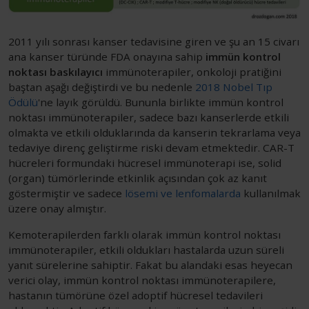
2011 yılı sonrası kanser tedavisine giren ve şu an 15 civarı
ana kanser türünde FDA onayına sahip
immün kontrol
noktası baskılayıcı
immünoterapiler, onkoloji pratiğini
baştan aşağı değiştirdi ve bu nedenle
2018 Nobel Tıp
Ödülü
'ne layık görüldü. Bununla birlikte immün kontrol
noktası immünoterapiler, sadece bazı kanserlerde etkili
olmakta ve etkili olduklarında da kanserin tekrarlama veya
tedaviye direnç geliştirme riski devam etmektedir. CAR-T
hücreleri formundaki hücresel immünoterapi ise, solid
(organ) tümörlerinde etkinlik açısından çok az kanıt
göstermiştir ve sadece
lösemi ve lenfomalarda
kullanılmak
üzere onay almıştır.
Kemoterapilerden farklı olarak immün kontrol noktası
immünoterapiler, etkili oldukları hastalarda uzun süreli
yanıt sürelerine sahiptir. Fakat bu alandaki esas heyecan
verici olay, immün kontrol noktası immünoterapilere,
hastanın tümörüne özel adoptif hücresel tedavileri