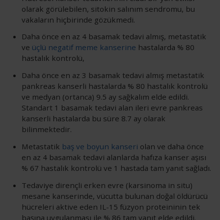
olarak görülebilen, sitokin salınım sendromu, bu
vakaların hiçbirinde gözükmedi.
Daha önce en az 4 basamak tedavi almış, metastatik
ve
üçlü negatif meme kanserine
hastalarda % 80
hastalık kontrolü,
Daha önce en az 3 basamak tedavi almış metastatik
pankreas kanserli hastalarda % 80 hastalık kontrolü
ve medyan (ortanca) 9.5 ay sağkalım elde edildi.
Standart 1 basamak tedavi alan ileri evre pankreas
kanserli hastalarda bu süre 8.7 ay olarak
bilinmektedir.
Metastatik
baş ve boyun kanseri
olan ve daha önce
en az 4 basamak tedavi alanlarda hafıza kanser aşısı
% 67 hastalık kontrolü ve 1 hastada tam yanıt sağladı.
Tedaviye dirençli erken evre (karsinoma in situ)
mesane kanserinde, vücutta bulunan doğal öldürücü
hücreleri aktive eden IL-15 füzyon proteininin tek
başına uygulanması ile % 86 tam yanıt elde edildi.