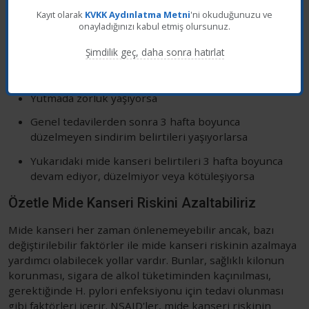
Doktora Ne Zaman Başvurulmalı?
Kayıt olarak
KVKK Aydınlatma Metni
'ni okuduğunuzu ve
onayladığınızı kabul etmiş olursunuz.
Kişi aşağıdaki durumları yaşıyorsa eğer, doktora
başvurmalıdır:
Şimdilik geç, daha sonra hatırlat
Karın bölgesinde bir yumru hissediyorsa
Yutmada zorluk yaşıyorsa
Genel tedavilerden sonra 3 hafta boyunca
düzelmeyen sindirim belirtileri yaşıyorlarsa
Yukarıdaki mide kanseri belirtileri 3 hafta boyunca
devam ediyor, düzelmiyor veya kötüleşiyorsa
Özetle Mide Kanseri Riskini Azaltabiliriz
Mide kanseri her zaman önlenemeyebilir ancak, bazı
değiştirilebilir faktörler ile mide kanseri riskinin azalmaya
yardımcı olabilecek yollar vardır. Bunlar, sağlıklı kilonun
korunması, sigara de alkol tüketiminden kaçınılması,
gerektiğinde H. pylori enfeksiyonu için tedavi olunması
gibi faktörleri içerir. NSAID'ler, mide kanseri riskinin