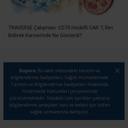
TRAVERSE Çalışması: CD70 Hedefli CAR-T, İleri
Böbrek Kanserinde Ne Gösterdi?
Duyuru:
Bu web sitesindeki tanıtım ve
bilgilendirme faaliyetleri, Sağlık Hizmetlerinde
Tanıtım ve Bilgilendirme Faaliyetleri Hakkında
Yönetmelik hükümleri çerçevesinde
yürütülmektedir. Sitedeki tüm içerikler yalnızca
bilgilendirme amaçlıdır; tanı ve tedavi için lütfen
sağlık uzmanınıza danışınız.