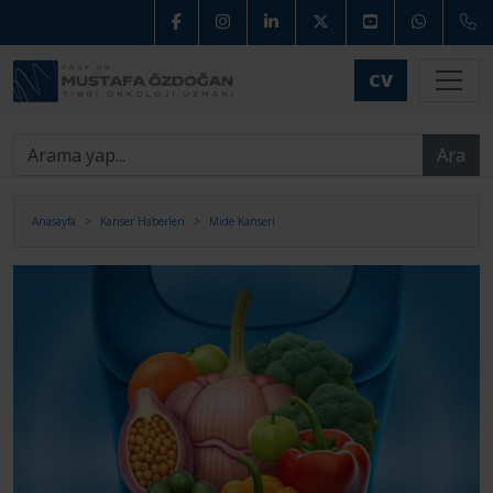
CV
Ara
Anasayfa
Kanser Haberleri
Mide Kanseri