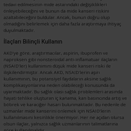
tedavi edilmesinin mide astarındaki değişiklikleri
önleyebileceğini ve bunun da mide kanseri riskini
azaltabileceğini buldular. Ancak, bunun doğru olup
olmadığını belirlemek için daha fazla araştırmaya ihtiyaç
duyulmaktadır.
İlaçları Bilinçli Kullanın
AKD'ye göre, araştırmacılar, aspirin, ibuprofen ve
naproksen gibi nonsteroidal anti-inflamatuar ilaçların
(NSAID'ler) kullanımını düşük mide kanseri riski ile
ilişkilendirmiştir. Ancak AKD, NSAID'lerin aşırı
kullanımının, bu potansiyel faydaların aksine sağlık
komplikasyonlarına neden olabileceği konusunda da
uyarmaktadır. Bu sağlık olası sağlık problemleri arasında
hayati tehlike oluşturan iç kanama, kan basıncında artış ve
böbrek ve karaciğer hasarı bulunmaktadır. Bu nedenle de
uzmanlar mide kanserini önlemek için NSAID'lerin
kullanılmasını kesinlikle önermiyor. Her ne açıdan olursa
olsun ilaçlar, yalnızca sağlık uzmanlarının talimatlarına
göre kullanılmalıdır.