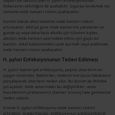
başka risk faktörü olan H. pylori enfeksiyonunun
tedavisinin etkinliğini de azaltabilir. Sigarayı bırakmak ise
zamanla mide kanseri riskini azaltacaktır.
Sürekli olarak alkol tüketimi mide kanseri riskini
artıracaktır. AKD'ye göre mide kanserine yakalanan ve
günde üç veya daha fazla alkollü içki tüketen kişiler,
alkolün mide kanseri üzerindeki etkisi için güçlü bir
kanıttır. Alkol tüketiminden uzak durmak veya azaltımak,
mide kanseri riskini azaltacaktır.
H. pylori Enfeksiyonunun Tedavi Edilmesi
H. pylori bakteriyel enfeksiyonu, peptik ülserlerin en
yaygın nedenidir. Bakteriler, midenin koruyucu tabakasını
parçalayarak ülserlere neden olur. Bu durum da iltihaba
yol açabilir. Mide astarındaki bu değişiklikler, astar
hücrelerinin prekanseröz (kanser öncesi) hale gelmesine
neden olabilir.
Kronik H. pylori enfeksiyonu mide kanseri riskini
artırabilir. Araştırmacılar, enfeksiyonun antibiyotiklerle